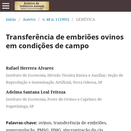
Início
/
Acervo
/
v. 48 n. 1 (1991)
/
GENÉTICA
Transferência de embriões ovinos
em condições de campo
Rafael Herrera Alvarez
Instituto de Zootecnia, Divisão Técnica Básica e Auxiliar, Seção de
Reprodução e Inseminação Artificial, Nova Odessa, SP
Adelma Santana Leal Feitoza
Instituto de Zootecnia, Posto de Ovinos e Caprinos de
Itapetininga, SP
Palavras-chave:
ovinos, transferência de embriões,
superovulação, PMSG, HMG, sincronização do cio