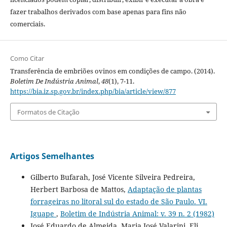
fazer trabalhos derivados com base apenas para fins não
comerciais.
Como Citar
Transferência de embriões ovinos em condições de campo. (2014).
Boletim De Indústria Animal
,
48
(1), 7-11.
https://bia.iz.sp.gov.br/index.php/bia/article/view/877
Formatos de Citação
Artigos Semelhantes
Gilberto Bufarah, José Vicente Silveira Pedreira,
Herbert Barbosa de Mattos,
Adaptação de plantas
forrageiras no litoral sul do estado de São Paulo. VI.
Iguape
,
Boletim de Indústria Animal: v. 39 n. 2 (1982)
José Eduardo de Almeida, Maria José Valarini, Eli