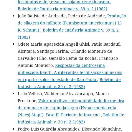
fosfatados e de gesso em soja-perene tinaraoo
,
Boletim de Indústria Animal: v. 39 n. 2 (1982)
João Batista de Andrade, Pedro de Andrade,
Produção
de silagem do milheto (Pennisetum americanum ( L)
K. Schum.)
,
Boletim de Indústria Animal: v. 39 n. 2
(1982)
Odete Maria Aparecida Angeli Ghisi, Paulo Bardauil
Alcntara, Santiago Fariña, Orlando Monteiro de
Carvalho Filho, Geraldo Leme da Rocha, Francisco
Antonio Monteiro,
Respostas da centrosema
pubescens benth. A diferentes fertilizações minerais
em quatro solos do estado de São Paulo
,
Boletim de
Indústria Animal: v. 39 n. 2 (1982)
Lício Velloso, Waldemar Strazzacappa, Mauro
Procknor,
Valor nutritivo e disponibilidade forrageira
de um pasto de capim-jaraguá (Hyparrhenia rufa
(Nees) Stapf). Fase II. Período de Inverno
,
Boletim de
Indústria Animal: v. 39 n. 2 (1982)
Pedro Luís Guárdia Abramides, Diorande Bianchine,