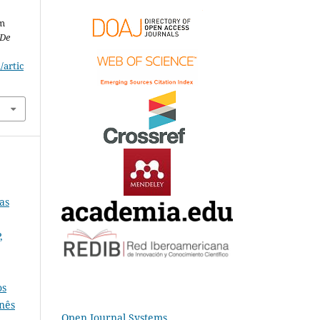
em
 De
/artic
as
,
os
anês
Open Journal Systems