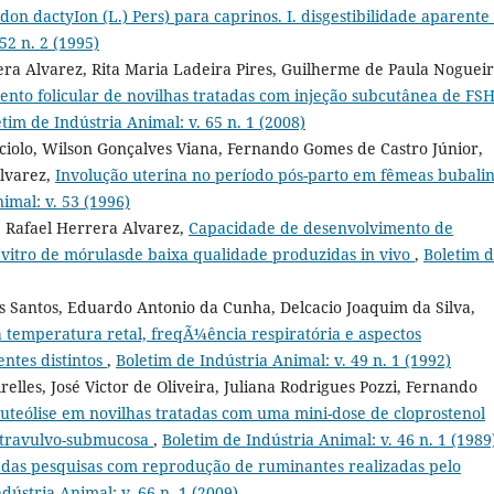
on dactyIon (L.) Pers) para caprinos. I. disgestibilidade aparente
52 n. 2 (1995)
a Alvarez, Rita Maria Ladeira Pires, Guilherme de Paula Nogueir
ento folicular de novilhas tratadas com injeção subcutânea de FSH
tim de Indústria Animal: v. 65 n. 1 (2008)
ciolo, Wilson Gonçalves Viana, Fernando Gomes de Castro Júnior,
lvarez,
Involução uterina no período pós-parto em fêmeas bubali
imal: v. 53 (1996)
, Rafael Herrera Alvarez,
Capacidade de desenvolvimento de
in vitro de mórulasde baixa qualidade produzidas in vivo
,
Boletim 
 Santos, Eduardo Antonio da Cunha, Delcacio Joaquim da Silva,
a temperatura retal, freqÃ¼ência respiratória e aspectos
ntes distintos
,
Boletim de Indústria Animal: v. 49 n. 1 (1992)
elles, José Victor de Oliveira, Juliana Rodrigues Pozzi, Fernando
luteólise em novilhas tratadas com uma mini-dose de cloprostenol
intravulvo-submucosa
,
Boletim de Indústria Animal: v. 46 n. 1 (1989
a das pesquisas com reprodução de ruminantes realizadas pelo
dústria Animal: v. 66 n. 1 (2009)