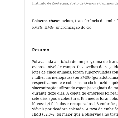
Instituto de Zootecnia, Posto de Ovinos e Caprinos de
Palavras-chave:
ovinos, transferência de embri
PMSG, HMG, sincronização do cio
Resumo
Foi avaliada a eficácia de um programa de tran
ovinos a nível de campo. Dez ovelhas da raça Ide
lotes de cinco animais, foram superovuladas c
mulher na menopausa) ou PMSG (gonadotrofina 
respectivamente e cobertas no cio induzido ap
sincronização utilizando esponjas vaginais de 
durante doze dias. A coleta de embriões foi real
sete dias após a cobertura. Em média foram obs
lúteos; 1,4 folículos e recuperados 4,8 embriões
viáveis por doadora coletada. A taxa de embriõ
HMG (62,5%) foi maior que a observada no tra