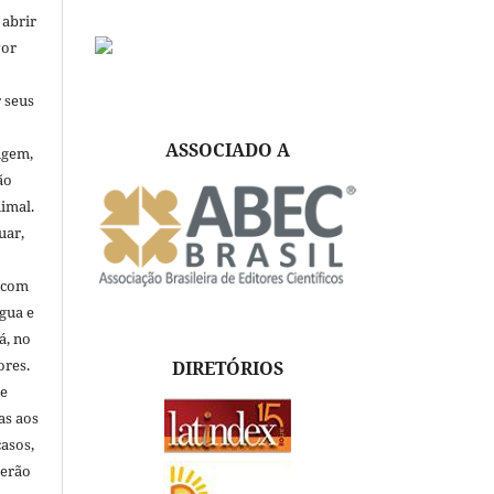
 abrir
vor
 seus
ASSOCIADO A
igem,
ão
nimal.
uar,
, com
ngua e
á, no
ores.
DIRETÓRIOS
de
as aos
asos,
verão