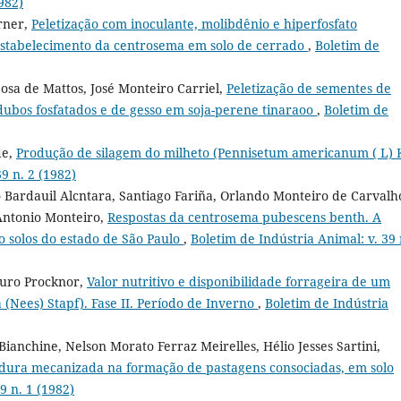
982)
rner,
Peletização com inoculante, molibdênio e hiperfosfato
stabelecimento da centrosema em solo de cerrado
,
Boletim de
osa de Mattos, José Monteiro Carriel,
Peletização de sementes de
adubos fosfatados e de gesso em soja-perene tinaraoo
,
Boletim de
de,
Produção de silagem do milheto (Pennisetum americanum ( L) 
9 n. 2 (1982)
 Bardauil Alcntara, Santiago Fariña, Orlando Monteiro de Carvalh
Antonio Monteiro,
Respostas da centrosema pubescens benth. A
ro solos do estado de São Paulo
,
Boletim de Indústria Animal: v. 39 
auro Procknor,
Valor nutritivo e disponibilidade forrageira de um
(Nees) Stapf). Fase II. Período de Inverno
,
Boletim de Indústria
anchine, Nelson Morato Ferraz Meirelles, Hélio Jesses Sartini,
ura mecanizada na formação de pastagens consociadas, em solo
9 n. 1 (1982)