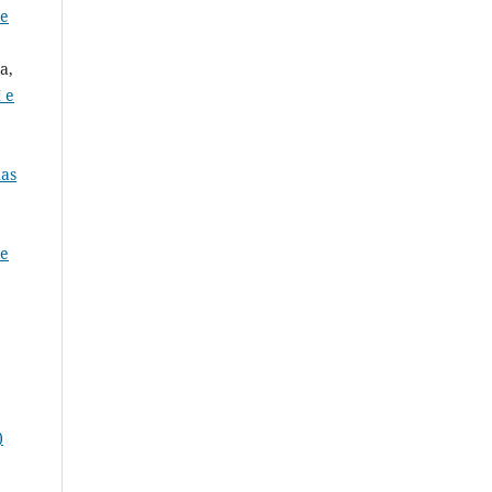
 e
a,
 e
nas
de
)