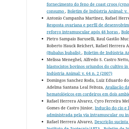
fornecimento do feno de coast croos (cynod
consumo
,
Boletim de Indústria Animal: v. 
Antonio Campanha Martinez, Rafael Herrer
Resposta ovariana e perfil de desenvolvim
reforço intramuscular após 48 horas
,
Bole
Pietro Sampaio Baruselli, Raul Gastão Muc
Roberto Hauck Reichert, Rafael Herrera A
(Bubalus bubalis)
,
Boletim de Indústria An
Melissa Meneghel, Alfredo S. Castro Netto
blastocistos bovinos oriundos do cultivo 
Indústria Animal: v. 64 n. 2 (2007)
Domingos Sanchez Roda, Luiz Eduardo dos
Adelma Santana Leal Feitoza,
Avaliação d
hematológicos em cordeiros em dois ambie
Rafael Herrera Alvarez, Cyro Ferreira Meir
Gomes de Castro Júnior,
Indução do cio e 
administrada pela via intramuscular ou 
Rafael Herrera Alvarez,
Descrição sucint
Instituto de Zootecnia/APTA
,
Boletim de In