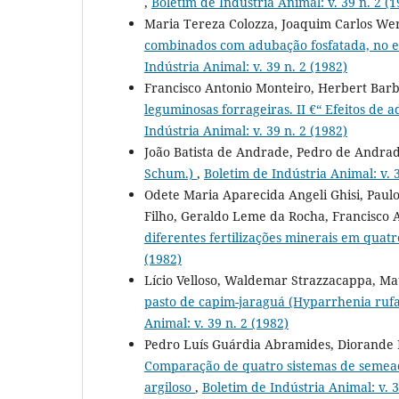
,
Boletim de Indústria Animal: v. 39 n. 2 (1
Maria Tereza Colozza, Joaquim Carlos We
combinados com adubação fosfatada, no e
Indústria Animal: v. 39 n. 2 (1982)
Francisco Antonio Monteiro, Herbert Barb
leguminosas forrageiras. II €“ Efeitos de 
Indústria Animal: v. 39 n. 2 (1982)
João Batista de Andrade, Pedro de Andra
Schum.)
,
Boletim de Indústria Animal: v. 3
Odete Maria Aparecida Angeli Ghisi, Paulo
Filho, Geraldo Leme da Rocha, Francisco 
diferentes fertilizações minerais em quat
(1982)
Lício Velloso, Waldemar Strazzacappa, M
pasto de capim-jaraguá (Hyparrhenia rufa 
Animal: v. 39 n. 2 (1982)
Pedro Luís Guárdia Abramides, Diorande Bi
Comparação de quatro sistemas de semead
argiloso
,
Boletim de Indústria Animal: v. 3