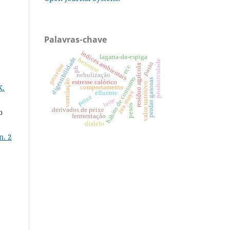
Palavras-chave
índices ambientais
lagarta-da-espiga
digestibilidade
heterose
produtividade
pasto
proteína
resíduo agrícola
ecc
ph
nebulização
hábito de consumo
perdas gasosas
ventilação
estresse calórico
valor nutritivo
K.
comportamento
efluente
zea mays
peixe
leite
pesos
derivados de peixe
o
fermentação
dialelo
n. 2