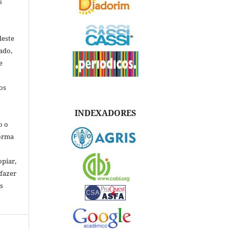
s
deste
ado,
e
os
INDEXADORES
o o
forma
opiar,
 fazer
s