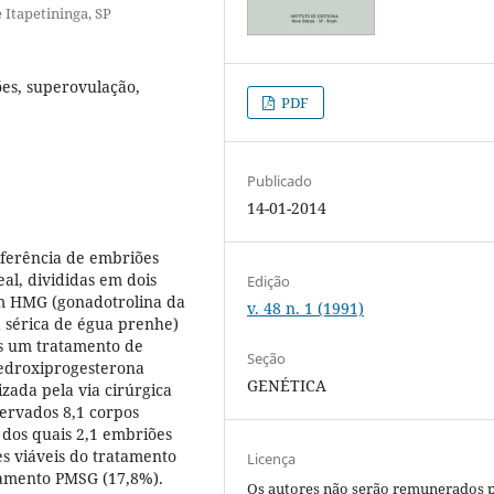
 Itapetininga, SP
ões, superovulação,
PDF
Publicado
14-01-2014
sferência de embriões
al, divididas em dois
Edição
om HMG (gonadotrolina da
v. 48 n. 1 (1991)
sérica de égua prenhe)
ós um tratamento de
Seção
medroxiprogesterona
GENÉTICA
izada pela via cirúrgica
ervados 8,1 corpos
, dos quais 2,1 embriões
es viáveis do tratamento
Licença
tamento PMSG (17,8%).
Os autores não serão remunerados 