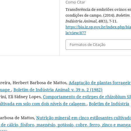
Como Citar
Transferência de embriões ovinos 
condições de campo. (2014).
Boletim
Indústria Animal
,
48
(1), 7-11.
https://bia.iz.sp.gov.br/index.php/bia
le/view/877
Formatos de Citação
edreira, Herbert Barbosa de Mattos,
Adaptação de plantas forrageir
Iguape
,
Boletim de Indústria Animal: v. 39 n. 2 (1982)
ini, Eli Sidney Lopes,
Comportamento de estirpes de rhizobium SP
ultivada em solo com dois níveis de calagem
,
Boletim de Indústria
Barbosa de Mattos,
Nutrição mineral em cinco estilosantes cultivad
 de cálcio, fósforo, magnésio, potássio, cobre, ferro, zinco e mang