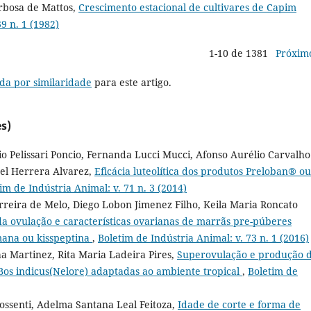
arbosa de Mattos,
Crescimento estacional de cultivares de Capim
9 n. 1 (1982)
1-10 de 1381
Próxim
da por similaridade
para este artigo.
s)
io Pelissari Poncio, Fernanda Lucci Mucci, Afonso Aurélio Carvalho
ael Herrera Alvarez,
Eficácia luteolítica dos produtos Preloban® ou
im de Indústria Animal: v. 71 n. 3 (2014)
erreira de Melo, Diego Lobon Jimenez Filho, Keila Maria Roncato
a ovulação e características ovarianas de marrãs pre-púberes
mana ou kisspeptina
,
Boletim de Indústria Animal: v. 73 n. 1 (2016)
 Martinez, Rita Maria Ladeira Pires,
Superovulação e produção 
Bos indicus(Nelore) adaptadas ao ambiente tropical
,
Boletim de
ssenti, Adelma Santana Leal Feitoza,
Idade de corte e forma de