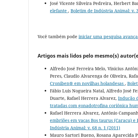
José Vicente Silveira Pedreira, Herbert B
elefante
,
Boletim de Indústria Animal: v. 3
Você também pode
iniciar uma pesquisa avança
Artigos mais lidos pelo mesmo(s) autor(e
Alfredo José Ferreira Melo, Vinicius Antôn
Peres, Claudio Alvarenga de Oliveira, Raf
Croniben® em novilhas holandesas
,
Bolet
Fábio Luis Nogueira Natal, Alfredo José F
Duarte, Rafael Herrera Alvarez,
Indução d
tratadas com gonadotrofina coriônica hu
Rafael Herrera Alvarez, Antônio Campanha
embriões em vacas Bos taurus (Caracu) e 
Indústria Animal: v. 68 n. 1 (2011)
Mauro Sartori Bueno, Rosana Aparecida Po