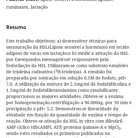
ruminante, lactação
Resumo
Este trabalho objetivou: a) desenvolver técnicas para
mensuração da HSL(Lipase sensível a hormônio) em tecido
adiposo de vacas em lactação;e b) medir a ativação da HSL
por €œsegundos mensageiros€ responsáveis pela
fosforilação da HSL Utilizaram-se como substrato emulsões
3
de trioleina radioativa (
H-trioleina). A emulsão foi
preparada por sonicação em solução 0,1M de fosfato, pH=
7,0. A utilização da mistura de 2,5mg/ml de fosfatidilcolina e
1,5mg/ml de fosfatidiletanolamina como emulsificante
proporcionou as maiores atividades. Obteve-se a enzima
por homogeneização,centrifugação a 90.000xg, por 50 min e
precipitação a pH= 5,2. Demonstrou-se linearidade da
atividade em função da quantidade de enzima e tempo de
reação. Obteve-se ativação da HSL in vitro com dibutiril
AMP cíclico (dbcAMP), ATP, proteína quinase-A e MgCl
,
2
sendo estes resultados os primeiros publicados na