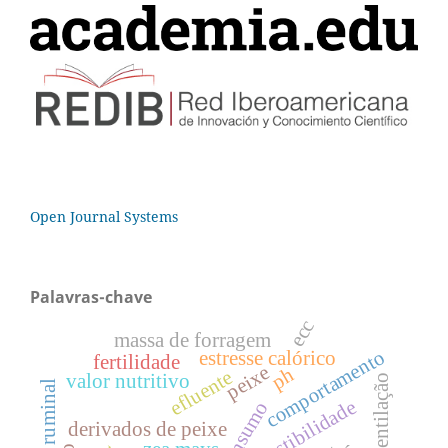
Open Journal Systems
Palavras-chave
ecc
massa de forragem
comportamento
estresse calórico
fertilidade
peixe
ph
efluente
valor nutritivo
ventilação
digestibilidade
derivados de peixe