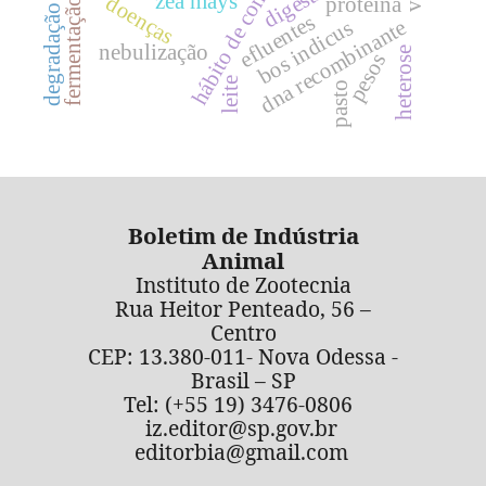
degradação ruminal
hábito de consumo
zea mays
doenças
proteína
fermentação
efluentes
dna recombinante
bos indicus
nebulização
heterose
pesos
leite
pasto
Boletim de Indústria
Animal
Instituto de Zootecnia
Rua Heitor Penteado, 56 –
Centro
CEP: 13.380-011- Nova Odessa -
Brasil – SP
Tel: (+55 19) 3476-0806
iz.editor@sp.gov.br
editorbia@gmail.com