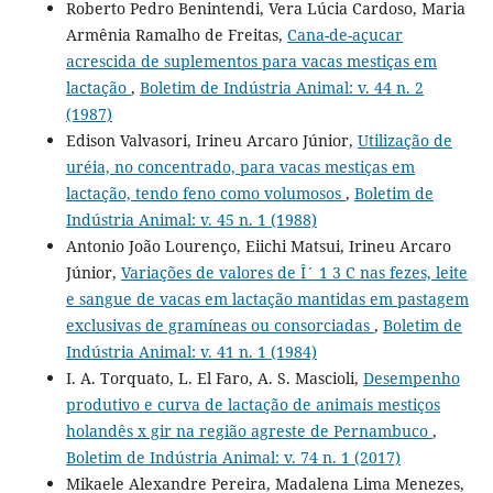
Roberto Pedro Benintendi, Vera Lúcia Cardoso, Maria
Armênia Ramalho de Freitas,
Cana-de-açucar
acrescida de suplementos para vacas mestiças em
lactação
,
Boletim de Indústria Animal: v. 44 n. 2
(1987)
Edison Valvasori, Irineu Arcaro Júnior,
Utilização de
uréia, no concentrado, para vacas mestiças em
lactação, tendo feno como volumosos
,
Boletim de
Indústria Animal: v. 45 n. 1 (1988)
Antonio João Lourenço, Eiichi Matsui, Irineu Arcaro
Júnior,
Variações de valores de Î´ 1 3 C nas fezes, leite
e sangue de vacas em lactação mantidas em pastagem
exclusivas de gramíneas ou consorciadas
,
Boletim de
Indústria Animal: v. 41 n. 1 (1984)
I. A. Torquato, L. El Faro, A. S. Mascioli,
Desempenho
produtivo e curva de lactação de animais mestiços
holandês x gir na região agreste de Pernambuco
,
Boletim de Indústria Animal: v. 74 n. 1 (2017)
Mikaele Alexandre Pereira, Madalena Lima Menezes,