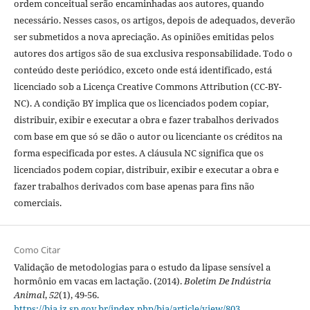
ordem conceitual serão encaminhadas aos autores, quando
necessário. Nesses casos, os artigos, depois de adequados, deverão
ser submetidos a nova apreciação. As opiniões emitidas pelos
autores dos artigos são de sua exclusiva responsabilidade. Todo o
conteúdo deste periódico, exceto onde está identificado, está
licenciado sob a Licença Creative Commons Attribution (CC-BY-
NC). A condição BY implica que os licenciados podem copiar,
distribuir, exibir e executar a obra e fazer trabalhos derivados
com base em que só se dão o autor ou licenciante os créditos na
forma especificada por estes. A cláusula NC significa que os
licenciados podem copiar, distribuir, exibir e executar a obra e
fazer trabalhos derivados com base apenas para fins não
comerciais.
Como Citar
Validação de metodologias para o estudo da lipase sensível a
hormônio em vacas em lactação. (2014).
Boletim De Indústria
Animal
,
52
(1), 49-56.
https://bia.iz.sp.gov.br/index.php/bia/article/view/803