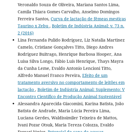
Veronaldo Souza de Oliveira, Mariana Santos Lima,
Camila Thiara Gomes Carvalho, Anselmo Domingos
Ferreira Santos,
Curva de lactação de fêmeas mestiças
Taurino x Zebu
,
Boletim de Indústria Animal: v. 73 n.
2 (2016)
Lina Fernanda Pulido Rodríguez, Liz Natalia Martinez
Camelo, Cristiane Gonçalves Titto, Diego Andres
Rodriguez Buitrago, Henrique Barbosa Hooper, Ana
Luisa Silva Longo, Fábio Luís Henrique, Thays Mayra
da Cunha Leme, Evaldo Antonio Lencioni Titto,
Alfredo Manuel Franco Pereira,
Efeito de um
tratamento aversivo no comportamento de leitões em
lactação
,
Boletim de Indústria Animal: Suplemento: V
Encontro Científico de Produção Animal Sustentável
Alessandra Aparecida Giacomini, Karina Batista, João
Batista de Andrade, Maria Lúcia Pereira Lima,
Luciana Gerdes, Waldissimiler Teixeira de Mattos,
Ivani Pozar Otsuk, Maria Tereza Colozza, Evaldo
Ferrari Júnior,
Potencial de cana de açucar