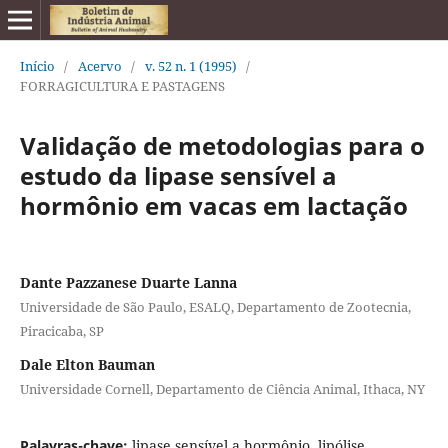
Início
/
Acervo
/
v. 52 n. 1 (1995)
/
FORRAGICULTURA E PASTAGENS
Validação de metodologias para o
estudo da lipase sensível a
hormônio em vacas em lactação
Dante Pazzanese Duarte Lanna
Universidade de São Paulo, ESALQ, Departamento de Zootecnia,
Piracicaba, SP
Dale Elton Bauman
Universidade Cornell, Departamento de Ciência Animal, Ithaca, NY
Palavras-chave:
lipase sensível a hormônio, lipólise,