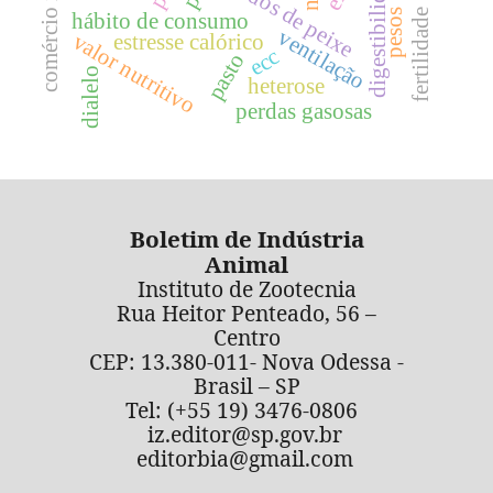
comércio informal
derivados de peixe
digestibilidade
fertilidade
pesos
hábito de consumo
ventilação
valor nutritivo
estresse calórico
ecc
pasto
dialelo
heterose
perdas gasosas
Boletim de Indústria
Animal
Instituto de Zootecnia
Rua Heitor Penteado, 56 –
Centro
CEP: 13.380-011- Nova Odessa -
Brasil – SP
Tel: (+55 19) 3476-0806
iz.editor@sp.gov.br
editorbia@gmail.com