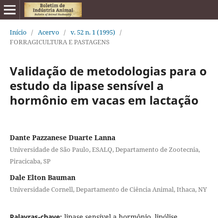
Início
/
Acervo
/
v. 52 n. 1 (1995)
/
FORRAGICULTURA E PASTAGENS
Validação de metodologias para o
estudo da lipase sensível a
hormônio em vacas em lactação
Dante Pazzanese Duarte Lanna
Universidade de São Paulo, ESALQ, Departamento de Zootecnia,
Piracicaba, SP
Dale Elton Bauman
Universidade Cornell, Departamento de Ciência Animal, Ithaca, NY
Palavras-chave:
lipase sensível a hormônio, lipólise,