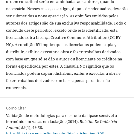
ordem conceitual serão encaminhadas aos autores, quando
necessário. Nesses casos, os artigos, depois de adequados, deverão
ser submetidos a nova apreciação. As opiniões emitidas pelos
autores dos artigos são de sua exclusiva responsabilidade. Todo o
conteúdo deste periódico, exceto onde está identificado, está
licenciado sob a Licença Creative Commons Attribution (CC-BY-
NC). A condição BY implica que os licenciados podem copiar,
distribuir, exibir e executar a obra e fazer trabalhos derivados
com base em que só se dão o autor ou licenciante os créditos na
forma especificada por estes. A cláusula NC significa que os
licenciados podem copiar, distribuir, exibir e executar a obra e
fazer trabalhos derivados com base apenas para fins não
comerciais.
Como Citar
Validação de metodologias para o estudo da lipase sensível a
hormônio em vacas em lactação. (2014).
Boletim De Indústria
Animal
,
52
(1), 49-56.
https://bia.iz.sp.gov.br/index.php/bia/article/view/803