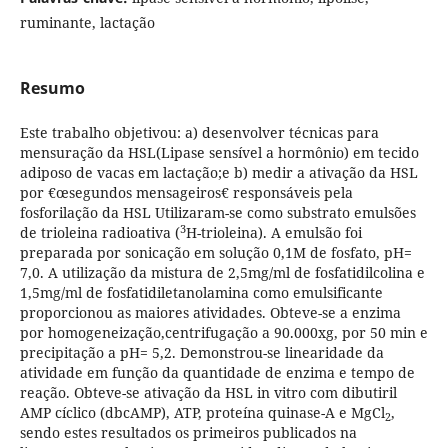
ruminante, lactação
Resumo
Este trabalho objetivou: a) desenvolver técnicas para
mensuração da HSL(Lipase sensível a hormônio) em tecido
adiposo de vacas em lactação;e b) medir a ativação da HSL
por €œsegundos mensageiros€ responsáveis pela
fosforilação da HSL Utilizaram-se como substrato emulsões
3
de trioleina radioativa (
H-trioleina). A emulsão foi
preparada por sonicação em solução 0,1M de fosfato, pH=
7,0. A utilização da mistura de 2,5mg/ml de fosfatidilcolina e
1,5mg/ml de fosfatidiletanolamina como emulsificante
proporcionou as maiores atividades. Obteve-se a enzima
por homogeneização,centrifugação a 90.000xg, por 50 min e
precipitação a pH= 5,2. Demonstrou-se linearidade da
atividade em função da quantidade de enzima e tempo de
reação. Obteve-se ativação da HSL in vitro com dibutiril
AMP cíclico (dbcAMP), ATP, proteína quinase-A e MgCl
,
2
sendo estes resultados os primeiros publicados na