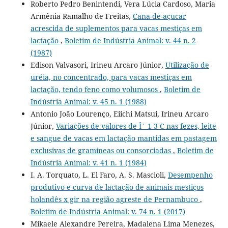
Roberto Pedro Benintendi, Vera Lúcia Cardoso, Maria
Armênia Ramalho de Freitas,
Cana-de-açucar
acrescida de suplementos para vacas mestiças em
lactação
,
Boletim de Indústria Animal: v. 44 n. 2
(1987)
Edison Valvasori, Irineu Arcaro Júnior,
Utilização de
uréia, no concentrado, para vacas mestiças em
lactação, tendo feno como volumosos
,
Boletim de
Indústria Animal: v. 45 n. 1 (1988)
Antonio João Lourenço, Eiichi Matsui, Irineu Arcaro
Júnior,
Variações de valores de Î´ 1 3 C nas fezes, leite
e sangue de vacas em lactação mantidas em pastagem
exclusivas de gramíneas ou consorciadas
,
Boletim de
Indústria Animal: v. 41 n. 1 (1984)
I. A. Torquato, L. El Faro, A. S. Mascioli,
Desempenho
produtivo e curva de lactação de animais mestiços
holandês x gir na região agreste de Pernambuco
,
Boletim de Indústria Animal: v. 74 n. 1 (2017)
Mikaele Alexandre Pereira, Madalena Lima Menezes,