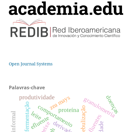
Open Journal Systems
Palavras-chave
produtividade
zea mays
doenças
granulometria
fermentação
comportamento
nebulização
proteína
leite
efluentes
efluente
peixe
ph