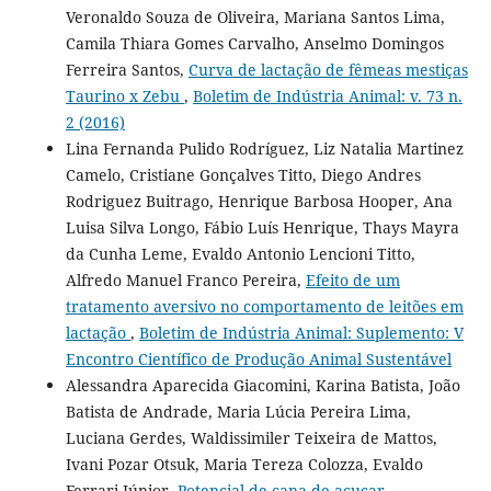
Veronaldo Souza de Oliveira, Mariana Santos Lima,
Camila Thiara Gomes Carvalho, Anselmo Domingos
Ferreira Santos,
Curva de lactação de fêmeas mestiças
Taurino x Zebu
,
Boletim de Indústria Animal: v. 73 n.
2 (2016)
Lina Fernanda Pulido Rodríguez, Liz Natalia Martinez
Camelo, Cristiane Gonçalves Titto, Diego Andres
Rodriguez Buitrago, Henrique Barbosa Hooper, Ana
Luisa Silva Longo, Fábio Luís Henrique, Thays Mayra
da Cunha Leme, Evaldo Antonio Lencioni Titto,
Alfredo Manuel Franco Pereira,
Efeito de um
tratamento aversivo no comportamento de leitões em
lactação
,
Boletim de Indústria Animal: Suplemento: V
Encontro Científico de Produção Animal Sustentável
Alessandra Aparecida Giacomini, Karina Batista, João
Batista de Andrade, Maria Lúcia Pereira Lima,
Luciana Gerdes, Waldissimiler Teixeira de Mattos,
Ivani Pozar Otsuk, Maria Tereza Colozza, Evaldo
Ferrari Júnior,
Potencial de cana de açucar