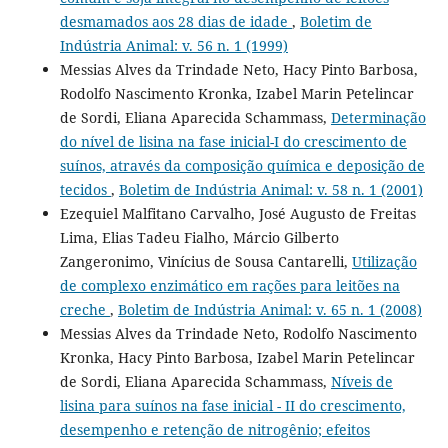
desmamados aos 28 dias de idade
,
Boletim de
Indústria Animal: v. 56 n. 1 (1999)
Messias Alves da Trindade Neto, Hacy Pinto Barbosa,
Rodolfo Nascimento Kronka, Izabel Marin Petelincar
de Sordi, Eliana Aparecida Schammass,
Determinação
do nível de lisina na fase inicial-I do crescimento de
suínos, através da composição química e deposição de
tecidos
,
Boletim de Indústria Animal: v. 58 n. 1 (2001)
Ezequiel Malfitano Carvalho, José Augusto de Freitas
Lima, Elias Tadeu Fialho, Márcio Gilberto
Zangeronimo, Vinícius de Sousa Cantarelli,
Utilização
de complexo enzimático em rações para leitões na
creche
,
Boletim de Indústria Animal: v. 65 n. 1 (2008)
Messias Alves da Trindade Neto, Rodolfo Nascimento
Kronka, Hacy Pinto Barbosa, Izabel Marin Petelincar
de Sordi, Eliana Aparecida Schammass,
Níveis de
lisina para suínos na fase inicial - II do crescimento,
desempenho e retenção de nitrogênio; efeitos