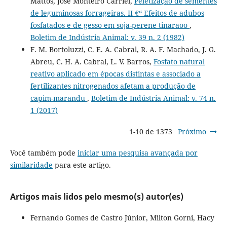
Mattos, José Monteiro Carriel,
Peletização de sementes
de leguminosas forrageiras. II €“ Efeitos de adubos
fosfatados e de gesso em soja-perene tinaraoo
,
Boletim de Indústria Animal: v. 39 n. 2 (1982)
F. M. Bortoluzzi, C. E. A. Cabral, R. A. F. Machado, J. G.
Abreu, C. H. A. Cabral, L. V. Barros,
Fosfato natural
reativo aplicado em épocas distintas e associado a
fertilizantes nitrogenados afetam a produção de
capim-marandu
,
Boletim de Indústria Animal: v. 74 n.
1 (2017)
1-10 de 1373
Próximo
Você também pode
iniciar uma pesquisa avançada por
similaridade
para este artigo.
Artigos mais lidos pelo mesmo(s) autor(es)
Fernando Gomes de Castro Júnior, Milton Gorni, Hacy