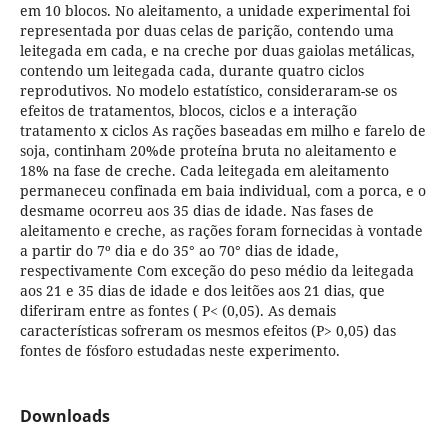
em 10 blocos. No aleitamento, a unidade experimental foi
representada por duas celas de parição, contendo uma
leitegada em cada, e na creche por duas gaiolas metálicas,
contendo um leitegada cada, durante quatro ciclos
reprodutivos. No modelo estatístico, consideraram-se os
efeitos de tratamentos, blocos, ciclos e a interação
tratamento x ciclos As rações baseadas em milho e farelo de
soja, continham 20%de proteína bruta no aleitamento e
18% na fase de creche. Cada leitegada em aleitamento
permaneceu confinada em baia individual, com a porca, e o
desmame ocorreu aos 35 dias de idade. Nas fases de
aleitamento e creche, as rações foram fornecidas à vontade
a partir do 7º dia e do 35° ao 70° dias de idade,
respectivamente Com exceção do peso médio da leitegada
aos 21 e 35 dias de idade e dos leitões aos 21 dias, que
diferiram entre as fontes ( P< (0,05). As demais
características sofreram os mesmos efeitos (P> 0,05) das
fontes de fósforo estudadas neste experimento.
Downloads