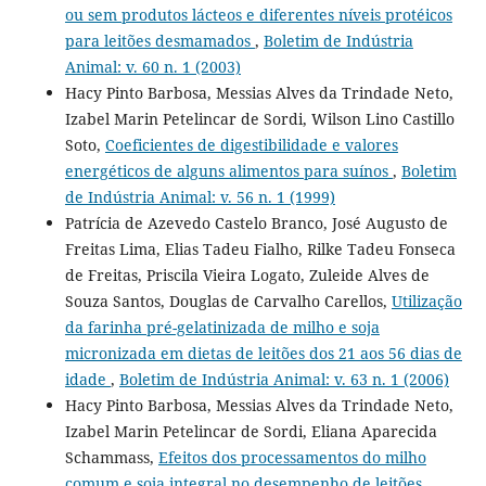
ou sem produtos lácteos e diferentes níveis protéicos
para leitões desmamados
,
Boletim de Indústria
Animal: v. 60 n. 1 (2003)
Hacy Pinto Barbosa, Messias Alves da Trindade Neto,
Izabel Marin Petelincar de Sordi, Wilson Lino Castillo
Soto,
Coeficientes de digestibilidade e valores
energéticos de alguns alimentos para suínos
,
Boletim
de Indústria Animal: v. 56 n. 1 (1999)
Patrícia de Azevedo Castelo Branco, José Augusto de
Freitas Lima, Elias Tadeu Fialho, Rilke Tadeu Fonseca
de Freitas, Priscila Vieira Logato, Zuleide Alves de
Souza Santos, Douglas de Carvalho Carellos,
Utilização
da farinha pré-gelatinizada de milho e soja
micronizada em dietas de leitões dos 21 aos 56 dias de
idade
,
Boletim de Indústria Animal: v. 63 n. 1 (2006)
Hacy Pinto Barbosa, Messias Alves da Trindade Neto,
Izabel Marin Petelincar de Sordi, Eliana Aparecida
Schammass,
Efeitos dos processamentos do milho
comum e soja integral no desempenho de leitões