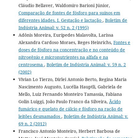
Cláudio Bellaver, Waldomiro Barioni Júnior,
Comparação de fontes de fósforo para suínos em
diferentes idades. I. Gestação e lactação
,
Boletim de
Indústria Animal: v. 52 n. 2 (1995)
Adônis Moreira, Eurípedes Malavolta, Larissa
Alexandra Cardoso Moraes, Reges Heinrichs,
Fontes e
doses de fósforo na concentração e no conteúdo de
nitrogênio e micronutrientes na alfafa e na
centrosema
,
Boletim de Indústria Animal: v. 59 n. 2
(2002)
Vivian Lo Tierzo, Dirlei Antonio Berto, Regina Maria
Nascimento Augusto, Lucélia Hauptli, Gabriela de
Mello, Luiz Fernando Monteiro Tamassia, Fabiana
Golin Luiggi, João Paulo Franco da Silveira,
Ãcido
fumárico e quelato de cálcio e fósforo na ração de
leitões desmamados
,
Boletim de Indústria Animal: v.
69 n. 2 (2012)
Francisco Antonio Monteiro, Herbert Barbosa de