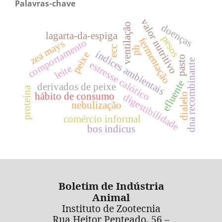
Palavras-chave
valor nutritivo
ventilação
doenças
lagarta-da-espiga
pesos
fermentação
comportamento
zea mays
ecc
ph
índices ambientais
peixe
pasto
dna recombinante
estresse calórico
leite
efluente
derivados de peixe
proteína
hábito de consumo
dialelo
digestibilidade
nebulização
comércio informal
bos indicus
Boletim de Indústria
Animal
Instituto de Zootecnia
Rua Heitor Penteado, 56 –