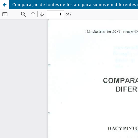
Comparação de fontes de fósfato para súinos em diferentes i