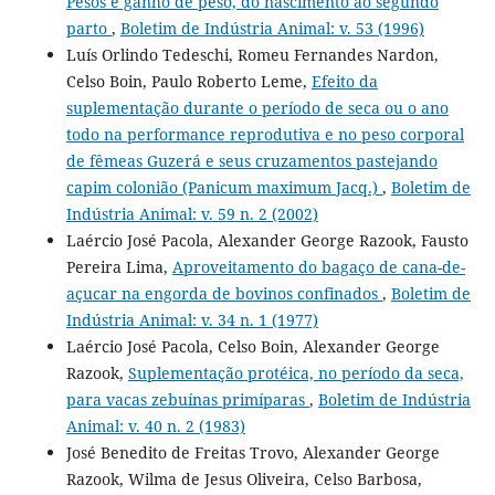
Pesos e ganho de peso, do nascimento ao segundo
parto
,
Boletim de Indústria Animal: v. 53 (1996)
Luís Orlindo Tedeschi, Romeu Fernandes Nardon,
Celso Boin, Paulo Roberto Leme,
Efeito da
suplementação durante o período de seca ou o ano
todo na performance reprodutiva e no peso corporal
de fêmeas Guzerá e seus cruzamentos pastejando
capim colonião (Panicum maximum Jacq.)
,
Boletim de
Indústria Animal: v. 59 n. 2 (2002)
Laércio José Pacola, Alexander George Razook, Fausto
Pereira Lima,
Aproveitamento do bagaço de cana-de-
açucar na engorda de bovinos confinados
,
Boletim de
Indústria Animal: v. 34 n. 1 (1977)
Laércio José Pacola, Celso Boin, Alexander George
Razook,
Suplementação protéica, no período da seca,
para vacas zebuínas primíparas
,
Boletim de Indústria
Animal: v. 40 n. 2 (1983)
José Benedito de Freitas Trovo, Alexander George
Razook, Wilma de Jesus Oliveira, Celso Barbosa,