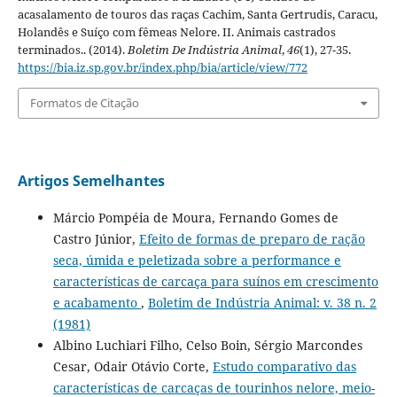
acasalamento de touros das raças Cachim, Santa Gertrudis, Caracu,
Holandês e Suíço com fêmeas Nelore. II. Animais castrados
terminados.. (2014).
Boletim De Indústria Animal
,
46
(1), 27-35.
https://bia.iz.sp.gov.br/index.php/bia/article/view/772
Formatos de Citação
Artigos Semelhantes
Márcio Pompéia de Moura, Fernando Gomes de
Castro Júnior,
Efeito de formas de preparo de ração
seca, úmida e peletizada sobre a performance e
características de carcaça para suínos em crescimento
e acabamento
,
Boletim de Indústria Animal: v. 38 n. 2
(1981)
Albino Luchiari Filho, Celso Boin, Sérgio Marcondes
Cesar, Odair Otávio Corte,
Estudo comparativo das
características de carcaças de tourinhos nelore, meio-