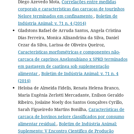
Diego Azevedo Mota,
Correlações entre medidas
corporais e caracteristicas das carcaças de tourinhos
Nelore terminados em confinamento
,
Boletim de
Indústria Animal: v. 71 n. 4 (2014)
Gladstons Rafael de Arruda Santos, Angela Cristina
Dias Ferreira, Monica Alixandrina da Silva, Daniel
Cezar da Silva, Larissa de Oliveira Queiroz,
Características morfométricas e componentes não-
carcaça de caprinos Anglonubiano x SPRD terminados
em pastagem de caatinga sob suplementação
alimentar
,
Boletim de Indústria Animal: v. 71 n. 4
(2014)
Heloisa de Almeida Fidelis, Renata Helena Branco,
Maria Eugênia Zerlotti Mercadante, Enilson Geraldo
Ribeiro, Joslaine Noely dos Santos Gonçalves Cyrillo,
Sarah Figueiredo Martins Bonilha,
Características de
carcaça de bovinos nelore classificados por consumo
alimentar residual
,
Boletim de Indústria Animal:
Suplemento: V Encontro Científico de Produção