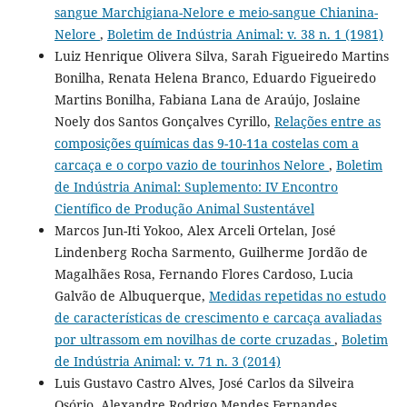
sangue Marchigiana-Nelore e meio-sangue Chianina-
Nelore
,
Boletim de Indústria Animal: v. 38 n. 1 (1981)
Luiz Henrique Olivera Silva, Sarah Figueiredo Martins
Bonilha, Renata Helena Branco, Eduardo Figueiredo
Martins Bonilha, Fabiana Lana de Araújo, Joslaine
Noely dos Santos Gonçalves Cyrillo,
Relações entre as
composições químicas das 9-10-11a costelas com a
carcaça e o corpo vazio de tourinhos Nelore
,
Boletim
de Indústria Animal: Suplemento: IV Encontro
Científico de Produção Animal Sustentável
Marcos Jun-Iti Yokoo, Alex Arceli Ortelan, José
Lindenberg Rocha Sarmento, Guilherme Jordão de
Magalhães Rosa, Fernando Flores Cardoso, Lucia
Galvão de Albuquerque,
Medidas repetidas no estudo
de características de crescimento e carcaça avaliadas
por ultrassom em novilhas de corte cruzadas
,
Boletim
de Indústria Animal: v. 71 n. 3 (2014)
Luis Gustavo Castro Alves, José Carlos da Silveira
Osório, Alexandre Rodrigo Mendes Fernandes,