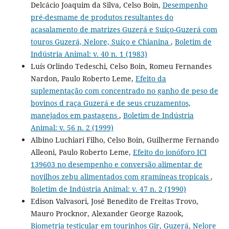
Delcácio Joaquim da Silva, Celso Boin,
Desempenho
pré-desmame de produtos resultantes do
acasalamento de matrizes Guzerá e Suíço-Guzerá com
touros Guzerá, Nelore, Suíço e Chianina
,
Boletim de
Indústria Animal: v. 40 n. 1 (1983)
Luís Orlindo Tedeschi, Celso Boin, Romeu Fernandes
Nardon, Paulo Roberto Leme,
Efeito da
suplementação com concentrado no ganho de peso de
bovinos d raça Guzerá e de seus cruzamentos,
manejados em pastagens
,
Boletim de Indústria
Animal: v. 56 n. 2 (1999)
Albino Luchiari Filho, Celso Boin, Guilherme Fernando
Alleoni, Paulo Roberto Leme,
Efeito do ionóforo ICI
139603 no desempenho e conversão alimentar de
novilhos zebu alimentados com gramíneas tropicais
,
Boletim de Indústria Animal: v. 47 n. 2 (1990)
Edison Valvasori, José Benedito de Freitas Trovo,
Mauro Procknor, Alexander George Razook,
Biometria testicular em tourinhos Gir, Guzerá, Nelore