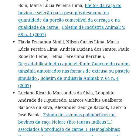
Boin, Maria Lúcia Pereira Lima,
Efeitos da raça do
bovino e seleção para peso pós-desmama na
quantidade da porção comestível da carcaça e na
qualidade da carne
,
Boletim de Indústria Animal: v.
58 n. 1 (2001)
Flávia Fernanda Simili, Nilson Carlos Lima, Maria
Lúcia Pereira Lima, Andréa Luciana dos Santos, Paulo
Roberto Leme, Telma Teresinha Berchieli,
Degradabilidade do capim-elefante Guaçu e do capim-
tanzânia amostrados nas formas de extrusa ou pastejo
simulado
,
Boletim de Indústria Animal: v. 64 n. 4
(2007)
Luciano Ricardo Marcondes da Sivla, Leopoldo
Andrade de Figueiredo, Marcos Vinícius Gualberto
Barbosa da Silva, Alexander George Razook, Laércio
José Pacola,
Estudo de sistemas polimórficos em
bovinos da raça Nelore (Bos taurus indicus L.)
associados à produção de carne. I. Hemoglobinas: