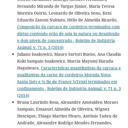
Fernando Miranda de Vargas Júnior, Maria Teresa
Moreira Osório, Leonardo de Oliveira Seno, Keni
Eduardo Zanoni Nubiato, Hélio de Almeida Ricardo,
Composição da carcaça de cordeiros terminados com
dietas contendo grão de soja in natura ou desativado
e dois níveis de concentrado
,
Boletim de Indústria
Animal: v. 71 n. 3 (2014)
Juliano Issakowicz, Mauro Sartori Bueno, Ana Claudia
Koki Sampaio Issakowicz, Marcia Mayumi Harada
Haguiwara,
Características quantitativas da carcaça e
qualitativas da carne de cordeiros Morada Nova,
Santa Inês e ½ Ile de France ½Texel terminados em
confinamento
,
Boletim de Indústria Animal: v. 71 n. 3
(2014)
Bruna Laurindo Rosa, Alexandre Amstalden Moraes
Sampaio, Emanuel Almeida de Oliveira, Wignez
Henrique, Thiago Martins Pivaro, Antônio Tadeu de
Andrade, Alexandre Rodrigo Mendes Fernandes,