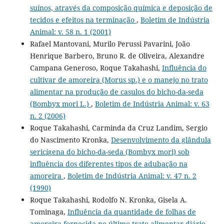
suínos, através da composição química e deposição de
tecidos e efeitos na terminação
,
Boletim de Indústria
Animal: v. 58 n. 1 (2001)
Rafael Mantovani, Murilo Perussi Pavarini, João
Henrique Barbero, Bruno R. de Oliveira, Alexandre
Campana Generoso, Roque Takahashi,
Influência do
cultivar de amoreira (Morus sp.) e o manejo no trato
alimentar na produção de casulos do bicho-da-seda
(Bombyx mori L.)
,
Boletim de Indústria Animal: v. 63
n. 2 (2006)
Roque Takahashi, Carminda da Cruz Landim, Sergio
do Nascimento Kronka,
Desenvolvimento da glândula
sericígena do bicho-da-seda (Bombyx mori) sob
influência dos diferentes tipos de adubação na
amoreira
,
Boletim de Indústria Animal: v. 47 n. 2
(1990)
Roque Takahashi, Rodolfo N. Kronka, Gisela A.
Tominaga,
Influência da quantidade de folhas de
amoreira fornecida no último trato alimentar diário