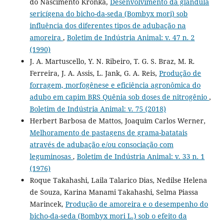
do Nascimento Kronka,
Desenvolvimento da glândula
sericígena do bicho-da-seda (Bombyx mori) sob
influência dos diferentes tipos de adubação na
amoreira
,
Boletim de Indústria Animal: v. 47 n. 2
(1990)
J. A. Martuscello, Y. N. Ribeiro, T. G. S. Braz, M. R.
Ferreira, J. A. Assis, L. Jank, G. A. Reis,
Produção de
forragem, morfogênese e eficiência agronômica do
adubo em capim BRS Quênia sob doses de nitrogênio
,
Boletim de Indústria Animal: v. 75 (2018)
Herbert Barbosa de Mattos, Joaquim Carlos Werner,
Melhoramento de pastagens de grama-batatais
através de adubação e/ou consociação com
leguminosas
,
Boletim de Indústria Animal: v. 33 n. 1
(1976)
Roque Takahashi, Laila Talarico Dias, Nedilse Helena
de Souza, Karina Manami Takahashi, Selma Piassa
Marincek,
Produção de amoreira e o desempenho do
bicho-da-seda (Bombyx mori L.) sob o efeito da