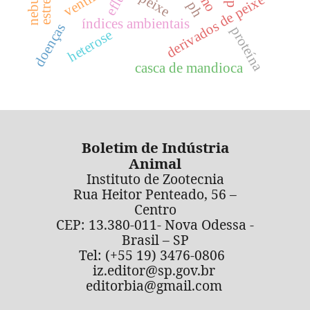
peixe
derivados de peixe
ph
índices ambientais
doenças
proteína
heterose
casca de mandioca
Boletim de Indústria
Animal
Instituto de Zootecnia
Rua Heitor Penteado, 56 –
Centro
CEP: 13.380-011- Nova Odessa -
Brasil – SP
Tel: (+55 19) 3476-0806
iz.editor@sp.gov.br
editorbia@gmail.com