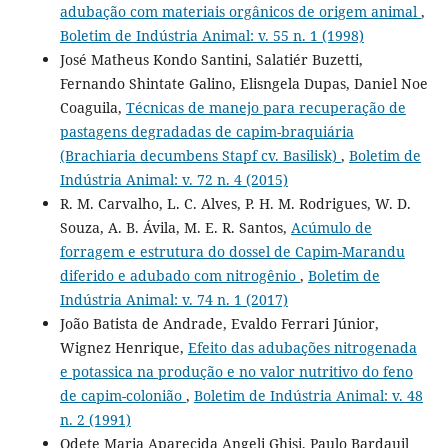
adubação com materiais orgânicos de origem animal
,
Boletim de Indústria Animal: v. 55 n. 1 (1998)
José Matheus Kondo Santini, Salatiér Buzetti,
Fernando Shintate Galino, Elisngela Dupas, Daniel Noe
Coaguila,
Técnicas de manejo para recuperação de
pastagens degradadas de capim-braquiária
(Brachiaria decumbens Stapf cv. Basilisk)
,
Boletim de
Indústria Animal: v. 72 n. 4 (2015)
R. M. Carvalho, L. C. Alves, P. H. M. Rodrigues, W. D.
Souza, A. B. Ávila, M. E. R. Santos,
Acúmulo de
forragem e estrutura do dossel de Capim-Marandu
diferido e adubado com nitrogênio
,
Boletim de
Indústria Animal: v. 74 n. 1 (2017)
João Batista de Andrade, Evaldo Ferrari Júnior,
Wignez Henrique,
Efeito das adubações nitrogenada
e potassica na produção e no valor nutritivo do feno
de capim-colonião
,
Boletim de Indústria Animal: v. 48
n. 2 (1991)
Odete Maria Aparecida Angeli Ghisi, Paulo Bardauil