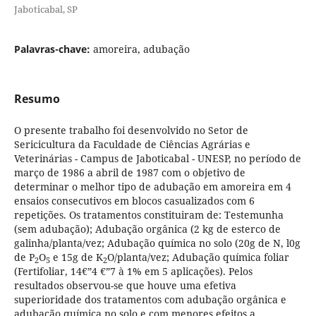
Jaboticabal, SP
Palavras-chave:
amoreira, adubação
Resumo
O presente trabalho foi desenvolvido no Setor de
Sericicultura da Faculdade de Ciências Agrárias e
Veterinárias - Campus de Jaboticabal - UNESP, no período de
março de 1986 a abril de 1987 com o objetivo de
determinar o melhor tipo de adubação em amoreira em 4
ensaios consecutivos em blocos casualizados com 6
repetições. Os tratamentos constituiram de: Testemunha
(sem adubação); Adubação orgânica (2 kg de esterco de
galinha/planta/vez; Adubação química no solo (20g de N, l0g
de P
O
e 15g de K
O/planta/vez; Adubação química foliar
2
5
2
(Fertifoliar, 14€”4 €”7 à 1% em 5 aplicações). Pelos
resultados observou-se que houve uma efetiva
superioridade dos tratamentos com adubação orgânica e
adubação química no solo e com menores efeitos a