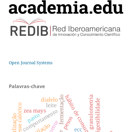
Open Journal Systems
Palavras-chave
hábito de consumo
fermentação
granulometria
dialelo
digestibilidade
leite
estresse calórico
zea mays
comportamento
pasto
nebulização
pesos
efluente
ventilação
ecc