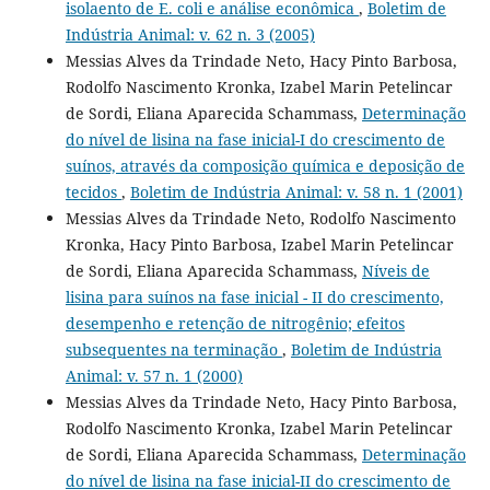
isolaento de E. coli e análise econômica
,
Boletim de
Indústria Animal: v. 62 n. 3 (2005)
Messias Alves da Trindade Neto, Hacy Pinto Barbosa,
Rodolfo Nascimento Kronka, Izabel Marin Petelincar
de Sordi, Eliana Aparecida Schammass,
Determinação
do nível de lisina na fase inicial-I do crescimento de
suínos, através da composição química e deposição de
tecidos
,
Boletim de Indústria Animal: v. 58 n. 1 (2001)
Messias Alves da Trindade Neto, Rodolfo Nascimento
Kronka, Hacy Pinto Barbosa, Izabel Marin Petelincar
de Sordi, Eliana Aparecida Schammass,
Níveis de
lisina para suínos na fase inicial - II do crescimento,
desempenho e retenção de nitrogênio; efeitos
subsequentes na terminação
,
Boletim de Indústria
Animal: v. 57 n. 1 (2000)
Messias Alves da Trindade Neto, Hacy Pinto Barbosa,
Rodolfo Nascimento Kronka, Izabel Marin Petelincar
de Sordi, Eliana Aparecida Schammass,
Determinação
do nível de lisina na fase inicial-II do crescimento de