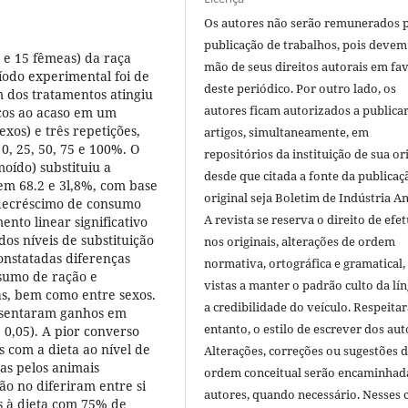
Os autores não serão remunerados 
publicação de trabalhos, pois devem
s e 15 fêmeas) da raça
mão de seus direitos autorais em fa
íodo experimental foi de
deste periódico. Por outro lado, os
 dos tratamentos atingiu
autores ficam autorizados a publicar
cos ao acaso em um
exos) e três repetições,
artigos, simultaneamente, em
 0, 25, 50, 75 e 100%. O
repositórios da instituição de sua or
oído) substituiu a
desde que citada a fonte da publicaç
em 68.2 e 3l,8%, com base
original seja Boletim de Indústria A
 decréscimo de consumo
A revista se reserva o direito de efet
nto linear significativo
s níveis de substituição
nos originais, alterações de ordem
onstatadas diferenças
normativa, ortográfica e gramatical
nsumo de ração e
vistas a manter o padrão culto da lí
as, bem como entre sexos.
a credibilidade do veículo. Respeitar
resentaram ganhos em
entanto, o estilo de escrever dos aut
 0,05). A pior converso
 com a dieta ao nível de
Alterações, correções ou sugestões 
as pelos animais
ordem conceitual serão encaminhad
ão no diferiram entre si
autores, quando necessário. Nesses c
os à dieta com 75% de