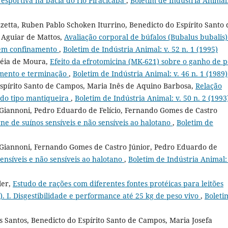
esportiva na bacia do rio Piracicaba
,
Boletim de Indústria Animal:
zetta, Ruben Pablo Schoken Iturrino, Benedicto do Espírito Santo 
 Aguiar de Mattos,
Avaliação corporal de búfalos (Bubalus bubalis)
s em confinamento
,
Boletim de Indústria Animal: v. 52 n. 1 (1995)
péia de Moura,
Efeito da efrotomicina (MK-621) sobre o ganho de p
cimento e terminação
,
Boletim de Indústria Animal: v. 46 n. 1 (1989)
spírito Santo de Campos, Maria Inês de Aquino Barbosa,
Relação
 do tipo mantiqueira
,
Boletim de Indústria Animal: v. 50 n. 2 (1993
Giannoni, Pedro Eduardo de Felício, Fernando Gomes de Castro
rne de suínos sensíveis e não sensíveis ao halotano
,
Boletim de
 Giannoni, Fernando Gomes de Castro Júnior, Pedro Eduardo de
nsíveis e não sensíveis ao halotano
,
Boletim de Indústria Animal: 
ler,
Estudo de rações com diferentes fontes protéicas para leitões
I. Disgestibilidade e performance até 25 kg de peso vivo
,
Boleti
Santos, Benedicto do Espírito Santo de Campos, Maria Josefa