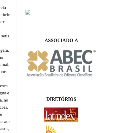
pela
 abrir
vor
 seus
ASSOCIADO A
igem,
ão
nimal.
uar,
, com
ngua e
DIRETÓRIOS
á, no
ores.
de
as aos
asos,