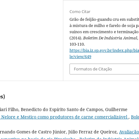
Como Citar
Grão de feijão-guandu cru em substi
à mistura de milho e farelo de soja p
suínos em crescimento e terminação
(2014).
Boletim De Indústria Animal
103-110.
https://bia.iz.sp.gov.br/index.php/bia
le/view/649
Formatos de Citação
s)
iari Filho, Benedicto do Espírito Santo de Campos, Guilherme
Nelore e Mestiço como produtores de carne comercializável
,
Bol
ernando Gomes de Castro Júnior, Júlio Ferraz de Queiroz,
Avaliação