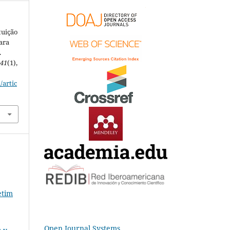
tuição
ara
.
,
41
(1),
/artic
etim
Open Journal Systems