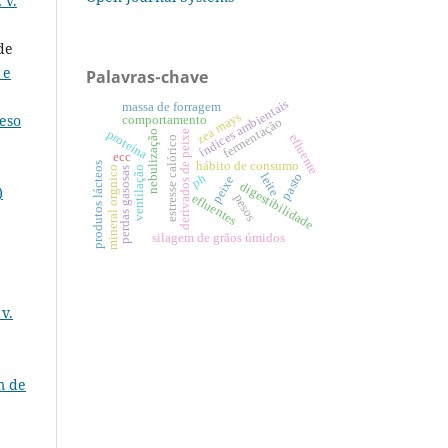
 v.
de
 e
Palavras-chave
índices ambientais
massa de forragem
zea mays
eso
comportamento
fermentação
proteína
derivados de peixe
nebulização
efluente
estresse calórico
ecc
hábito de consumo
produtos lácteos
ventilação
mineral orgnico
perdas gasosas
pasto
leite
ph
peixe
digestibilidade
)
efluentes
pesos
silagem de grãos úmidos
v.
m de