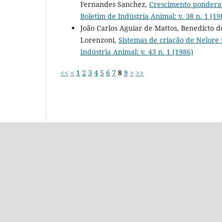
Fernandes Sanchez,
Crescimento ponderal
Boletim de Indústria Animal: v. 38 n. 1 (19
João Carlos Aguiar de Mattos, Benedicto 
Lorenzoni,
Sistemas de criação de Nelor
Indústria Animal: v. 43 n. 1 (1986)
<<
<
1
2
3
4
5
6
7
8
9
>
>>