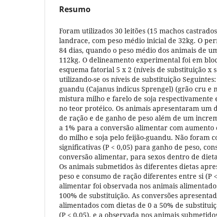
Resumo
Foram utilizados 30 leitões (15 machos castrado
landrace, com peso médio inicial de 32kg. O per
84 dias, quando o peso médio dos animais de um
112kg. O delineamento experimental foi em blo
esquema fatorial 5 x 2 (níveis de substituição x s
utilizando-se os níveis de substituição Seguintes:
guandu (Cajanus indicus Sprengel) (grão cru e m
mistura milho e farelo de soja respectivamente 
no teor protéico. Os animais apresentaram um
de ração e de ganho de peso além de um increme
a 1% para a conversão alimentar com aumento do
do milho e soja pelo feijão-guandu. Não foram c
significativas (P < 0,05) para ganho de peso, co
conversão alimentar, para sexos dentro de diet
Os animais submetidos às diferentes dietas ap
peso e consumo de ração diferentes entre si (P <
alimentar foi observada nos animais alimentados
100% de substituição. As conversões apresentad
alimentados com dietas de 0 a 50% de substituiç
(P < 0,05), e a observada nos animais submetid