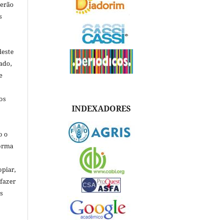
verão
s
deste
ado,
e
os
INDEXADORES
o o
forma
opiar,
 fazer
s