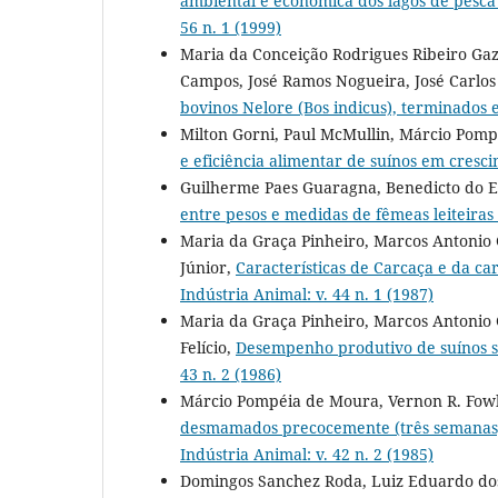
ambiental e econômica dos lagos de pesca 
56 n. 1 (1999)
Maria da Conceição Rodrigues Ribeiro Gaz
Campos, José Ramos Nogueira, José Carlos
bovinos Nelore (Bos indicus), terminado
Milton Gorni, Paul McMullin, Márcio Pom
e eficiência alimentar de suínos em cres
Guilherme Paes Guaragna, Benedicto do E
entre pesos e medidas de fêmeas leiteiras
Maria da Graça Pinheiro, Marcos Antonio 
Júnior,
Características de Carcaça e da ca
Indústria Animal: v. 44 n. 1 (1987)
Maria da Graça Pinheiro, Marcos Antonio
Felício,
Desempenho produtivo de suínos se
43 n. 2 (1986)
Márcio Pompéia de Moura, Vernon R. Fow
desmamados precocemente (três semanas). 
Indústria Animal: v. 42 n. 2 (1985)
Domingos Sanchez Roda, Luiz Eduardo dos 