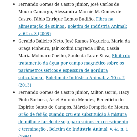
Fernando Gomes de Castro Júnior, José Carlos de
Moura Camargo, Alessandra Marnie M. Gomes de
Castro, Fábio Enrique Lemos Budiño,
Fibra na
alimentação de suínos
,
Boletim de Indústria Animal:
v. 62 n. 3 (2005)
Geraldo Balieiro Neto, José Ramos Nogueira, Maria da
Graça Pinheiro, Jair Rodini Engracia Filho, Cassia
Maria Molinaro Coelho, Saulo da Luz e Silva,
Efeito do
tratamento da água por campo magnético sobre os
parâmetros séricos e espessura de gordura
subcutânea
,
Boletim de Indústria Animal: v. 70 n. 2
(2013)
Fernando Gomes de Castro Júnior, Milton Gorni, Hacy
Pinto Barbosa, Ariel Antonio Mendes, Benedicto do
Espírito Santo de Campos, Márcio Pompéia de Moura,
Grão de feijão-guandu cru em substituição à mistura
de milho e farelo de soja para suínos em crescimento
e terminação
,
Boletim de Indústria Animal: v. 41 n. 1
(1984)