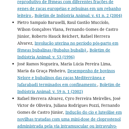
reprodutivo de fêmeas com diferentes frações de
genes de raças européias e zebuínas em um rebanho
leiteiro
,
Boletim de Indústria Animal: v. 61 n. 2 (2004)
Pietro Sampaio Baruselli, Raul Gastão Mucciolo,
Wilson Gonçalves Viana, Fernando Gomes de Castro
Júnior, Roberto Hauck Reichert, Rafael Herrera
Alvarez,
Involução uterina no período pós-parto em
fêmeas bubalinas (Bubalus bubalis)
,
Boletim de
Indústria Animal: v. 53 (1996)
José Ramos Nogueira, Maria Lúcia Pereira Lima,
Maria da Graça Pinheiro,
Desempenho de bovinos
Nelore e bubalinos das raças Mediterrânea e
Jafarabadi terminados em confinamento
,
Boletim de
Indústria Animal: v. 59 n. 1 (2002)
Rafael Herrera Alvarez, Cyro Ferreira Meirelles, José
Victor de Oliveira, Juliana Rodrigues Pozzi, Fernando
Gomes de Castro Júnior,
Indução do cio e luteólise em
novilhas tratadas com uma mini-dose de cloprostenol
administrada pela via intramuscular ou intravulvo-