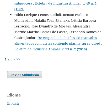
submucosa
,
Boletim de Indústria Animal: v. 46 n. 1
(1989)
Fábio Enrique Lemos Budinõ, Renato Pacheco
Monferdini, Natália Yoko Sitanaka, Léticia Barbosa
Ferracioli, José Evandro de Moraes, Alessandra
Marnie Martins Gomes de Castro, Fernando Gomes de
Castro Júnior,
Desempenho de leitões desmamados
alimentados com dietas contendo plasma spray dried
,
Boletim de Indústria Animal: v. 73 n. 2 (2016)
1
2
3
>
>>
Enviar Submissão
Idioma
English