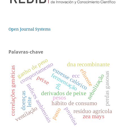
Open Journal Systems
Palavras-chave
ganho de peso
comportamento
dna recombinante
correlações genéticas
estresse calórico
efluente
perdas gasosas
fermentação
ecc
nebulização
peixe
ph
índices ambientais
derivados de peixe
doenças
pesos
leite
hábito de consumo
ventilação
proteína
pasto
resíduo agrícola
zea mays