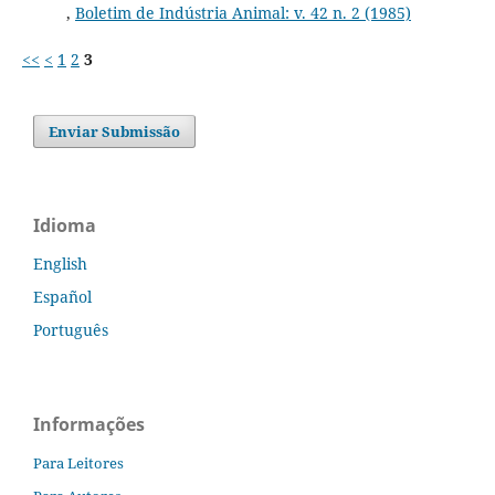
,
Boletim de Indústria Animal: v. 42 n. 2 (1985)
<<
<
1
2
3
Enviar Submissão
Idioma
English
Español
Português
Informações
Para Leitores