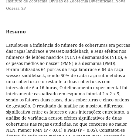
Instituto de Zootecnia, Divisão de Zootecnia Diversificada, Nova
Odessa, SP
Resumo
Estudou-se a influência do número de coberturas em porcas
das raças landrace e wessex-saddleback, e seus efeitos nos
números de leitões nascidos (NLN) e desmamados (NLD), e
os pesos médios ao nascer (PMN) e à desmama (PMD).
Foram utilizadas 64 porcas da raça landrace e 64 da raça
wessex-saddleback, sendo 50% de cada raça submetidos a
uma cobertura e o restante a duas coberturas com
intervalo de 6 a 16 horas, O delineamento experimental foi
inteiramente casualizado em esquema fatorial 2 x 2 x 5,
sendo os fatores duas raças, duas coberturas e cinco ordens
de gestação. O resultado da análise no mostrou diferença
significativa entre os fatores e suas interações; entretanto, a
análise de variância acusou efeitos significativos de duas
coberturas nas raças estudadas, no que concerne ao maior
NLN, menor PMN (P < 0,01) e PMD (P < 0,05). Constatou-se