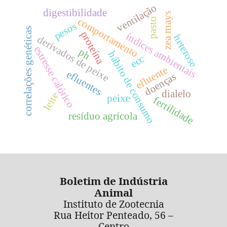
ventilação
digestibilidade
zea mays
comportamento
pasto
pesos
correlações genéticas
proteína
índices ambientais
heterose
derivados de peixe
estresse calórico
ph
hábito de consumo
ecc
efluente
efluentes
doenças
dialelo
leite
peixe
fertilidade
resíduo agrícola
Boletim de Indústria
Animal
Instituto de Zootecnia
Rua Heitor Penteado, 56 –
Centro