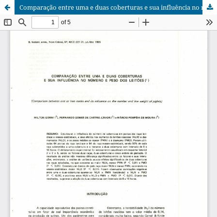
Comparação entre uma e duas coberturas e sua influência no número e peso dos leitões