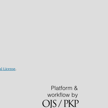
al License
.