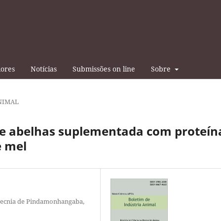
iores
Notícias
Submissões on line
Sobre
NIMAL
de abelhas suplementada com proteín
e mel
otecnia de Pindamonhangaba,