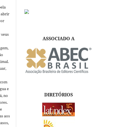
pela
 abrir
vor
 seus
ASSOCIADO A
igem,
ão
nimal.
uar,
, com
ngua e
DIRETÓRIOS
á, no
ores.
de
as aos
asos,