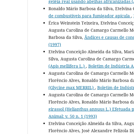
geléia real usando abelhas africanizadas (
Ronaldo Mário Barbosa da Silva, Etelvina 
de combustíveis para fumigador apícula
,
Érica Weinstein Teixeira, Etelvina Concei
Augusta Carolina de Camargo Carmello Mor
Barbosa da Silva,
Ãndices e causas de con
(1997)
Etelvina Conceição Almeida da Silva, Mar
Silva, Augusta Carolina de Camargo Carme
(Apis mellifera L.)
,
Boletim de Indústria An
Augusta Carolina de Camargo Carmello Mor
Florêncio Alves, Ronaldo Mário Barbosa da
(Glycine max MERRIL)
,
Boletim de Indústr
Augusta Carolina de Camargo Carmello Mor
Florêncio Alves, Ronaldo Mário Barbosa da
girassol (Helianthus annuus L.) Efetuada
Animal: v. 50 n. 1 (1993)
Etelvina Conceição Almeida da Silva, Aug
Florêncio Alves, José Alexandre Felizola D