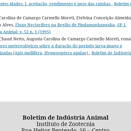
entes idades. I. aceitação, rendimento e peso das rainhas
,
Boletim 
Carolina de Camargo Carmello Moreti, Etelvina Conceição Almeida
o Alves,
Fluxo Nectarífero na Região de Pindamonhangaba, SP. I.
a Animal: v. 52 n. 1 (1995)
é Chaud Netto, Augusta Carolina de Camargo Carmello Moreti, rona
tores metereológicos sobre a duração do período larva-imago e
izadas (Apis mellifera, Hymenoptera apidae)
,
Boletim de Indústri
Boletim de Indústria Animal
Instituto de Zootecnia
Rua Heitor Penteado, 56 – Centro