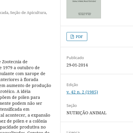
icada, Seção de Apicultura,
PDF
Publicado
e Zootecnia de
29-01-2014
e 1979 a outubro de
timulante com xarope de
anteriores à florada
Edição
o em aumento de produção
otéico. A idéia
v. 42 n. 2 (1985)
spõem de pólen para
amente podem não ser
Seção
ntensificada em
NUTRIÇÃO ANIMAL
al acontecer, a expansão
sez de pólen e a colônia
apacidade produtiva no
Licença
casualizados, Constou de