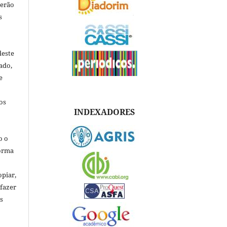
verão
s
deste
ado,
e
os
INDEXADORES
o o
forma
opiar,
 fazer
s