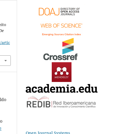
eito
De
/artic
ldo
lo
e
Open Journal Systems