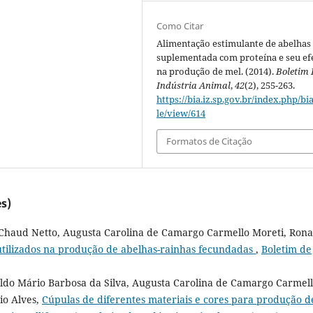
Como Citar
Alimentação estimulante de abelhas
suplementada com proteína e seu ef
na produção de mel. (2014).
Boletim 
Indústria Animal
,
42
(2), 255-263.
https://bia.iz.sp.gov.br/index.php/bia
le/view/614
Formatos de Citação
s)
é Chaud Netto, Augusta Carolina de Camargo Carmello Moreti, Rona
utilizados na produção de abelhas-rainhas fecundadas
,
Boletim de
aldo Mário Barbosa da Silva, Augusta Carolina de Camargo Carmel
io Alves,
Cúpulas de diferentes materiais e cores para produção d