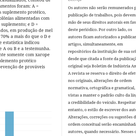
tamentos foram: A =
Os autores não serão remunerados 
s suplemento protéico,
publicação de trabalhos, pois devem
colônias alimentadas com
mão de seus direitos autorais em fa
 suplemento; e D =
deste periódico. Por outro lado, os
tados, em produção de mel
 70% a mais do que o D e
autores ficam autorizados a publicar
 estatística indicou
artigos, simultaneamente, em
re A ou B e a testemunha.
repositórios da instituição de sua or
ante somente com xarope
desde que citada a fonte da publicaç
plemento protéico
original seja Boletim de Indústria A
revenção de prováveis
A revista se reserva o direito de efet
nos originais, alterações de ordem
normativa, ortográfica e gramatical
vistas a manter o padrão culto da lí
a credibilidade do veículo. Respeitar
entanto, o estilo de escrever dos aut
Alterações, correções ou sugestões 
ordem conceitual serão encaminhad
autores, quando necessário. Nesses c