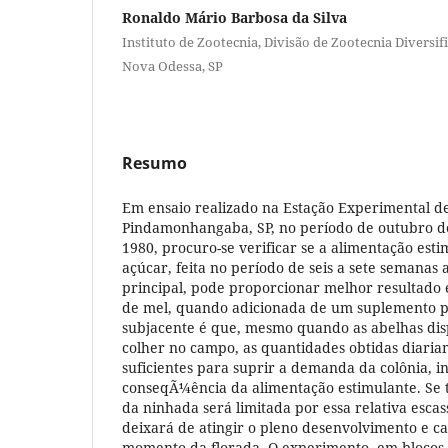
Ronaldo Mário Barbosa da Silva
Instituto de Zootecnia, Divisão de Zootecnia Diversif
Nova Odessa, SP
Resumo
Em ensaio realizado na Estação Experimental d
Pindamonhangaba, SP, no período de outubro d
1980, procuro-se verificar se a alimentação es
açúcar, feita no período de seis a sete semanas 
principal, pode proporcionar melhor resultad
de mel, quando adicionada de um suplemento pr
subjacente é que, mesmo quando as abelhas di
colher no campo, as quantidades obtidas diari
suficientes para suprir a demanda da colônia, i
conseqÃ¼ência da alimentação estimulante. Se t
da ninhada será limitada por essa relativa escas
deixará de atingir o pleno desenvolvimento e c
momento da florada. O experimento, em blocos 