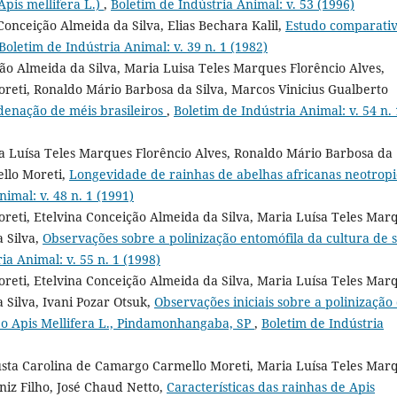
Apis mellifera L.)
,
Boletim de Indústria Animal: v. 53 (1996)
Conceição Almeida da Silva, Elias Bechara Kalil,
Estudo comparati
Boletim de Indústria Animal: v. 39 n. 1 (1982)
ção Almeida da Silva, Maria Luisa Teles Marques Florêncio Alves,
eti, Ronaldo Mário Barbosa da Silva, Marcos Vinicius Gualberto
denação de méis brasileiros
,
Boletim de Indústria Animal: v. 54 n. 
ia Luísa Teles Marques Florêncio Alves, Ronaldo Mário Barbosa da
llo Moreti,
Longevidade de rainhas de abelhas africanas neotropi
imal: v. 48 n. 1 (1991)
eti, Etelvina Conceição Almeida da Silva, Maria Luísa Teles Mar
 Silva,
Observações sobre a polinização entomófila da cultura de s
ia Animal: v. 55 n. 1 (1998)
eti, Etelvina Conceição Almeida da Silva, Maria Luísa Teles Mar
 Silva, Ivani Pozar Otsuk,
Observações iniciais sobre a polinização
 po Apis Mellifera L., Pindamonhangaba, SP
,
Boletim de Indústria
usta Carolina de Camargo Carmello Moreti, Maria Luísa Teles Mar
iniz Filho, José Chaud Netto,
Características das rainhas de Apis