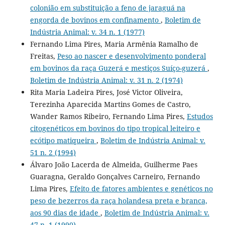
colonião em substituição a feno de jaraguá na
engorda de bovinos em confinamento
,
Boletim de
Indústria Animal: v. 34 n. 1 (1977)
Fernando Lima Pires, Maria Armênia Ramalho de
Freitas,
Peso ao nascer e desenvolvimento ponderal
em bovinos da raça Guzerá e mestiços Suíço-guzerá
,
Boletim de Indústria Animal: v. 31 n. 2 (1974)
Rita Maria Ladeira Pires, José Victor Oliveira,
Terezinha Aparecida Martins Gomes de Castro,
Wander Ramos Ribeiro, Fernando Lima Pires,
Estudos
citogenéticos em bovinos do tipo tropical leiteiro e
ecótipo matiqueira
,
Boletim de Indústria Animal: v.
51 n. 2 (1994)
Álvaro João Lacerda de Almeida, Guilherme Paes
Guaragna, Geraldo Gonçalves Carneiro, Fernando
Lima Pires,
Efeito de fatores ambientes e genéticos no
peso de bezerros da raça holandesa preta e branca,
aos 90 dias de idade
,
Boletim de Indústria Animal: v.
47 n. 1 (1990)