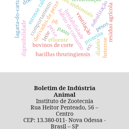
estresse calórico
lagarta-do-cartucho
índices ambientais
nebulização
derivados de peixe
comportamento
resíduo agrícola
hábito de consumo
herdabilidade
ventilação
ph
pesos
digestibilidade
peixe
pasto
proteína
leite
efluente
heterose
dialelo
ecc
bovinos de corte
bacillus thruringiensis
Boletim de Indústria
Animal
Instituto de Zootecnia
Rua Heitor Penteado, 56 –
Centro
CEP: 13.380-011- Nova Odessa -
Brasil – SP