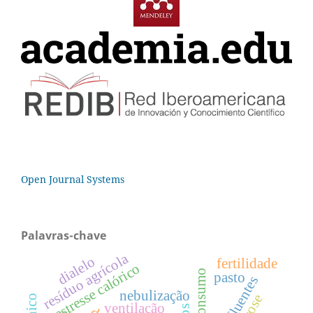
Open Journal Systems
Palavras-chave
resíduo agrícola
dialelo
fertilidade
estresse calórico
pasto
efluentes
nebulização
ventilação