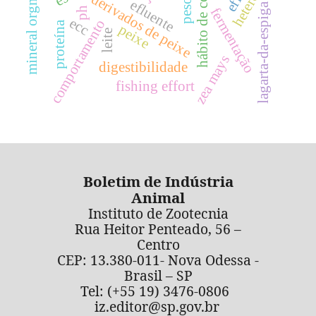
hábito de consumo
heterose
mineral orgnico
pesos
derivados de peixe
efluente
lagarta-da-espiga
ph
fermentação
ecc
comportamento
proteína
peixe
leite
zea mays
digestibilidade
fishing effort
Boletim de Indústria
Animal
Instituto de Zootecnia
Rua Heitor Penteado, 56 –
Centro
CEP: 13.380-011- Nova Odessa -
Brasil – SP
Tel: (+55 19) 3476-0806
iz.editor@sp.gov.br