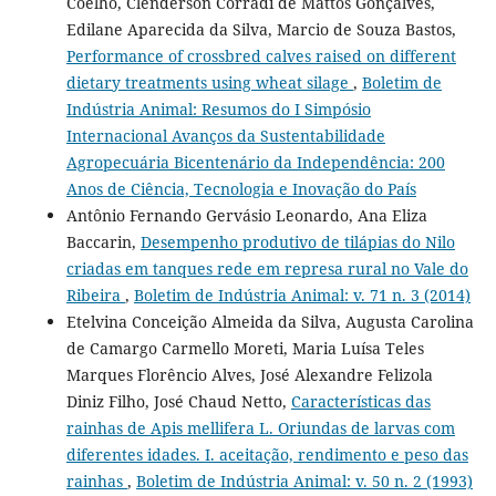
Coelho, Clenderson Corradi de Mattos Gonçalves,
Edilane Aparecida da Silva, Marcio de Souza Bastos,
Performance of crossbred calves raised on different
dietary treatments using wheat silage
,
Boletim de
Indústria Animal: Resumos do I Simpósio
Internacional Avanços da Sustentabilidade
Agropecuária Bicentenário da Independência: 200
Anos de Ciência, Tecnologia e Inovação do País
Antônio Fernando Gervásio Leonardo, Ana Eliza
Baccarin,
Desempenho produtivo de tilápias do Nilo
criadas em tanques rede em represa rural no Vale do
Ribeira
,
Boletim de Indústria Animal: v. 71 n. 3 (2014)
Etelvina Conceição Almeida da Silva, Augusta Carolina
de Camargo Carmello Moreti, Maria Luísa Teles
Marques Florêncio Alves, José Alexandre Felizola
Diniz Filho, José Chaud Netto,
Características das
rainhas de Apis mellifera L. Oriundas de larvas com
diferentes idades. I. aceitação, rendimento e peso das
rainhas
,
Boletim de Indústria Animal: v. 50 n. 2 (1993)