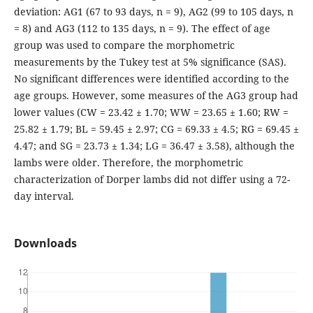
deviation: AG1 (67 to 93 days, n = 9), AG2 (99 to 105 days, n
= 8) and AG3 (112 to 135 days, n = 9). The effect of age
group was used to compare the morphometric
measurements by the Tukey test at 5% significance (SAS).
No significant differences were identified according to the
age groups. However, some measures of the AG3 group had
lower values (CW = 23.42 ± 1.70; WW = 23.65 ± 1.60; RW =
25.82 ± 1.79; BL = 59.45 ± 2.97; CG = 69.33 ± 4.5; RG = 69.45 ±
4.47; and SG = 23.73 ± 1.34; LG = 36.47 ± 3.58), although the
lambs were older. Therefore, the morphometric
characterization of Dorper lambs did not differ using a 72-
day interval.
Downloads