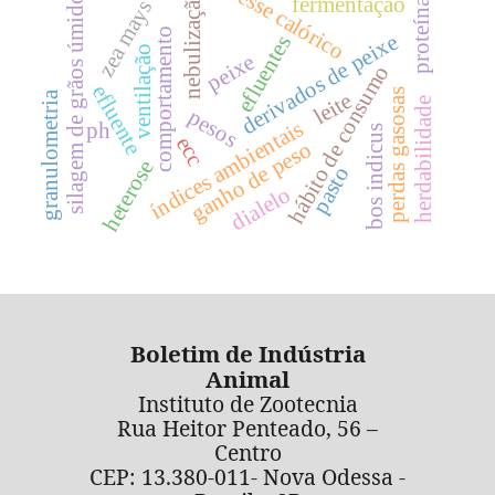
estresse calórico
silagem de grãos úmidos
nebulização
fermentação
proteína
zea mays
comportamento
derivados de peixe
efluentes
ventilação
peixe
hábito de consumo
efluente
perdas gasosas
leite
granulometria
herdabilidade
pesos
índices ambientais
ph
bos indicus
ecc
ganho de peso
heterose
pasto
dialelo
Boletim de Indústria
Animal
Instituto de Zootecnia
Rua Heitor Penteado, 56 –
Centro
CEP: 13.380-011- Nova Odessa -