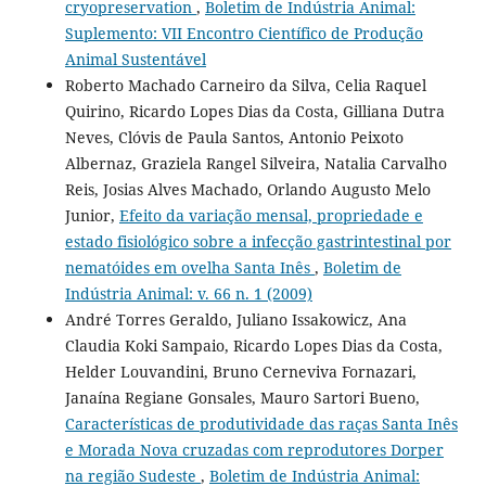
cryopreservation
,
Boletim de Indústria Animal:
Suplemento: VII Encontro Científico de Produção
Animal Sustentável
Roberto Machado Carneiro da Silva, Celia Raquel
Quirino, Ricardo Lopes Dias da Costa, Gilliana Dutra
Neves, Clóvis de Paula Santos, Antonio Peixoto
Albernaz, Graziela Rangel Silveira, Natalia Carvalho
Reis, Josias Alves Machado, Orlando Augusto Melo
Junior,
Efeito da variação mensal, propriedade e
estado fisiológico sobre a infecção gastrintestinal por
nematóides em ovelha Santa Inês
,
Boletim de
Indústria Animal: v. 66 n. 1 (2009)
André Torres Geraldo, Juliano Issakowicz, Ana
Claudia Koki Sampaio, Ricardo Lopes Dias da Costa,
Helder Louvandini, Bruno Cerneviva Fornazari,
Janaína Regiane Gonsales, Mauro Sartori Bueno,
Características de produtividade das raças Santa Inês
e Morada Nova cruzadas com reprodutores Dorper
na região Sudeste
,
Boletim de Indústria Animal: