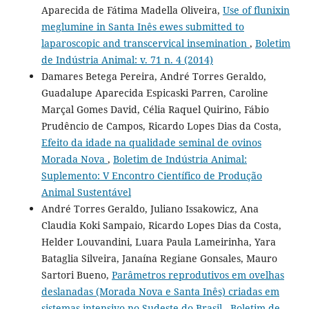
Aparecida de Fátima Madella Oliveira,
Use of flunixin
meglumine in Santa Inês ewes submitted to
laparoscopic and transcervical insemination
,
Boletim
de Indústria Animal: v. 71 n. 4 (2014)
Damares Betega Pereira, André Torres Geraldo,
Guadalupe Aparecida Espicaski Parren, Caroline
Marçal Gomes David, Célia Raquel Quirino, Fábio
Prudêncio de Campos, Ricardo Lopes Dias da Costa,
Efeito da idade na qualidade seminal de ovinos
Morada Nova
,
Boletim de Indústria Animal:
Suplemento: V Encontro Científico de Produção
Animal Sustentável
André Torres Geraldo, Juliano Issakowicz, Ana
Claudia Koki Sampaio, Ricardo Lopes Dias da Costa,
Helder Louvandini, Luara Paula Lameirinha, Yara
Bataglia Silveira, Janaína Regiane Gonsales, Mauro
Sartori Bueno,
Parâmetros reprodutivos em ovelhas
deslanadas (Morada Nova e Santa Inês) criadas em
sistemas intensivo no Sudeste do Brasil
,
Boletim de