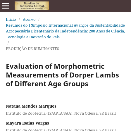
Início
/
Acervo
/
Resumos do I Simpósio Internacional Avanços da Sustentabilidade
Agropecuária Bicentenário da Independência: 200 Anos de Ciência,
Tecnologia e Inovação do País
/
PRODUÇÃO DE RUMINANTES
Evaluation of Morphometric
Measurements of Dorper Lambs
of Different Age Groups
Natana Mendes Marques
Instituto de Zootecnia (IZ/APTA/SAA), Nova Odessa, SP, Brazil
Mayara Isaias Vargas
Instituto de Zootecnia (IZ/APTA/SAA), Nova Odessa, SP, Brazil