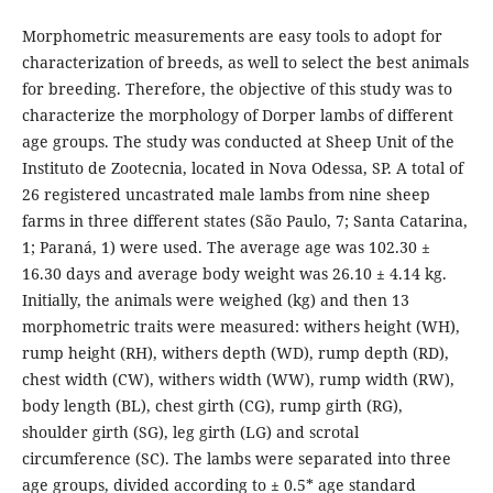
Morphometric measurements are easy tools to adopt for
characterization of breeds, as well to select the best animals
for breeding. Therefore, the objective of this study was to
characterize the morphology of Dorper lambs of different
age groups. The study was conducted at Sheep Unit of the
Instituto de Zootecnia, located in Nova Odessa, SP. A total of
26 registered uncastrated male lambs from nine sheep
farms in three different states (São Paulo, 7; Santa Catarina,
1; Paraná, 1) were used. The average age was 102.30 ±
16.30 days and average body weight was 26.10 ± 4.14 kg.
Initially, the animals were weighed (kg) and then 13
morphometric traits were measured: withers height (WH),
rump height (RH), withers depth (WD), rump depth (RD),
chest width (CW), withers width (WW), rump width (RW),
body length (BL), chest girth (CG), rump girth (RG),
shoulder girth (SG), leg girth (LG) and scrotal
circumference (SC). The lambs were separated into three
age groups, divided according to ± 0.5* age standard