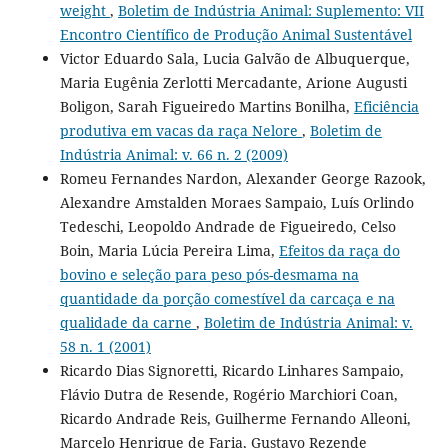
weight
,
Boletim de Indústria Animal: Suplemento: VII
Encontro Científico de Produção Animal Sustentável
Victor Eduardo Sala, Lucia Galvão de Albuquerque,
Maria Eugênia Zerlotti Mercadante, Arione Augusti
Boligon, Sarah Figueiredo Martins Bonilha,
Eficiência
produtiva em vacas da raça Nelore
,
Boletim de
Indústria Animal: v. 66 n. 2 (2009)
Romeu Fernandes Nardon, Alexander George Razook,
Alexandre Amstalden Moraes Sampaio, Luís Orlindo
Tedeschi, Leopoldo Andrade de Figueiredo, Celso
Boin, Maria Lúcia Pereira Lima,
Efeitos da raça do
bovino e seleção para peso pós-desmama na
quantidade da porção comestível da carcaça e na
qualidade da carne
,
Boletim de Indústria Animal: v.
58 n. 1 (2001)
Ricardo Dias Signoretti, Ricardo Linhares Sampaio,
Flávio Dutra de Resende, Rogério Marchiori Coan,
Ricardo Andrade Reis, Guilherme Fernando Alleoni,
Marcelo Henrique de Faria, Gustavo Rezende