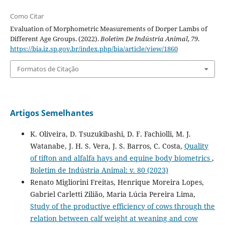
Como Citar
Evaluation of Morphometric Measurements of Dorper Lambs of
Different Age Groups. (2022).
Boletim De Indústria Animal
,
79
.
https://bia.iz.sp.gov.br/index.php/bia/article/view/1860
Formatos de Citação
Artigos Semelhantes
K. Oliveira, D. Tsuzukibashi, D. F. Fachiolli, M. J.
Watanabe, J. H. S. Vera, J. S. Barros, C. Costa,
Quality
of tifton and alfalfa hays and equine body biometrics
,
Boletim de Indústria Animal: v. 80 (2023)
Renato Migliorini Freitas, Henrique Moreira Lopes,
Gabriel Carletti Zilião, Maria Lúcia Pereira Lima,
Study of the productive efficiency of cows through the
relation between calf weight at weaning and cow