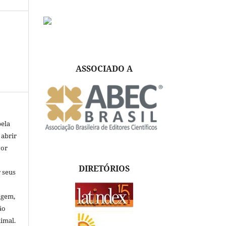
ASSOCIADO A
pela
 abrir
vor
DIRETÓRIOS
 seus
igem,
ão
nimal.