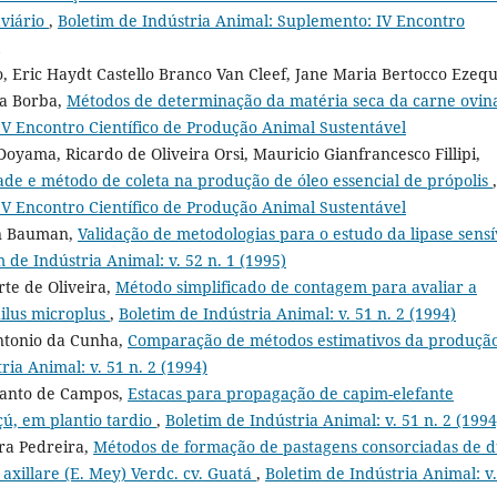
viário
,
Boletim de Indústria Animal: Suplemento: IV Encontro
 Eric Haydt Castello Branco Van Cleef, Jane Maria Bertocco Ezequ
va Borba,
Métodos de determinação da matéria seca da carne ovi
 V Encontro Científico de Produção Animal Sustentável
oyama, Ricardo de Oliveira Orsi, Mauricio Gianfrancesco Fillipi,
dade e método de coleta na produção de óleo essencial de própolis
,
 V Encontro Científico de Produção Animal Sustentável
on Bauman,
Validação de metodologias para o estudo da lipase sensí
m de Indústria Animal: v. 52 n. 1 (1995)
rte de Oliveira,
Método simplificado de contagem para avaliar a
hilus microplus
,
Boletim de Indústria Animal: v. 51 n. 2 (1994)
ntonio da Cunha,
Comparação de métodos estimativos da produçã
ria Animal: v. 51 n. 2 (1994)
 Santo de Campos,
Estacas para propagação de capim-elefante
ú, em plantio tardio
,
Boletim de Indústria Animal: v. 51 n. 2 (1994
ira Pedreira,
Métodos de formação de pastagens consorciadas de 
axillare (E. Mey) Verdc. cv. Guatá
,
Boletim de Indústria Animal: v.