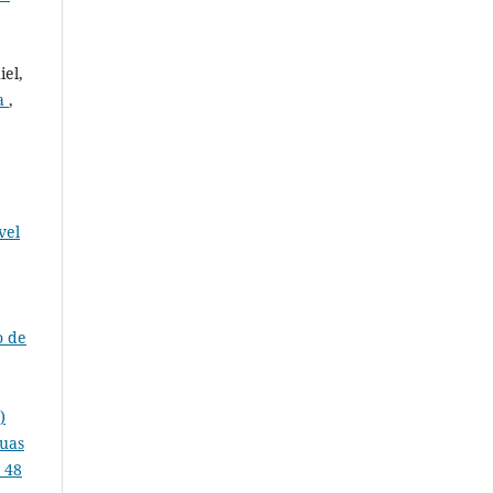
iel,
na
,
vel
o de
)
duas
 48