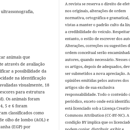
A revista se reserva o direito de efet
nos originais, alterações de ordem
 ultrassonografia,
normativa, ortográfica e gramatical
vistas a manter o padrão culto da lí
a credibilidade do veículo. Respeitar
entanto, o estilo de escrever dos aut
Alterações, correções ou sugestões 
ordem conceitual serão encaminhad
icar animais que
autores, quando necessário. Nesses c
e através de avaliação
os artigos, depois de adequados, de
ificar a possibilidade da
ser submetidos a nova apreciação. A
ocidade na identificação
opiniões emitidas pelos autores dos
avaliadas visualmente, 18
artigos são de sua exclusiva
 escores para estrutura
responsabilidade. Todo o conteúdo 
M). Os animais foram
periódico, exceto onde está identific
4, 5 e 6 foram
está licenciado sob a Licença Creativ
oram classificados como
Commons Attribution (CC-BY-NC). A
de olho de lombo (AOL) e
condição BY implica que os licenciad
canha (EGP) por
podem copiar, distribuir, exibir e