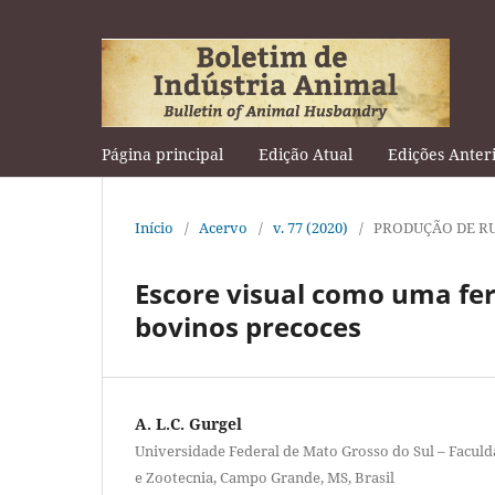
Página principal
Edição Atual
Edições Anter
Início
/
Acervo
/
v. 77 (2020)
/
PRODUÇÃO DE R
Escore visual como uma fer
bovinos precoces
A. L.C. Gurgel
Universidade Federal de Mato Grosso do Sul – Faculd
e Zootecnia, Campo Grande, MS, Brasil