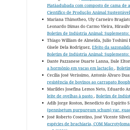
Piatàadubada com composto de cama de a
Científico de Produção Animal Sustentável
Mariana Thimotheo, Uly Carneiro Bragiato,
Leonardo Dimas do Carmo Vieira, Hirasil
Boletim de Indústria Animal: Suplemento:
Thiago William de Almeida, Julio Toshimi D
Gisele Dela Rodriguez,
Efeito da sazonali
Boletim de Indústria Animal: Suplemento:
Dante Pazzanese Duarte Lanna, Dale Elt
a hormônio em vacas em lactação
,
Boleti
Cecília José Veríssimo, Antonio Álvaro Dua
resistência de bovinos ao carrapato Boop
Marildes Josefina Lemos Neto, Eduardo A
leite de ovelhas à pasto
,
Boletim de Indúst
Adib Jorge Roston, Benedicto do Espírito
(pennisetum purpureum schum) var. guaç
José Roberto Cosentino, José Vicente Silve
espécies de brachiaria, COM Macrotyloma 