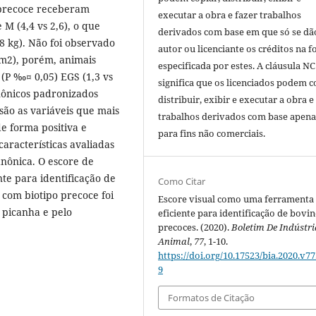
o precoce receberam
executar a obra e fazer trabalhos
 M (4,4 vs 2,6), o que
derivados com base em que só se dã
8 kg). Não foi observado
autor ou licenciante os créditos na 
cm2), porém, animais
especificada por estes. A cláusula NC
(P ‰¤ 0,05) EGS (1,3 vs
significa que os licenciados podem c
anônicos padronizados
distribuir, exibir e executar a obra e
são as variáveis que mais
trabalhos derivados com base apena
e forma positiva e
para fins não comerciais.
características avaliadas
anônica. O escore de
te para identificação de
Como Citar
 com biotipo precoce foi
Escore visual como uma ferramenta
 picanha e pelo
eficiente para identificação de bovi
precoces. (2020).
Boletim De Indústri
Animal
,
77
, 1-10.
https://doi.org/10.17523/bia.2020.v77
9
Formatos de Citação