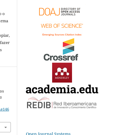
o o
forma
opiar,
 fazer
s
nos
a
.e146
Open Journal Systems