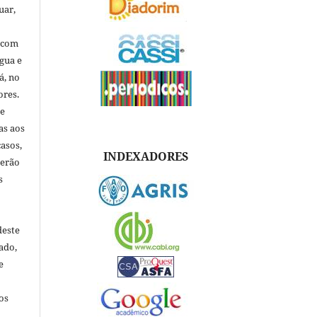
uar,
, com
ngua e
á, no
ores.
de
as aos
asos,
INDEXADORES
verão
s
deste
ado,
e
os