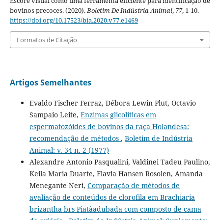
Escore visual como uma ferramenta eficiente para identificação de
bovinos precoces. (2020).
Boletim De Indústria Animal
,
77
, 1-10.
https://doi.org/10.17523/bia.2020.v77.e1469
Formatos de Citação
Artigos Semelhantes
Evaldo Fischer Ferraz, Débora Lewin Plut, Octavio
Sampaio Leite,
Enzimas glicolíticas em
espermatozóides de bovinos da raça Holandesa:
recomendação de métodos
,
Boletim de Indústria
Animal: v. 34 n. 2 (1977)
Alexandre Antonio Pasqualini, Valdinei Tadeu Paulino,
Keila Maria Duarte, Flavia Hansen Rosolen, Amanda
Menegante Neri,
Comparação de métodos de
avaliação de conteúdos de clorofila em Brachiaria
brizantha brs Piatàadubada com composto de cama