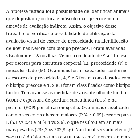
A hipótese testada foi a possibilidade de identificar animais
que depositam gordura e músculo mais precocemente
através de avaliação indireta. Assim, o objetivo desse
trabalho foi verificar a possibilidade da utilização da
avaliação visual de escore de precocidade na identificação
de novilhas Nelore com biotipo precoce. Foram avaliadas
visualmente, 18 novilhas Nelore com idade de 9 a 11 meses,
por escores para estrutura corporal (E), precocidade (P) e
musculosidade (M). Os animais foram separados conforme
os escores de precocidade, 4, 5 e 6 foram considerados com
o biotipo precoce e 1, 2 e 3 foram classificados como biotipo
tardio. Tomaram-se as medidas de área de olho de lombo
(AOL) e espessura de gordura subcutânea (EGS) e na
picanha (EGP) por ultrassonografia. Os animais classificados
como precoce receberam maiores (P ‰¤ 0,05) escores para
E (5,1 vs 2,4) e M (4,4 vs 2,6), o que resultou em animais
mais pesados (233,2 vs 202,8 kg). Não foi observado efeito (P
‰¥ 0,05) do biotipo para a AOL (36,5 cm2), porém, animais