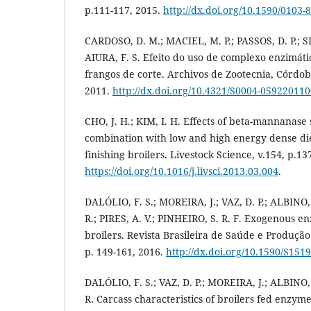
p.111-117, 2015.
http://dx.doi.org/10.1590/0103
CARDOSO, D. M.; MACIEL, M. P.; PASSOS, D. P.; SILV
AIURA, F. S. Efeito do uso de complexo enzimát
frangos de corte. Archivos de Zootecnia, Córdob
2011.
http://dx.doi.org/10.4321/S0004-05922011
CHO, J. H.; KIM, I. H. Effects of beta-mannanase
combination with low and high energy dense di
finishing broilers. Livestock Science, v.154, p.13
https://doi.org/10.1016/j.livsci.2013.03.004
.
DALÓLIO, F. S.; MOREIRA, J.; VAZ, D. P.; ALBINO,
R.; PIRES, A. V.; PINHEIRO, S. R. F. Exogenous en
broilers. Revista Brasileira de Saúde e Produção
p. 149-161, 2016.
http://dx.doi.org/10.1590/S15
DALÓLIO, F. S.; VAZ, D. P.; MOREIRA, J.; ALBINO,
R. Carcass characteristics of broilers fed enzy