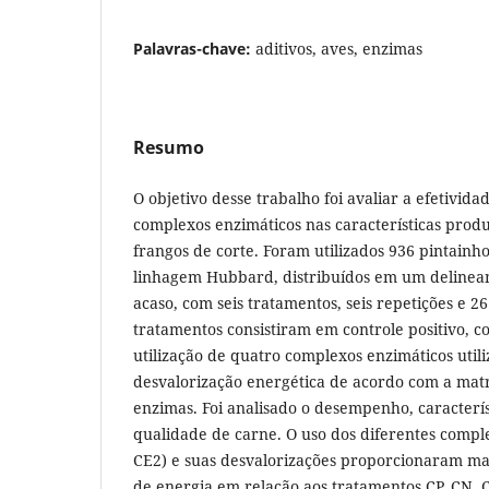
Palavras-chave:
aditivos, aves, enzimas
Resumo
O objetivo desse trabalho foi avaliar a efetivida
complexos enzimáticos nas características produ
frangos de corte. Foram utilizados 936 pintainh
linhagem Hubbard, distribuídos em um delinea
acaso, com seis tratamentos, seis repetições e 2
tratamentos consistiram em controle positivo, c
utilização de quatro complexos enzimáticos uti
desvalorização energética de acordo com a matr
enzimas. Foi analisado o desempenho, caracterís
qualidade de carne. O uso dos diferentes compl
CE2) e suas desvalorizações proporcionaram ma
de energia em relação aos tratamentos CP, CN, 