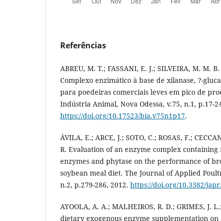
Referências
ABREU, M. T.; FASSANI, E. J.; SILVEIRA, M. M. B.
Complexo enzimático à base de xilanase, ?-gluca
para poedeiras comerciais leves em pico de pro
Indústria Animal, Nova Odessa, v.75, n.1, p.17-2
https://doi.org/10.17523/bia.v75n1p17
.
ÁVILA, E.; ARCE, J.; SOTO, C.; ROSAS, F.; CECC
R. Evaluation of an enzyme complex containing
enzymes and phytase on the performance of bro
soybean meal diet. The Journal of Applied Poult
n.2, p.279-286, 2012.
https://doi.org/10.3382/jap
AYOOLA, A. A.; MALHEIROS, R. D.; GRIMES, J. L.; 
dietary exogenous enzyme supplementation on 