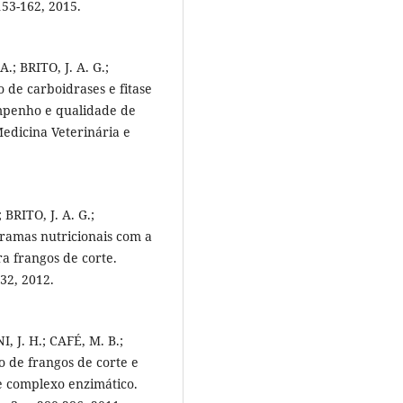
53-162, 2015.
.; BRITO, J. A. G.;
 de carboidrases e fitase
empenho e qualidade de
Medicina Veterinária e
 BRITO, J. A. G.;
gramas nutricionais com a
ra frangos de corte.
-32, 2012.
, J. H.; CAFÉ, M. B.;
 de frangos de corte e
 e complexo enzimático.