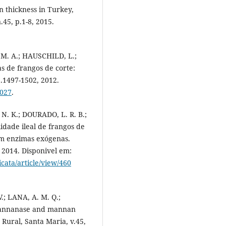
 thickness in Turkey,
.45, p.1-8, 2015.
M. A.; HAUSCHILD, L.;
 de frangos de corte:
.1497-1502, 2012.
0027
.
. K.; DOURADO, L. R. B.;
idade ileal de frangos de
om enzimas exógenas.
 2014. Disponivel em:
ata/article/view/460
V.; LANA, A. M. Q.;
mannanase and mannan
 Rural, Santa Maria, v.45,