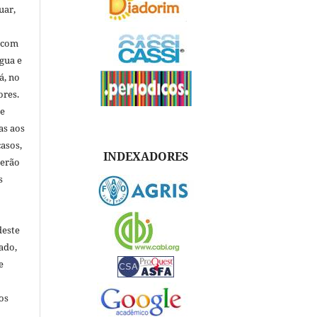
uar,
, com
ngua e
á, no
ores.
de
as aos
asos,
INDEXADORES
verão
s
deste
ado,
e
os