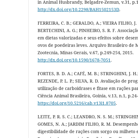
in Animal Husbrandy, Belgadre-Zemun, v.31, p.1
http://dx.doi.org/10.2298/BAH1502153D
.
FERREIRA, C. B.; GERALDO, A.; VIEIRA FILHO, J. A
BERTECHINI, A. G.; PINHEIRO, S. R. F. Associação
em dietas valorizadas e seus efeitos sobre des
ovos de poedeiras leves. Arquivo Brasileiro de 
Zootecnia, Minas Gerais, v.67, p.249-254, 2015.
http://dx.doi.org/10.1590/1678-7051
.
FORTES, B. D. A.; CAFÉ, M. B.; STRINGHINI, J. H.;
REZENDE, P. L. P.; SILVA, R. D. Avaliação de pro
utilização de carboidrases e fitase em rações pa
Ciência Animal Brasileira, Goinia, v.13, n.1, p.24
https://doi.org/10.5216/cab.v13i1.8705
.
LEITE, P. R. S. C.; LEANDRO, N. S. M.; STRINGHINI
GOMES, N. A.; JARDIM FILHO, R. M. Desempenho
digestibilidade de rações com sorgo ou milheto