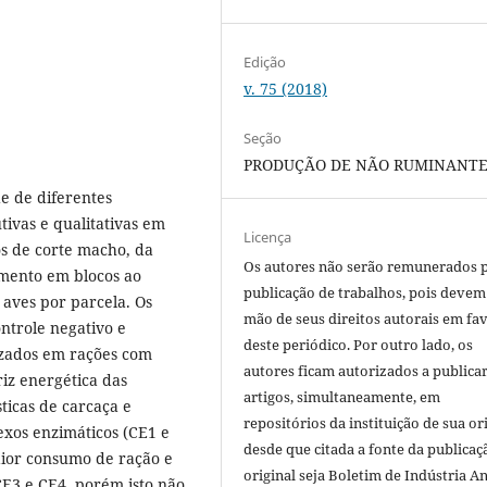
Edição
v. 75 (2018)
Seção
PRODUÇÃO DE NÃO RUMINANT
de de diferentes
tivas e qualitativas em
Licença
os de corte macho, da
Os autores não serão remunerados 
mento em blocos ao
publicação de trabalhos, pois devem
6 aves por parcela. Os
mão de seus direitos autorais em fa
ontrole negativo e
deste periódico. Por outro lado, os
lizados em rações com
autores ficam autorizados a publicar
iz energética das
artigos, simultaneamente, em
ticas de carcaça e
repositórios da instituição de sua or
exos enzimáticos (CE1 e
desde que citada a fonte da publicaç
ior consumo de ração e
original seja Boletim de Indústria A
CE3 e CE4, porém isto não