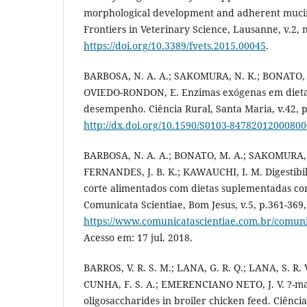
morphological development and adherent mucin
Frontiers in Veterinary Science, Lausanne, v.2, n
https://doi.org/10.3389/fvets.2015.00045
.
BARBOSA, N. A. A.; SAKOMURA, N. K.; BONATO, 
OVIEDO-RONDON, E. Enzimas exógenas em dietas
desempenho. Ciência Rural, Santa Maria, v.42, p
http://dx.doi.org/10.1590/S0103-8478201200080
BARBOSA, N. A. A.; BONATO, M. A.; SAKOMURA, N
FERNANDES, J. B. K.; KAWAUCHI, I. M. Digestibil
corte alimentados com dietas suplementadas c
Comunicata Scientiae, Bom Jesus, v.5, p.361-369,
https://www.comunicatascientiae.com.br/comunic
Acesso em: 17 jul. 2018.
BARROS, V. R. S. M.; LANA, G. R. Q.; LANA, S. R. 
CUNHA, F. S. A.; EMERENCIANO NETO, J. V. ?-
oligosaccharides in broiler chicken feed. Ciência