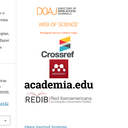
o o
forma
opiar,
 fazer
s
ivas
m
2018).
.e142
Open Journal Systems