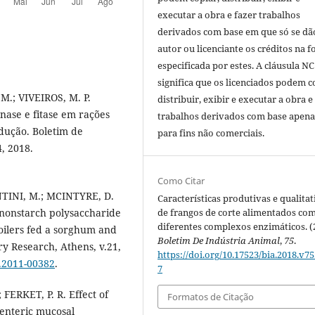
executar a obra e fazer trabalhos
derivados com base em que só se dã
autor ou licenciante os créditos na 
especificada por estes. A cláusula NC
significa que os licenciados podem c
 M.; VIVEIROS, M. P.
distribuir, exibir e executar a obra e
nase e fitase em rações
trabalhos derivados com base apena
dução. Boletim de
para fins não comerciais.
4, 2018.
Como Citar
ANTINI, M.; MCINTYRE, D.
Características produtivas e qualitat
de frangos de corte alimentados co
 nonstarch polysaccharide
diferentes complexos enzimáticos. (
ilers fed a sorghum and
Boletim De Indústria Animal
,
75
.
ry Research, Athens, v.21,
https://doi.org/10.17523/bia.2018.v75
r.2011-00382
.
7
FERKET, P. R. Effect of
Formatos de Citação
enteric mucosal