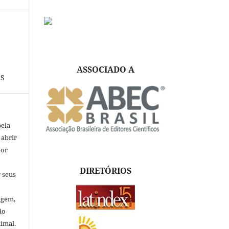
ASSOCIADO A
ES
pela
 abrir
vor
DIRETÓRIOS
 seus
igem,
ão
nimal.