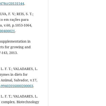
-8478cr20131544
.
A, F. V.; REIS, S. T.;
ico em rações para
a, v.60, p.1053-1064,
000400021
.
 supplementation in
ets for growing and
7-143, 2013.
 L. F. T.; VALADARES, L.
zymes in diets for
 Animal, Salvador, v.17,
19-99402016000200003
.
 L. F. T.; VALADARES, L.
me complex. Biotechnology