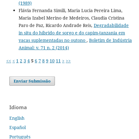
(1989)
Flávia Fernanda Simili, Maria Lucia Pereira Lima,
Maria Izabel Merino de Medeiros, Claudia Cristina
Paro de Paz, Ricardo Andrade Reis,
Degradabilidade
in situ do híbrido de sorgo e do capim-tanzania em
vacas suplementadas no outono
,
Boletim de Indústria
Animal: v. 71 n. 2 (2014)
<<
<
1
2
3
4
5
6
7
8
9
10
11
>
>>
Enviar Submissão
Idioma
English
Español
Português