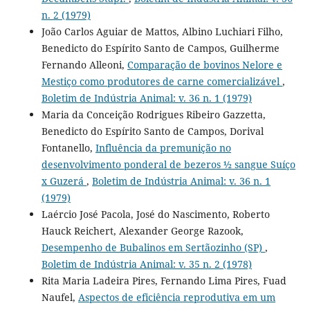
n. 2 (1979)
João Carlos Aguiar de Mattos, Albino Luchiari Filho,
Benedicto do Espírito Santo de Campos, Guilherme
Fernando Alleoni,
Comparação de bovinos Nelore e
Mestiço como produtores de carne comercializável
,
Boletim de Indústria Animal: v. 36 n. 1 (1979)
Maria da Conceição Rodrigues Ribeiro Gazzetta,
Benedicto do Espírito Santo de Campos, Dorival
Fontanello,
Influência da premunição no
desenvolvimento ponderal de bezeros ½ sangue Suíço
x Guzerá
,
Boletim de Indústria Animal: v. 36 n. 1
(1979)
Laércio José Pacola, José do Nascimento, Roberto
Hauck Reichert, Alexander George Razook,
Desempenho de Bubalinos em Sertãozinho (SP)
,
Boletim de Indústria Animal: v. 35 n. 2 (1978)
Rita Maria Ladeira Pires, Fernando Lima Pires, Fuad
Naufel,
Aspectos de eficiência reprodutiva em um