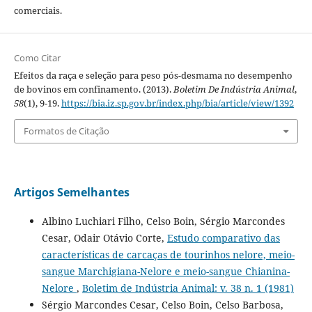
comerciais.
Como Citar
Efeitos da raça e seleção para peso pós-desmama no desempenho
de bovinos em confinamento. (2013).
Boletim De Indústria Animal
,
58
(1), 9-19.
https://bia.iz.sp.gov.br/index.php/bia/article/view/1392
Formatos de Citação
Artigos Semelhantes
Albino Luchiari Filho, Celso Boin, Sérgio Marcondes
Cesar, Odair Otávio Corte,
Estudo comparativo das
características de carcaças de tourinhos nelore, meio-
sangue Marchigiana-Nelore e meio-sangue Chianina-
Nelore
,
Boletim de Indústria Animal: v. 38 n. 1 (1981)
Sérgio Marcondes Cesar, Celso Boin, Celso Barbosa,