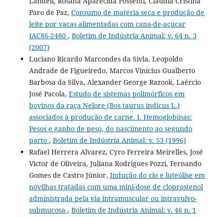
Landell, Rosana Aparecida Possenti, Cláudia Cristina
Paro de Paz,
Consumo de matéria seca e produção de
leite por vacas alimentadas com cana-de-açúcar
IAC86-2480
,
Boletim de Indústria Animal: v. 64 n. 3
(2007)
Luciano Ricardo Marcondes da Sivla, Leopoldo
Andrade de Figueiredo, Marcos Vinícius Gualberto
Barbosa da Silva, Alexander George Razook, Laércio
José Pacola,
Estudo de sistemas polimórficos em
bovinos da raça Nelore (Bos taurus indicus L.)
associados à produção de carne. I. Hemoglobinas:
Pesos e ganho de peso, do nascimento ao segundo
parto
,
Boletim de Indústria Animal: v. 53 (1996)
Rafael Herrera Alvarez, Cyro Ferreira Meirelles, José
Victor de Oliveira, Juliana Rodrigues Pozzi, Fernando
Gomes de Castro Júnior,
Indução do cio e luteólise em
novilhas tratadas com uma mini-dose de cloprostenol
administrada pela via intramuscular ou intravulvo-
submucosa
,
Boletim de Indústria Animal: v. 46 n. 1