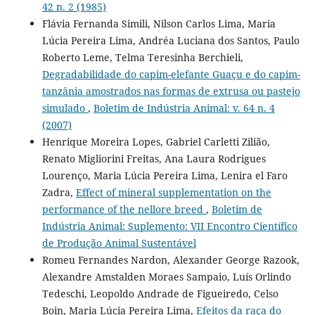
42 n. 2 (1985)
Flávia Fernanda Simili, Nilson Carlos Lima, Maria
Lúcia Pereira Lima, Andréa Luciana dos Santos, Paulo
Roberto Leme, Telma Teresinha Berchieli,
Degradabilidade do capim-elefante Guaçu e do capim-
tanzânia amostrados nas formas de extrusa ou pastejo
simulado
,
Boletim de Indústria Animal: v. 64 n. 4
(2007)
Henrique Moreira Lopes, Gabriel Carletti Zilião,
Renato Migliorini Freitas, Ana Laura Rodrigues
Lourenço, Maria Lúcia Pereira Lima, Lenira el Faro
Zadra,
Effect of mineral supplementation on the
performance of the nellore breed
,
Boletim de
Indústria Animal: Suplemento: VII Encontro Científico
de Produção Animal Sustentável
Romeu Fernandes Nardon, Alexander George Razook,
Alexandre Amstalden Moraes Sampaio, Luís Orlindo
Tedeschi, Leopoldo Andrade de Figueiredo, Celso
Boin, Maria Lúcia Pereira Lima,
Efeitos da raça do