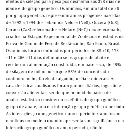
efeitos da seleção para peso pós-desmama aos 378 dias de
idade e do grupo genético. Os animais, em um total de 36
por grupo genético, representaram as progênies nascidas
de 1992 a 1994 dos rebanhos Nelore (NeS), Guzerá (GuS),
Caracu (CaS) selecionados e Nelore (NeC) não selecionado,
criados na Estação Experimental de Zootecnia e testados na
Prova de Ganho de Peso de Sertãozinho, São Paulo, Brasil.
Os animais foram confinados por períodos de 88 ±10, 173
±11 e 266 ±11 dias definindo-se os grupos de abate e
receberam alimentação constituída, em base seca, de 45%
de silagem de milho ou sorgo e 55% de concentrado
contendo milho, farelo de algodão, uréia e minerais. As
características analisadas foram ganhos diários, ingestão e
conversão alimentar, sendo que no modelo básico de
análise estatística considerou os efeitos do grupo genético,
grupo de abate, ano e a interação grupo genético x período.
As interações grupo genético x ano e período x ano foram
mantidas no modelo quando apresentaram significância e a
interação grupo genético x ano x período, não foi