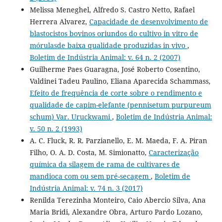
Melissa Meneghel, Alfredo S. Castro Netto, Rafael
Herrera Alvarez,
Capacidade de desenvolvimento de
blastocistos bovinos oriundos do cultivo in vitro de
mórulasde baixa qualidade produzidas in vivo
,
Boletim de Indústria Animal: v. 64 n. 2 (2007)
Guilherme Paes Guaragna, José Roberto Cosentino,
Valdinei Tadeu Paulino, Eliana Aparecida Schammass,
Efeito de frequência de corte sobre o rendimento e
qualidade de capim-elefante (pennisetum purpureum
schum) Var. Uruckwami
,
Boletim de Indústria Animal:
v. 50 n. 2 (1993)
A. C. Fluck, R. R. Parzianello, E. M. Maeda, F. A. Piran
Filho, O. A. D. Costa, M. Simionatto,
Caracterização
química da silagem de rama de cultivares de
mandioca com ou sem pré-secagem
,
Boletim de
Indústria Animal: v. 74 n. 3 (2017)
Renilda Terezinha Monteiro, Caio Abercio Silva, Ana
Maria Bridi, Alexandre Obra, Arturo Pardo Lozano,