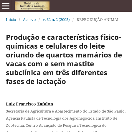
Início
/
Acervo
/
v. 62 n. 2 (2005)
/
REPRODUÇÃO ANIMAL
Produção e características físico-
químicas e celulares do leite
oriundo de quartos mamários de
vacas com e sem mastite
subclínica em três diferentes
fases de lactação
Luiz Francisco Zafalon
Secretaria de Agricultura e Abastecimento do Estado de São Paulo,
Agência Paulista de Tecnologia dos Agronegócios, Instituto de
Zootecnia, Centro Avançado de Pesquisa Tecnológica do