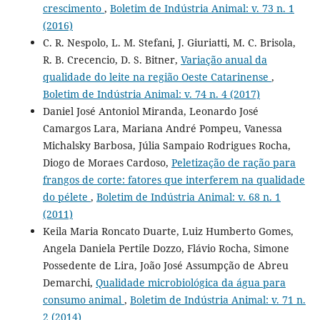
crescimento
,
Boletim de Indústria Animal: v. 73 n. 1
(2016)
C. R. Nespolo, L. M. Stefani, J. Giuriatti, M. C. Brisola,
R. B. Crecencio, D. S. Bitner,
Variação anual da
qualidade do leite na região Oeste Catarinense
,
Boletim de Indústria Animal: v. 74 n. 4 (2017)
Daniel José Antoniol Miranda, Leonardo José
Camargos Lara, Mariana André Pompeu, Vanessa
Michalsky Barbosa, Júlia Sampaio Rodrigues Rocha,
Diogo de Moraes Cardoso,
Peletização de ração para
frangos de corte: fatores que interferem na qualidade
do pélete
,
Boletim de Indústria Animal: v. 68 n. 1
(2011)
Keila Maria Roncato Duarte, Luiz Humberto Gomes,
Angela Daniela Pertile Dozzo, Flávio Rocha, Simone
Possedente de Lira, João José Assumpção de Abreu
Demarchi,
Qualidade microbiológica da água para
consumo animal
,
Boletim de Indústria Animal: v. 71 n.
2 (2014)