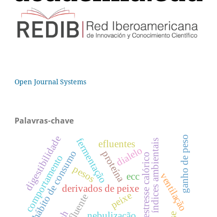
Open Journal Systems
Palavras-chave
ganho de peso
digestibilidade
fermentação
índices ambientais
efluentes
dialelo
hábito de consumo
proteína
estresse calórico
comportamento
pesos
ventilação
ecc
derivados de peixe
peixe
efluente
ph
nebulização