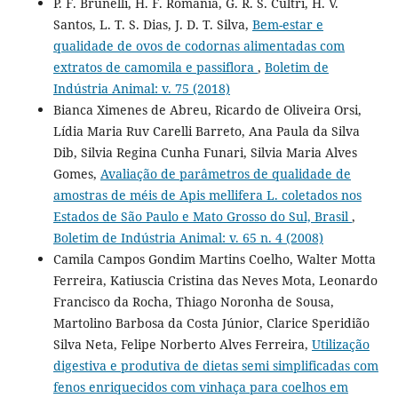
P. F. Brunelli, H. F. Romania, G. R. S. Cultri, H. V.
Santos, L. T. S. Dias, J. D. T. Silva,
Bem-estar e
qualidade de ovos de codornas alimentadas com
extratos de camomila e passiflora
,
Boletim de
Indústria Animal: v. 75 (2018)
Bianca Ximenes de Abreu, Ricardo de Oliveira Orsi,
Lídia Maria Ruv Carelli Barreto, Ana Paula da Silva
Dib, Silvia Regina Cunha Funari, Silvia Maria Alves
Gomes,
Avaliação de parâmetros de qualidade de
amostras de méis de Apis mellifera L. coletados nos
Estados de São Paulo e Mato Grosso do Sul, Brasil
,
Boletim de Indústria Animal: v. 65 n. 4 (2008)
Camila Campos Gondim Martins Coelho, Walter Motta
Ferreira, Katiuscia Cristina das Neves Mota, Leonardo
Francisco da Rocha, Thiago Noronha de Sousa,
Martolino Barbosa da Costa Júnior, Clarice Speridião
Silva Neta, Felipe Norberto Alves Ferreira,
Utilização
digestiva e produtiva de dietas semi simplificadas com
fenos enriquecidos com vinhaça para coelhos em