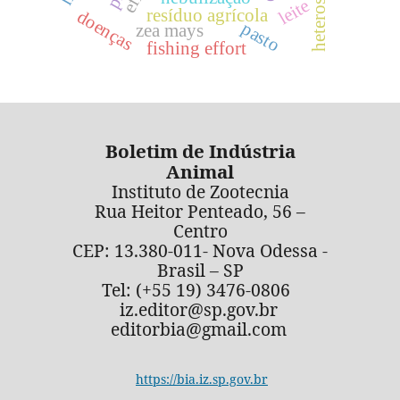
heterose
leite
resíduo agrícola
doenças
pasto
zea mays
fishing effort
Boletim de Indústria
Animal
Instituto de Zootecnia
Rua Heitor Penteado, 56 –
Centro
CEP: 13.380-011- Nova Odessa -
Brasil – SP
Tel: (+55 19) 3476-0806
iz.editor@sp.gov.br
editorbia@gmail.com
https://bia.iz.sp.gov.br