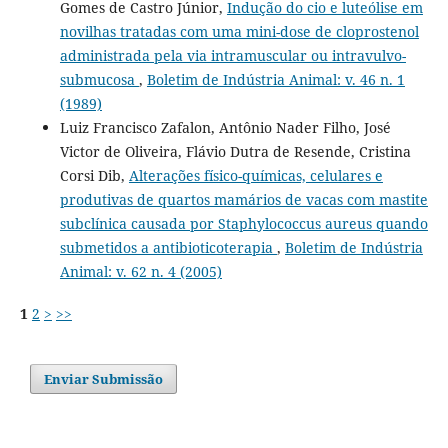
Gomes de Castro Júnior,
Indução do cio e luteólise em
novilhas tratadas com uma mini-dose de cloprostenol
administrada pela via intramuscular ou intravulvo-
submucosa
,
Boletim de Indústria Animal: v. 46 n. 1
(1989)
Luiz Francisco Zafalon, Antônio Nader Filho, José
Victor de Oliveira, Flávio Dutra de Resende, Cristina
Corsi Dib,
Alterações físico-químicas, celulares e
produtivas de quartos mamários de vacas com mastite
subclínica causada por Staphylococcus aureus quando
submetidos a antibioticoterapia
,
Boletim de Indústria
Animal: v. 62 n. 4 (2005)
1
2
>
>>
Enviar Submissão