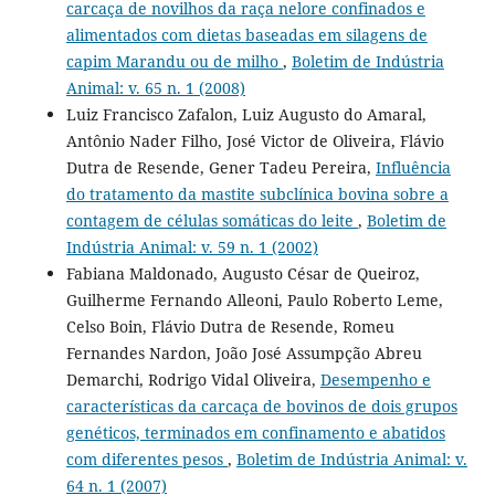
carcaça de novilhos da raça nelore confinados e
alimentados com dietas baseadas em silagens de
capim Marandu ou de milho
,
Boletim de Indústria
Animal: v. 65 n. 1 (2008)
Luiz Francisco Zafalon, Luiz Augusto do Amaral,
Antônio Nader Filho, José Victor de Oliveira, Flávio
Dutra de Resende, Gener Tadeu Pereira,
Influência
do tratamento da mastite subclínica bovina sobre a
contagem de células somáticas do leite
,
Boletim de
Indústria Animal: v. 59 n. 1 (2002)
Fabiana Maldonado, Augusto César de Queiroz,
Guilherme Fernando Alleoni, Paulo Roberto Leme,
Celso Boin, Flávio Dutra de Resende, Romeu
Fernandes Nardon, João José Assumpção Abreu
Demarchi, Rodrigo Vidal Oliveira,
Desempenho e
características da carcaça de bovinos de dois grupos
genéticos, terminados em confinamento e abatidos
com diferentes pesos
,
Boletim de Indústria Animal: v.
64 n. 1 (2007)