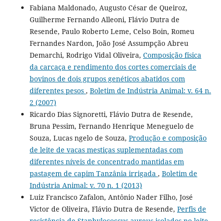
Fabiana Maldonado, Augusto César de Queiroz,
Guilherme Fernando Alleoni, Flávio Dutra de
Resende, Paulo Roberto Leme, Celso Boin, Romeu
Fernandes Nardon, João José Assumpção Abreu
Demarchi, Rodrigo Vidal Oliveira,
Composição física
da carcaça e rendimento dos cortes comerciais de
bovinos de dois grupos genéticos abatidos com
diferentes pesos
,
Boletim de Indústria Animal: v. 64 n.
2 (2007)
Ricardo Dias Signoretti, Flávio Dutra de Resende,
Bruna Pessim, Fernando Henrique Meneguelo de
Souza, Lucas ngelo de Souza,
Produção e composição
de leite de vacas mestiças suplementadas com
diferentes níveis de concentrado mantidas em
pastagem de capim Tanzânia irrigada
,
Boletim de
Indústria Animal: v. 70 n. 1 (2013)
Luiz Francisco Zafalon, Antônio Nader Filho, José
Victor de Oliveira, Flávio Dutra de Resende,
Perfis de
resistência de Staphylococcus aureus isolados no leite