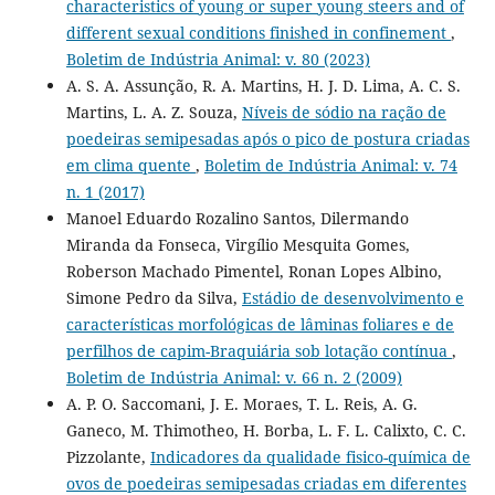
characteristics of young or super young steers and of
different sexual conditions finished in confinement
,
Boletim de Indústria Animal: v. 80 (2023)
A. S. A. Assunção, R. A. Martins, H. J. D. Lima, A. C. S.
Martins, L. A. Z. Souza,
Níveis de sódio na ração de
poedeiras semipesadas após o pico de postura criadas
em clima quente
,
Boletim de Indústria Animal: v. 74
n. 1 (2017)
Manoel Eduardo Rozalino Santos, Dilermando
Miranda da Fonseca, Virgílio Mesquita Gomes,
Roberson Machado Pimentel, Ronan Lopes Albino,
Simone Pedro da Silva,
Estádio de desenvolvimento e
características morfológicas de lâminas foliares e de
perfilhos de capim-Braquiária sob lotação contínua
,
Boletim de Indústria Animal: v. 66 n. 2 (2009)
A. P. O. Saccomani, J. E. Moraes, T. L. Reis, A. G.
Ganeco, M. Thimotheo, H. Borba, L. F. L. Calixto, C. C.
Pizzolante,
Indicadores da qualidade fisico-química de
ovos de poedeiras semipesadas criadas em diferentes