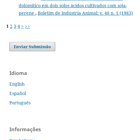
dolomítico em dois solos ácidos cultivados com soja-
perene
,
Boletim de Indústria Animal: v. 40 n. 1 (1983)
1
2
3
4
>
>>
Enviar Submissão
Idioma
English
Español
Português
Informações