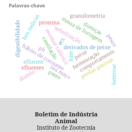
Palavras-chave
granulometria
bos indicus
massa de forragem
proteína
digestibilidade
doenças
nebulização
estresse calórico
pesos
ventilação
ecc
hábito de consumo
derivados de peixe
ph
comportamento
peixe
fermentação
leite
perdas gasosas
efluente
zea mays
heterose
efluentes
dialelo
pasto
Boletim de Indústria
Animal
Instituto de Zootecnia