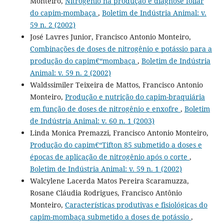
Monteiro,
Nitrogênio na produção e diagnose foliar
do capim-mombaça
,
Boletim de Indústria Animal: v.
59 n. 2 (2002)
José Lavres Junior, Francisco Antonio Monteiro,
Combinações de doses de nitrogênio e potássio para a
produção do capim€“mombaça
,
Boletim de Indústria
Animal: v. 59 n. 2 (2002)
Waldssimiler Teixeira de Mattos, Francisco Antonio
Monteiro,
Produção e nutrição do capim-braquiária
em função de doses de nitrogênio e enxofre
,
Boletim
de Indústria Animal: v. 60 n. 1 (2003)
Linda Monica Premazzi, Francisco Antonio Monteiro,
Produção do capim€“Tifton 85 submetido a doses e
épocas de aplicação de nitrogênio após o corte
,
Boletim de Indústria Animal: v. 59 n. 1 (2002)
Walcylene Lacerda Matos Pereira Scaramuzza,
Rosane Cláudia Rodrigues, Francisco Antônio
Monteiro,
Características produtivas e fisiológicas do
capim-mombaça submetido a doses de potássio
,