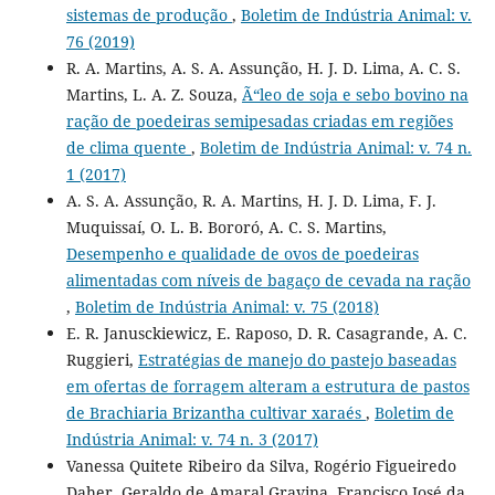
sistemas de produção
,
Boletim de Indústria Animal: v.
76 (2019)
R. A. Martins, A. S. A. Assunção, H. J. D. Lima, A. C. S.
Martins, L. A. Z. Souza,
Ã“leo de soja e sebo bovino na
ração de poedeiras semipesadas criadas em regiões
de clima quente
,
Boletim de Indústria Animal: v. 74 n.
1 (2017)
A. S. A. Assunção, R. A. Martins, H. J. D. Lima, F. J.
Muquissaí, O. L. B. Bororó, A. C. S. Martins,
Desempenho e qualidade de ovos de poedeiras
alimentadas com níveis de bagaço de cevada na ração
,
Boletim de Indústria Animal: v. 75 (2018)
E. R. Janusckiewicz, E. Raposo, D. R. Casagrande, A. C.
Ruggieri,
Estratégias de manejo do pastejo baseadas
em ofertas de forragem alteram a estrutura de pastos
de Brachiaria Brizantha cultivar xaraés
,
Boletim de
Indústria Animal: v. 74 n. 3 (2017)
Vanessa Quitete Ribeiro da Silva, Rogério Figueiredo
Daher, Geraldo de Amaral Gravina, Francisco José da