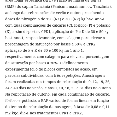
área foliar específica (AFE) e razão de massa de folhas
(RMF) do capim-Tanzânia (Panicum maximum cv. Tanzânia),
ao longo das rebrotações de verão e outono, recebendo
doses de nitrogênio de 150 (N1) e 300 (N2) kg ha-1 ano-1
com duas combinações de calcário (C), fósforo (P) e potássio
(K), assim dispostas: CPK1, aplicação de P e K de 30 e 50 kg
ha-1 ano-1, respectivamente, com calagem para elevar a
porcentagem de saturação por bases a 50% e CPK2,
aplicação de P e K de 60 e 100 kg ha-1 ano-1,
respectivamente, com calagem para elevar a porcentagem
de saturação por bases a 70%. O delineamento
experimental foi o de blocos completos ao acaso, em
parcelas subdivididas, com três repetições. Amostragens
foram realizadas nos tempos de rebrotação de 0, 12, 19, 26,
34 e 40 dias no verão, e aos 0, 10, 18, 25 e 31 dias no outono.
Na rebrotação de outono, em cada combinação de calcário,
fósforo e potássio, a RAF variou de forma linear em função
do tempo de rebrotação da pastagem, à taxa de 0,08 e 0,11
m2 kg-1 dia-1 nos tratamentos CPK1 e CPK2,