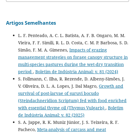
Artigos Semelhantes
L. F. Penteado, A. C. L. Batista, A. F. B. Ongaro, M. M.
Vieira, F. F. Simili, R. L. D. Costa, C. M. P. Barbosa, S. D.
Simão, F. M. A. Gimenes,
Impacts of grazing
management strategies on forage canopy structure in
multi-species pastures during the wet-dry transition
period
,
Boletim de Indústria Animal: v. 81 (2024)
S. Follmann, C. Ilha, R. Rezende, D. Albeny-Simões, J.
V. Oliveira, D. L. A. Lopes, J. Dal Magro,
Growth and
survival of post-larvae of suruvi bocudo
(Steindachneridion Scriptum) fed with food enriched
with essential thyme oil (Thymus Vulgaris)
,
Boletim
de Indústria Animal: v. 82 (2025)
S. A. Jappe, R. K. Muniz Júnior, J. S. Teixeira, R. F.
Pacheco,
Meta-analysis of carcass and meat