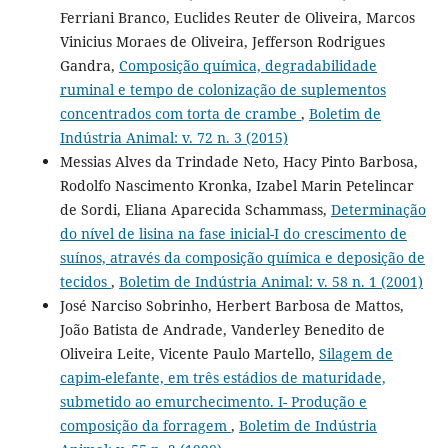
Ferriani Branco, Euclides Reuter de Oliveira, Marcos
Vinicius Moraes de Oliveira, Jefferson Rodrigues
Gandra,
Composição química, degradabilidade
ruminal e tempo de colonização de suplementos
concentrados com torta de crambe
,
Boletim de
Indústria Animal: v. 72 n. 3 (2015)
Messias Alves da Trindade Neto, Hacy Pinto Barbosa,
Rodolfo Nascimento Kronka, Izabel Marin Petelincar
de Sordi, Eliana Aparecida Schammass,
Determinação
do nível de lisina na fase inicial-I do crescimento de
suínos, através da composição química e deposição de
tecidos
,
Boletim de Indústria Animal: v. 58 n. 1 (2001)
José Narciso Sobrinho, Herbert Barbosa de Mattos,
João Batista de Andrade, Vanderley Benedito de
Oliveira Leite, Vicente Paulo Martello,
Silagem de
capim-elefante, em três estádios de maturidade,
submetido ao emurchecimento. I- Produção e
composição da forragem
,
Boletim de Indústria