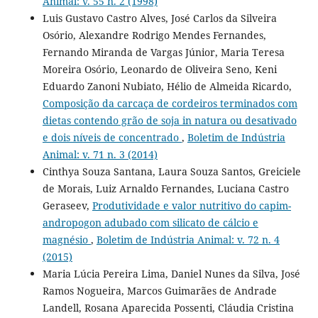
Animal: v. 55 n. 2 (1998)
Luis Gustavo Castro Alves, José Carlos da Silveira
Osório, Alexandre Rodrigo Mendes Fernandes,
Fernando Miranda de Vargas Júnior, Maria Teresa
Moreira Osório, Leonardo de Oliveira Seno, Keni
Eduardo Zanoni Nubiato, Hélio de Almeida Ricardo,
Composição da carcaça de cordeiros terminados com
dietas contendo grão de soja in natura ou desativado
e dois níveis de concentrado
,
Boletim de Indústria
Animal: v. 71 n. 3 (2014)
Cinthya Souza Santana, Laura Souza Santos, Greiciele
de Morais, Luiz Arnaldo Fernandes, Luciana Castro
Geraseev,
Produtividade e valor nutritivo do capim-
andropogon adubado com silicato de cálcio e
magnésio
,
Boletim de Indústria Animal: v. 72 n. 4
(2015)
Maria Lúcia Pereira Lima, Daniel Nunes da Silva, José
Ramos Nogueira, Marcos Guimarães de Andrade
Landell, Rosana Aparecida Possenti, Cláudia Cristina