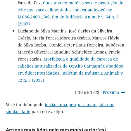
Paro de Paz,
Consumo de matéria seca e produção de
leite por vacas alimentadas com cana-de-açúcar
IAC86-2480
,
Boletim de Indústria Animal: v. 64 n. 3
(2007)
Luciane da Silva Martins, José Carlos da Silveira
Osório, Maria Teresa Moreira Osório, Marcos Flávio
da Silva Borba, Otoniel Geter Lauz Ferreira, Robérson
Macedo Oliveira, Jaqueline Schneider Lemes, Pmela
Peres Farias,
Morfologia e qualidade da carcaça de
cabritos naturalizados do €œAlto Camaquã€ abatidos
em diferentes idades
,
Boletim de Indústria Animal: v.
72 n. 3 (2015)
1-10 de 1372
Próximo
Você também pode
iniciar uma pesquisa avançada por
similaridade
para este artigo.
Artigos mais lidos pelo mesmo(s) autor(es)