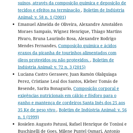
suínos, através da composição química e deposição de
tecidos e efeitos na terminação
,
Boletim de Indústria
Animal: v. 58 n. 1 (2001)
Emanuel Almeida de Oliveira, Alexandre Amstalden
Moraes Sampaio, Wignez Henrique, Thiago Martins
Pivaro, Bruna Laurindo Rosa, Alexandre Rodrigo
Mendes Fernandes,
Composição química e ácidos
graxos da picanha de tourinhos alimentados com
óleos protegidos ou não protegidos.
,
Boletim de
Indústria Animal: v. 72 n. 3 (2015)
Luciana Castro Geraseev, Juan Ramón Olalquiaga
Perez, Cristiane Leal dos Santos, Kleber Tomás de
Resende, Sarita Bonagurio,
Composição corporal e
exigências nutricionais em cálcio e fósforo para o
ganho e mantença de cordeiros Santa Inês dos 25 aos
35 Kg de peso vivo
,
Boletim de Indústria Animal: v. 56
n. 1 (1999)
Rosielen Augusto Patussi, Rafael Henrique de Tonissi e
Buschinelli de Goes, Milene Puntel Osmari, Antonio