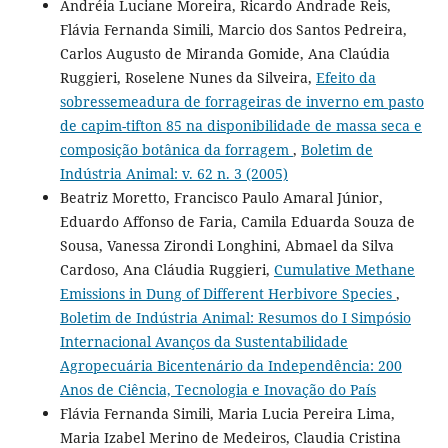
Andréia Luciane Moreira, Ricardo Andrade Reis,
Flávia Fernanda Simili, Marcio dos Santos Pedreira,
Carlos Augusto de Miranda Gomide, Ana Claúdia
Ruggieri, Roselene Nunes da Silveira,
Efeito da
sobressemeadura de forrageiras de inverno em pasto
de capim-tifton 85 na disponibilidade de massa seca e
composição botânica da forragem
,
Boletim de
Indústria Animal: v. 62 n. 3 (2005)
Beatriz Moretto, Francisco Paulo Amaral Júnior,
Eduardo Affonso de Faria, Camila Eduarda Souza de
Sousa, Vanessa Zirondi Longhini, Abmael da Silva
Cardoso, Ana Cláudia Ruggieri,
Cumulative Methane
Emissions in Dung of Different Herbivore Species
,
Boletim de Indústria Animal: Resumos do I Simpósio
Internacional Avanços da Sustentabilidade
Agropecuária Bicentenário da Independência: 200
Anos de Ciência, Tecnologia e Inovação do País
Flávia Fernanda Simili, Maria Lucia Pereira Lima,
Maria Izabel Merino de Medeiros, Claudia Cristina