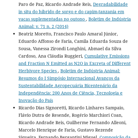
Paro de Paz, Ricardo Andrade Reis,
Degradabilidade
in situ do híbrido de sorgo e do capim-tanzania em
vacas suplementadas no outono
,
Boletim de Indústria
Animal: v. 71 n. 2 (2014)
Beatriz Moretto, Francisco Paulo Amaral Júnior,
Eduardo Affonso de Faria, Camila Eduarda Souza de
Sousa, Vanessa Zirondi Longhini, Abmael da Silva
Cardoso, Ana Cláudia Ruggieri,
Cumulative Emissions
and Fraction N Emitted as N2O in Excreta of Different
Herbivore Species
,
Boletim de Indústria Animal:
Resumos do I Simpósio Internacional Avanços da
Sustentabilidade Agropecuária Bicentenário da
Independência: 200 Anos de Ciência, Tecnologia e
Inovação do País
Ricardo Dias Signoretti, Ricardo Linhares Sampaio,
Flávio Dutra de Resende, Rogério Marchiori Coan,
Ricardo Andrade Reis, Guilherme Fernando Alleoni,
Marcelo Henrique de Faria, Gustavo Rezende
Siqueira, Fernando Bergantini Miguel,
Composição da