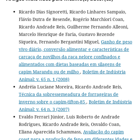
Ricardo Dias Signoretti, Ricardo Linhares Sampaio,
Flávio Dutra de Resende, Rogério Marchiori Coan,
Ricardo Andrade Reis, Guilherme Fernando Alleoni,
Marcelo Henrique de Faria, Gustavo Rezende
Siqueira, Fernando Bergantini Miguel,
Ganho de peso
vivo diário, conversão alimentar e características de
carcaça de novilhos da raça nelore confinados e
alimentados com dietas baseadas em silagens de
capim Marandu ou de milho
,
Boletim de Indústria
Animal: v. 65 n. 1 (2008)
Andréia Luciane Moreira, Ricardo Andrade Reis,
Técnica da sobressemeadura de forrageiras de
inverno sobre o capim-tifton-85
,
Boletim de Indústria
Animal: v. 64 n. 3 (2007)
Evaldo Ferrari Júnior, Luis Roberto de Andrade
Rodrigues, Ricardo Andrade Reis, Osvaldo Coan,
Eliana Aparecida Schammass,
Avaliação do capim
coast para a produção de feno em diferentes idades e