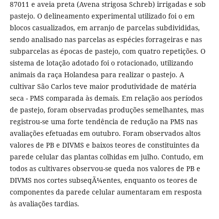
87011 e aveia preta (Avena strigosa Schreb) irrigadas e sob
pastejo. O delineamento experimental utilizado foi o em
blocos casualizados, em arranjo de parcelas subdivididas,
sendo analisado nas parcelas as espécies forrageiras e nas
subparcelas as épocas de pastejo, com quatro repetições. O
sistema de lotação adotado foi o rotacionado, utilizando
animais da raça Holandesa para realizar o pastejo. A
cultivar São Carlos teve maior produtividade de matéria
seca - PMS comparada às demais. Em relação aos períodos
de pastejo, foram observadas produções semelhantes, mas
registrou-se uma forte tendência de redução na PMS nas
avaliações efetuadas em outubro. Foram observados altos
valores de PB e DIVMS e baixos teores de constituintes da
parede celular das plantas colhidas em julho. Contudo, em
todos as cultivares observou-se queda nos valores de PB e
DIVMS nos cortes subseqÃ¼entes, enquanto os teores de
componentes da parede celular aumentaram em resposta
às avaliações tardias.