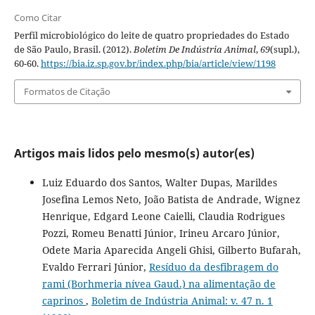
Como Citar
Perfil microbiológico do leite de quatro propriedades do Estado
de São Paulo, Brasil. (2012).
Boletim De Indústria Animal
,
69
(supl.),
60-60.
https://bia.iz.sp.gov.br/index.php/bia/article/view/1198
Formatos de Citação
Artigos mais lidos pelo mesmo(s) autor(es)
Luiz Eduardo dos Santos, Walter Dupas, Marildes
Josefina Lemos Neto, João Batista de Andrade, Wignez
Henrique, Edgard Leone Caielli, Claudia Rodrigues
Pozzi, Romeu Benatti Júnior, Irineu Arcaro Júnior,
Odete Maria Aparecida Angeli Ghisi, Gilberto Bufarah,
Evaldo Ferrari Júnior,
Resíduo da desfibragem do
rami (Borhmeria nívea Gaud.) na alimentação de
caprinos
,
Boletim de Indústria Animal: v. 47 n. 1