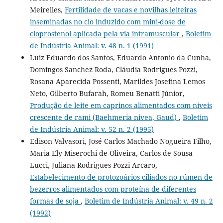
Meirelles,
Fertilidade de vacas e novilhas leiteiras
inseminadas no cio induzido com mini-dose de
cloprostenol aplicada pela via intramuscular
,
Boletim
de Indústria Animal: v. 48 n. 1 (1991)
Luiz Eduardo dos Santos, Eduardo Antonio da Cunha,
Domingos Sanchez Roda, Cláudia Rodrigues Pozzi,
Rosana Aparecida Possenti, Marildes Josefina Lemos
Neto, Gilberto Bufarah, Romeu Benatti Júnior,
Produção de leite em caprinos alimentados com níveis
crescente de rami (Baehmeria nivea, Gaud)
,
Boletim
de Indústria Animal: v. 52 n. 2 (1995)
Edison Valvasori, José Carlos Machado Nogueira Filho,
Maria Ely Miserochi de Oliveira, Carlos de Sousa
Lucci, Juliana Rodrigues Pozzi Arcaro,
Estabelecimento de protozoários ciliados no rúmen de
bezerros alimentados com proteína de diferentes
formas de soja
,
Boletim de Indústria Animal: v. 49 n. 2
(1992)