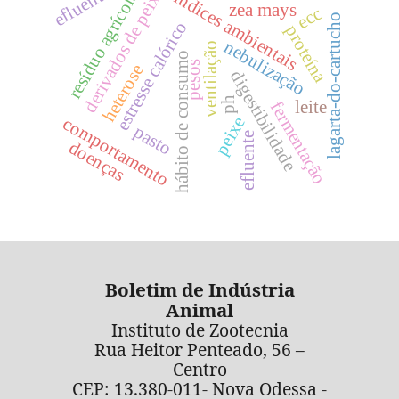
efluentes
derivados de peixe
resíduo agrícola
índices ambientais
zea mays
ecc
lagarta-do-cartucho
estresse calórico
proteína
nebulização
ventilação
hábito de consumo
pesos
heterose
digestibilidade
ph
leite
fermentação
peixe
comportamento
pasto
efluente
doenças
Boletim de Indústria
Animal
Instituto de Zootecnia
Rua Heitor Penteado, 56 –
Centro
CEP: 13.380-011- Nova Odessa -