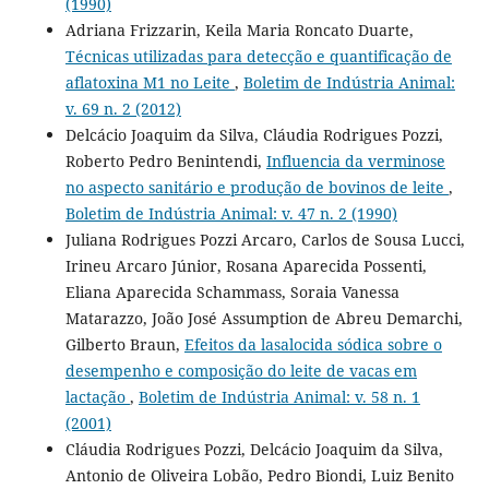
(1990)
Adriana Frizzarin, Keila Maria Roncato Duarte,
Técnicas utilizadas para detecção e quantificação de
aflatoxina M1 no Leite
,
Boletim de Indústria Animal:
v. 69 n. 2 (2012)
Delcácio Joaquim da Silva, Cláudia Rodrigues Pozzi,
Roberto Pedro Benintendi,
Influencia da verminose
no aspecto sanitário e produção de bovinos de leite
,
Boletim de Indústria Animal: v. 47 n. 2 (1990)
Juliana Rodrigues Pozzi Arcaro, Carlos de Sousa Lucci,
Irineu Arcaro Júnior, Rosana Aparecida Possenti,
Eliana Aparecida Schammass, Soraia Vanessa
Matarazzo, João José Assumption de Abreu Demarchi,
Gilberto Braun,
Efeitos da lasalocida sódica sobre o
desempenho e composição do leite de vacas em
lactação
,
Boletim de Indústria Animal: v. 58 n. 1
(2001)
Cláudia Rodrigues Pozzi, Delcácio Joaquim da Silva,
Antonio de Oliveira Lobão, Pedro Biondi, Luiz Benito