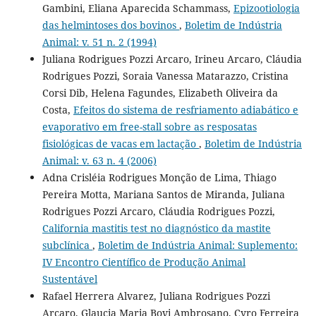
Gambini, Eliana Aparecida Schammass,
Epizootiologia
das helmintoses dos bovinos
,
Boletim de Indústria
Animal: v. 51 n. 2 (1994)
Juliana Rodrigues Pozzi Arcaro, Irineu Arcaro, Cláudia
Rodrigues Pozzi, Soraia Vanessa Matarazzo, Cristina
Corsi Dib, Helena Fagundes, Elizabeth Oliveira da
Costa,
Efeitos do sistema de resfriamento adiabático e
evaporativo em free-stall sobre as resposatas
fisiológicas de vacas em lactação
,
Boletim de Indústria
Animal: v. 63 n. 4 (2006)
Adna Crisléia Rodrigues Monção de Lima, Thiago
Pereira Motta, Mariana Santos de Miranda, Juliana
Rodrigues Pozzi Arcaro, Cláudia Rodrigues Pozzi,
California mastitis test no diagnóstico da mastite
subclínica
,
Boletim de Indústria Animal: Suplemento:
IV Encontro Científico de Produção Animal
Sustentável
Rafael Herrera Alvarez, Juliana Rodrigues Pozzi
Arcaro, Glaucia Maria Bovi Ambrosano, Cyro Ferreira