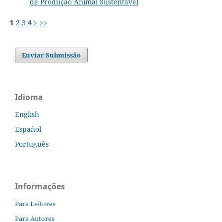
de Produção Animal Sustentável
1
2
3
4
>
>>
Enviar Submissão
Idioma
English
Español
Português
Informações
Para Leitores
Para Autores