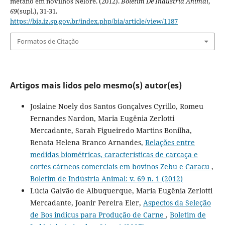
metano em novilhos Nelore. (2012).
Boletim De Indústria Animal
,
69
(supl.), 31-31.
https://bia.iz.sp.gov.br/index.php/bia/article/view/1187
Formatos de Citação
Artigos mais lidos pelo mesmo(s) autor(es)
Joslaine Noely dos Santos Gonçalves Cyrillo, Romeu
Fernandes Nardon, Maria Eugênia Zerlotti
Mercadante, Sarah Figueiredo Martins Bonilha,
Renata Helena Branco Arnandes,
Relações entre
medidas biométricas, características de carcaça e
cortes cárneos comerciais em bovinos Zebu e Caracu
,
Boletim de Indústria Animal: v. 69 n. 1 (2012)
Lúcia Galvão de Albuquerque, Maria Eugênia Zerlotti
Mercadante, Joanir Pereira Eler,
Aspectos da Seleção
de Bos indicus para Produção de Carne
,
Boletim de