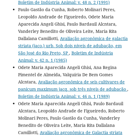
Boletim de Indústria Animal: v. 48 n. 2 (1991)
Paulo Gastão da Cunha, Roberto Molinari Peres,
Leopoldo Andrade de Figueiredo, Odete Maria
Aparecida Angeli Ghisi, Paulo Bardauil Alcntara,
Vanderley Benedito de Oliveira Leite, Maria Rita
Dallalana Camillotti,
Avaliação agronômica de galactia
striata (jaco.) urb. Sob dois níveis de adubação, em
São José do Rio Preto, SP
,
Boletim de Indústria
Animal: v. 42 n. 1 (1985)
Odete Maria Aparecida Angeli Ghisi, Ana Regina
Pimentel de Almeida, Valquíria De Bem Gomes
Alcntara,
Avaliação agronômica de seis cultivares de
panicum maximum jacq. sob três níveis de adubação
,
Boletim de Indústria Animal: v. 46 n. 1 (1989)
Odete Maria Aparecida Angeli Ghisi, Paulo Bardauil
Alcntara, Leopoldo Andrade de Figueiredo, Roberto
Molinari Peres, Paulo Gastão da Cunha, Vanderley
Benedito de Oliveira Leite, Maria Rita Dallalana
Camillotti,
Avaliação agronômica de Galactia striata