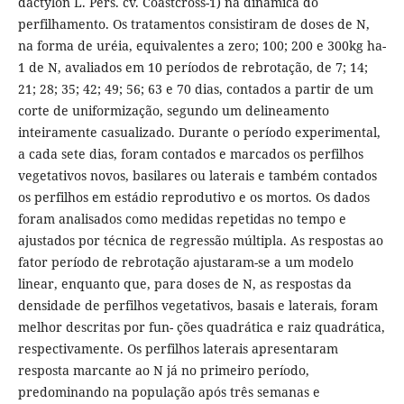
dactylon L. Pers. cv. Coastcross-1) na dinâmica do
perfilhamento. Os tratamentos consistiram de doses de N,
na forma de uréia, equivalentes a zero; 100; 200 e 300kg ha-
1 de N, avaliados em 10 períodos de rebrotação, de 7; 14;
21; 28; 35; 42; 49; 56; 63 e 70 dias, contados a partir de um
corte de uniformização, segundo um delineamento
inteiramente casualizado. Durante o período experimental,
a cada sete dias, foram contados e marcados os perfilhos
vegetativos novos, basilares ou laterais e também contados
os perfilhos em estádio reprodutivo e os mortos. Os dados
foram analisados como medidas repetidas no tempo e
ajustados por técnica de regressão múltipla. As respostas ao
fator período de rebrotação ajustaram-se a um modelo
linear, enquanto que, para doses de N, as respostas da
densidade de perfilhos vegetativos, basais e laterais, foram
melhor descritas por fun- ções quadrática e raiz quadrática,
respectivamente. Os perfilhos laterais apresentaram
resposta marcante ao N já no primeiro período,
predominando na população após três semanas e