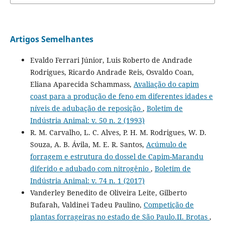
Artigos Semelhantes
Evaldo Ferrari Júnior, Luis Roberto de Andrade
Rodrigues, Ricardo Andrade Reis, Osvaldo Coan,
Eliana Aparecida Schammass,
Avaliação do capim
coast para a produção de feno em diferentes idades e
níveis de adubação de reposição
,
Boletim de
Indústria Animal: v. 50 n. 2 (1993)
R. M. Carvalho, L. C. Alves, P. H. M. Rodrigues, W. D.
Souza, A. B. Ávila, M. E. R. Santos,
Acúmulo de
forragem e estrutura do dossel de Capim-Marandu
diferido e adubado com nitrogênio
,
Boletim de
Indústria Animal: v. 74 n. 1 (2017)
Vanderley Benedito de Oliveira Leite, Gilberto
Bufarah, Valdinei Tadeu Paulino,
Competição de
plantas forrageiras no estado de São Paulo.II. Brotas
,