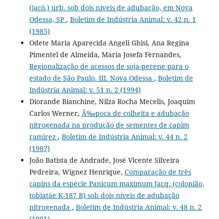
(jacó.) urb. sob dois níveis de adubação, em Nova
Odessa, SP
,
Boletim de Indústria Animal: v. 42 n. 1
(1985)
Odete Maria Aparecida Angeli Ghisi, Ana Regina
Pimentel de Almeida, Maria Josefa Fernandes,
Regionalização de acessos de soja-perene para o
estado de São Paulo. III. Nova Odessa
,
Boletim de
Indústria Animal: v. 51 n. 2 (1994)
Diorande Bianchine, Nilza Rocha Mecelis, Joaquim
Carlos Werner,
Ã‰poca de colheita e adubação
nitrogenada na produção de sementes de capim
ramirez
,
Boletim de Indústria Animal: v. 44 n. 2
(1987)
João Batista de Andrade, José Vicente Silveira
Pedreira, Wignez Henrique,
Comparação de três
capins da espécie Panicum maximum Jacq. (colonião,
tobiatàe K-187 B) sob dois níveis de adubação
nitrogenada
,
Boletim de Indústria Animal: v. 48 n. 2
(1991)