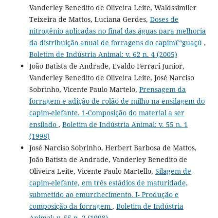
Vanderley Benedito de Oliveira Leite, Waldssimiler
Teixeira de Mattos, Luciana Gerdes,
Doses de
nitrogênio aplicadas no final das águas para melhoria
da distribuição anual de forragens do capim€“guaçú
,
Boletim de Indústria Animal: v. 62 n. 4 (2005)
João Batista de Andrade, Evaldo Ferrari Junior,
Vanderley Benedito de Oliveira Leite, José Narciso
Sobrinho, Vicente Paulo Martelo,
Prensagem da
forragem e adição de rolão de milho na ensilagem do
capim-elefante. 1-Composição do material a ser
ensilado
,
Boletim de Indústria Animal: v. 55 n. 1
(1998)
José Narciso Sobrinho, Herbert Barbosa de Mattos,
João Batista de Andrade, Vanderley Benedito de
Oliveira Leite, Vicente Paulo Martello,
Silagem de
capim-elefante, em três estádios de maturidade,
submetido ao emurchecimento. I- Produção e
composição da forragem
,
Boletim de Indústria
Animal: v. 55 n. 2 (1998)