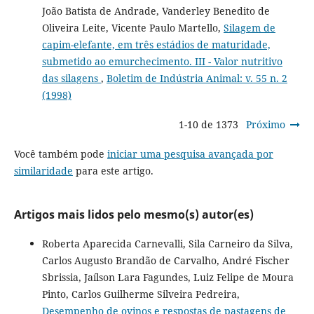
João Batista de Andrade, Vanderley Benedito de
Oliveira Leite, Vicente Paulo Martello,
Silagem de
capim-elefante, em três estádios de maturidade,
submetido ao emurchecimento. III - Valor nutritivo
das silagens
,
Boletim de Indústria Animal: v. 55 n. 2
(1998)
1-10 de 1373
Próximo
Você também pode
iniciar uma pesquisa avançada por
similaridade
para este artigo.
Artigos mais lidos pelo mesmo(s) autor(es)
Roberta Aparecida Carnevalli, Sila Carneiro da Silva,
Carlos Augusto Brandão de Carvalho, André Fischer
Sbrissia, Jaílson Lara Fagundes, Luiz Felipe de Moura
Pinto, Carlos Guilherme Silveira Pedreira,
Desempenho de ovinos e respostas de pastagens de