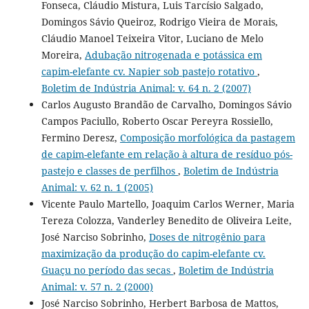
Fonseca, Cláudio Mistura, Luis Tarcísio Salgado,
Domingos Sávio Queiroz, Rodrigo Vieira de Morais,
Cláudio Manoel Teixeira Vitor, Luciano de Melo
Moreira,
Adubação nitrogenada e potássica em
capim-elefante cv. Napier sob pastejo rotativo
,
Boletim de Indústria Animal: v. 64 n. 2 (2007)
Carlos Augusto Brandão de Carvalho, Domingos Sávio
Campos Paciullo, Roberto Oscar Pereyra Rossiello,
Fermino Deresz,
Composição morfológica da pastagem
de capim-elefante em relação à altura de resíduo pós-
pastejo e classes de perfilhos
,
Boletim de Indústria
Animal: v. 62 n. 1 (2005)
Vicente Paulo Martello, Joaquim Carlos Werner, Maria
Tereza Colozza, Vanderley Benedito de Oliveira Leite,
José Narciso Sobrinho,
Doses de nitrogênio para
maximização da produção do capim-elefante cv.
Guaçu no período das secas
,
Boletim de Indústria
Animal: v. 57 n. 2 (2000)
José Narciso Sobrinho, Herbert Barbosa de Mattos,