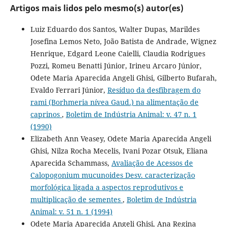
Artigos mais lidos pelo mesmo(s) autor(es)
Luiz Eduardo dos Santos, Walter Dupas, Marildes
Josefina Lemos Neto, João Batista de Andrade, Wignez
Henrique, Edgard Leone Caielli, Claudia Rodrigues
Pozzi, Romeu Benatti Júnior, Irineu Arcaro Júnior,
Odete Maria Aparecida Angeli Ghisi, Gilberto Bufarah,
Evaldo Ferrari Júnior,
Resíduo da desfibragem do
rami (Borhmeria nívea Gaud.) na alimentação de
caprinos
,
Boletim de Indústria Animal: v. 47 n. 1
(1990)
Elizabeth Ann Veasey, Odete Maria Aparecida Angeli
Ghisi, Nilza Rocha Mecelis, Ivani Pozar Otsuk, Eliana
Aparecida Schammass,
Avaliação de Acessos de
Calopogonium mucunoides Desv. caracterização
morfológica ligada a aspectos reprodutivos e
multiplicação de sementes
,
Boletim de Indústria
Animal: v. 51 n. 1 (1994)
Odete Maria Aparecida Angeli Ghisi, Ana Regina