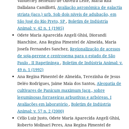
Vanderley Benedito de Oliveira Leite, Maria Rita
Dallalana Camillotti,
Avaliação agronômica de galactia
striata (jaco.) urb. Sob dois níveis de adubação, em
São José do Rio Preto, SP
,
Boletim de Indústria
Animal: v. 42 n. 1 (1985)
Odete Maria Aparecida Angeli Ghisi, Diorandi
Bianchine, Ana Regina Pimentel de Almeida, Maria
Josefa Fernandes Sanchez,
Regionalização de acessos
de soja-perene e centrosema para o estado de São
Paulo . II Itapetininga
,
Boletim de Indústria Animal: v.
49 n. 1 (1992)
Ana Regina Pimentel de Almeida, Terezinha de Jesus
Deléo Rodrigues, Jaime Maia dos Santos,
Aleopatia de
cultivares de Panicum maximum Jacq., sobre
leguminosas forrageiras arbustivas e arbóreas. I
Avaliações em laboratório
,
Boletim de Indústria
Animal: v. 57 n. 2 (2000)
Célio Luiz Justo, Odete Maria Aparecida Angeli Ghisi,
Roberto Molinari Peres, Ana Regina Pimentel de