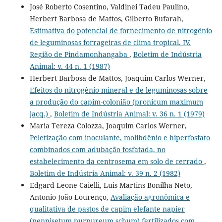
José Roberto Cosentino, Valdinei Tadeu Paulino,
Herbert Barbosa de Mattos, Gilberto Bufarah,
Estimativa do potencial de fornecimento de nitrogênio
de leguminosas forrageiras de clima tropical. IV.
Região de Pindamonhangaba
,
Boletim de Indústria
Animal: v. 44 n. 1 (1987)
Herbert Barbosa de Mattos, Joaquim Carlos Werner,
Efeitos do nitrogênio mineral e de leguminosas sobre
a produção do capim-colonião (pronicum maximum
jacq.)
,
Boletim de Indústria Animal: v. 36 n. 1 (1979)
Maria Tereza Colozza, Joaquim Carlos Werner,
Peletização com inoculante, molibdênio e hiperfosfato
combinados com adubação fosfatada, no
estabelecimento da centrosema em solo de cerrado
,
Boletim de Indústria Animal: v. 39 n. 2 (1982)
Edgard Leone Caielli, Luis Martins Bonilha Neto,
Antonio João Lourenço,
Avaliação agronômica e
qualitativa de pastos de capim elefante napier
(pennisetum purpureum schum) fertilizados com