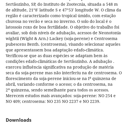
Sertãozinho, SP, do Instituto de Zootecnia, situada a 548 m
de altitude, 21°8' latitude S e 47°53' longitude W. O clima da
região é caracterizado como tropical úmido, com estação
chuvosa no verão e seca no inverno. O solo do local é o
latossoio roxo de boa fertilidade. O objetivo do trabalho foi
avaliar, sob dois níveis de adubação, acessos de Neonotonia
wightii (Wight & Arn.) Lackey (soja-perene) e Centrosema
pubescens Benth. (centrosema), visando selecionar aqueles
que apresentassem boa adaptação edafo-climática.
Verificou-se que as duas espécies se adaptam bem às
condições edafo-climáticas de Sertãozinho. A adubação .
exerceu influência significativa na produção de matéria
seca da soja-perene mas não interferiu na de centrosema. O
a
florescimento da soja-perene iniciou-se na I
quinzena de
abril, variando conforme o acesso; o da centrosema, na
a
2
quinzena, sendo semelhante para todos os acessos.
Merecem estudos mais avançados: soja-perene: NO 254 e
NO 409; centrosema: NO 235 NO 2237 e NO 2239.
Downloads