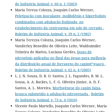
de Indústria Animal: v. 60 n. 1 (2003)
Maria Tereza Colozza, Joaquim Carlos Werner,
Peletização com inoculante, molibdênio e hiperfosfato
combinados com adubação fosfatada, no
estabelecimento da centrosema em solo de cerrado
,
Boletim de Indústria Animal: v. 39 n. 2 (1982)
Maria Terezza Colozza, Joaquim Carlos Werner,
Vanderley Benedito de Oliveira Leite, Waldssimiler
Teixeira de Mattos, Luciana Gerdes,
Doses de
nitrogênio aplicadas no final das águas para melhoria
da distribuição anual de forragens do capim€“guaçú
,
Boletim de Indústria Animal: v. 62 n. 4 (2005)
L. J. N. Souza, D. B. O. Santos, J. L. Fagundes, B. M. L.
Sousa, A. A. Backes, L. F. G. Oliveira Júnior, A. D. F.
Santos, A. L. Moreira,
Morfogênese do capim faixa-
branca submetido à adubação nitrogenada
,
Boletim
de Indústria Animal: v. 73 n. 4 (2016)
Vicente Paulo Martello, Joaquim Carlos Werner, Maria
Tereza Colozza, Vanderley Benedito de Oliveira Leite,