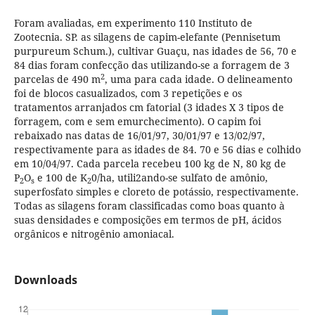
Foram avaliadas, em experimento 110 Instituto de
Zootecnia. SP. as silagens de capim-elefante (Pennisetum
purpureum Schum.), cultivar Guaçu, nas idades de 56, 70 e
84 dias foram confecção das utilizando-se a forragem de 3
2
parcelas de 490 m
, uma para cada idade. O delineamento
foi de blocos casualizados, com 3 repetições e os
tratamentos arranjados cm fatorial (3 idades X 3 tipos de
forragem, com e sem emurchecimento). O capim foi
rebaixado nas datas de 16/01/97, 30/01/97 e 13/02/97,
respectivamente para as idades de 84. 70 e 56 dias e colhido
em 10/04/97. Cada parcela recebeu 100 kg de N, 80 kg de
P
O
e 100 de K
0/ha, utili2ando-se sulfato de amônio,
2
s
2
superfosfato simples e cloreto de potássio, respectivamente.
Todas as silagens foram classificadas como boas quanto à
suas densidades e composições em termos de pH, ácidos
orgânicos e nitrogênio amoniacal.
Downloads