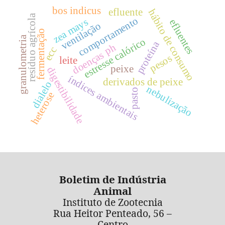
bos indicus
efluente
hábito de consumo
resíduo agrícola
comportamento
zea mays
efluentes
ventilação
fermentação
granulometria
estresse calórico
proteína
ph
ecc
doenças
pesos
leite
peixe
digestibilidade
índices ambientais
derivados de peixe
dialelo
nebulização
pasto
heterose
Boletim de Indústria
Animal
Instituto de Zootecnia
Rua Heitor Penteado, 56 –
Centro