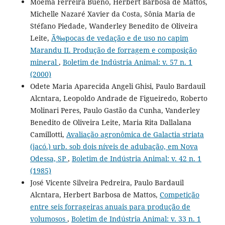
Moema Ferreira Bueno, Herbert Barbosa de Mattos,
Michelle Nazaré Xavier da Costa, Sônia Maria de
Stéfano Piedade, Wanderley Benedito de Oliveira
Leite,
Ã‰pocas de vedação e de uso no capim
Marandu II. Produção de forragem e composição
mineral
,
Boletim de Indústria Animal: v. 57 n. 1
(2000)
Odete Maria Aparecida Angeli Ghisi, Paulo Bardauil
Alcntara, Leopoldo Andrade de Figueiredo, Roberto
Molinari Peres, Paulo Gastão da Cunha, Vanderley
Benedito de Oliveira Leite, Maria Rita Dallalana
Camillotti,
Avaliação agronômica de Galactia striata
(jacó.) urb. sob dois níveis de adubação, em Nova
Odessa, SP
,
Boletim de Indústria Animal: v. 42 n. 1
(1985)
José Vicente Silveira Pedreira, Paulo Bardauil
Alcntara, Herbert Barbosa de Mattos,
Competição
entre seis forrageiras anuais para produção de
volumosos
,
Boletim de Indústria Animal: v. 33 n. 1