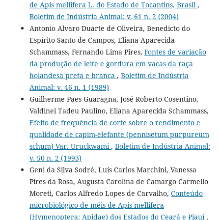
de Apis mellifera L. do Estado de Tocantins, Brasil
,
Boletim de Indústria Animal: v. 61 n. 2 (2004)
Antonio Alvaro Duarte de Oliveira, Benedicto do
Espírito Santo de Campos, Eliana Aparecida
Schammass, Fernando Lima Pires,
Fontes de variação
da produção de leite e gordura em vacas da raça
holandesa preta e branca
,
Boletim de Indústria
Animal: v. 46 n. 1 (1989)
Guilherme Paes Guaragna, José Roberto Cosentino,
Valdinei Tadeu Paulino, Eliana Aparecida Schammass,
Efeito de frequência de corte sobre o rendimento e
qualidade de capim-elefante (pennisetum purpureum
schum) Var. Uruckwami
,
Boletim de Indústria Animal:
v. 50 n. 2 (1993)
Geni da Silva Sodré, Luís Carlos Marchini, Vanessa
Pires da Rosa, Augusta Carolina de Camargo Carmello
Moreti, Carlos Alfredo Lopes de Carvalho,
Conteúdo
microbiológico de méis de Apis mellifera
(Hymenoptera: Apidae) dos Estados do Ceará e Piauí
,