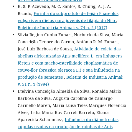
K. S. P. Azevedo, M. C. Santos, S. Chung, A. J. A.
Bicudo,
Farinha do subproduto de feijão Phaseolus
vulgaris em dietas para juvenis de tilápia do Nilo
,
Boletim de Indústria Animal: v. 74 n. 2 (2017)
Silvia Regina Cunha Funari, Norberto da Silva, Maria
Conceição Tenore do Carmo, Antônio R. M. Funari,
José Luiz Barbosa de Souza,
Atividade de coleta das
abelhas africanizadas Apis mellifera L. em linhagens
férteis e com macho-esterilidade citoplasmática de
couve-flor (brassica oleracea L.) e sua influência na
produção de sementes
,
Boletim de Indústria Animal:
v. 51 n. 1 (1994)
Etelvina Conceição Almeida da Silva, Ronaldo Mário
Barbosa da Silva, Augusta Carolina de Camargo
Carmello Moreti, Maria Luisa Teles Marques Florêncio
Alves, Lídia Maria Ruv Carreli Barreto, Eliana
Aparecida Schammass,
Influência do diâmetro das
cúpulas usadas na produção de rainhas de Apis