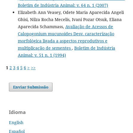
Boletim de Indústria Animal: v. 64 n. 1 (2007)
Elizabeth Ann Veasey, Odete Maria Aparecida Angeli
Ghisi, Nilza Rocha Mecelis, Ivani Pozar Otsuk, Eliana
Aparecida Schammass,
Avaliação de Acessos de
Calopogonium mucunoides Desv. caracterização
morfológica ligada a aspectos reprodutivos e
multiplicação de sementes
,
Boletim de Indústria
Animal: v. 51 n. 1 (1994)
1
2
3
4
5
6
>
>>
Enviar Submissão
Idioma
English
Español