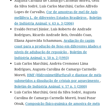
Augusta Carolina de Camargo Carmello Moreti, Geni
da Silva Sodré, Luís Carlos Marchini, Carlos Alfredo
Lopes de Carvalho,
Cor de amostras de mel de Apis
mellifera L. de diferentes Estados Brasileiros
,
Boletim
de Indústria Animal: v. 63 n. 3 (2006)
Evaldo Ferrari Júnior, Luis Roberto de Andrade
Rodrigues, Ricardo Andrade Reis, Osvaldo Coan,
Eliana Aparecida Schammass,
Avaliação do capim
coast para a produção de feno em diferentes idades e
níveis de adubação de reposição
,
Boletim de
Indústria Animal: v. 50 n. 2 (1993)
Luís Carlos Marchini, Andréa Cremonez Lima
Rodrigues, Augusta Carolina de Camargo Carmello
Moreti,
HMF (Hidroximetilfurfural) e diastase de méis
submetidos a dissolução de cristais por aquecimento
,
Boletim de Indústria Animal: v. 57 n. 1 (2000)
Luís Carlos Marchini, Geni da Silva Sodré, Augusta
Carolina de Camargo Carmello Moreti, Ivani Pozar
Otsuk,
Composição físico-química de amostra de méis