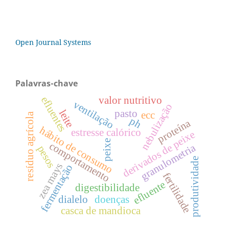
Open Journal Systems
Palavras-chave
valor nutritivo
efluentes
ventilação
nebulização
pasto
leite
ecc
resíduo agrícola
ph
proteína
hábito de consumo
estresse calórico
derivados de peixe
peixe
comportamento
granulometria
pesos
produtividade
zea mays
fermentação
fertilidade
efluente
digestibilidade
dialelo
doenças
casca de mandioca