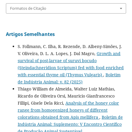
Formatos de Citação
Artigos Semelhantes
S. Follmann, C. Ilha, R. Rezende, D. Albeny-Simões, J.
V. Oliveira, D. L. A. Lopes, J. Dal Magro,
Growth and
survival of post-larvae of suruvi bocudo
(Steindachneridion Scriptum) fed with food enriched
with essential thyme oil (Thymus Vulgaris)
,
Boletim
de Indústria Animal: v. 82 (2025)
Thiago William de Almeida, Walter Luiz Mathias,
Ricardo de Oliveira Orsi, Mauricio Gianfrancesco
Fillipi, Gisele Dela Ricci,
Analysis of the honey color
range from homogenized honeys of different
colorations obtained from Apis mellifera
,
Boletim de
Indústria Animal: Suplemento: V Encontro Científico
de Produção Animal Sustentável