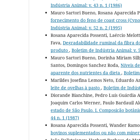
Indústria Animal: v. 43 n. 1 (1986)
Mauro Sartori Bueno, Rosana Aparecida Po
fornecimento do feno de coast cross (Cyn
Indústria Animal: v. 52 n. 2 (1995)
Rosana Aparecida Possenti, Laércio Melotti
Fava,
Degradabilidade ruminal da fibra do 
produto
,
Boletim de Indústria Animal: v. 5
Mauro Sartori Bueno, Dorinha Miriam Silb
Santos, Domingos Sanchez Roda,
Níveis de
aparente dos nutrientes da dieta
,
Boletim
Marildes Josefina Lemos Neto, Eduardo A
leite de ovelhas à pasto
,
Boletim de Indúst
Diorande Bianchine, Pedro Luís Guárdia A
Joaquim Carlos Werner, Paulo Bardauil Al
estado de São Paulo. I. Composição botâni
44 n. 1 (1987)
Rosana Aparecida Possenti, Wander Ramos 
bovinos suplementados ou não com miner