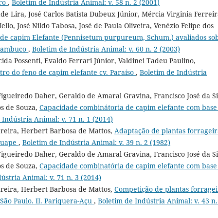
iro
,
Boletim de Indústria Animal: v. 58 n. 2 (2001)
e Lira, José Carlos Batista Dubeux Júnior, Mércia Virginia Ferrei
lo, José Nildo Tabosa, José de Paula Oliveira, Venézio Felipe dos
s de capim Elefante (Pennisetum purpureum, Schum.) avaliados so
rnambuco
,
Boletim de Indústria Animal: v. 60 n. 2 (2003)
a Possenti, Evaldo Ferrari Júnior, Valdinei Tadeu Paulino,
tro do feno de capim elefante cv. Paraíso
,
Boletim de Indústria
 Figueiredo Daher, Geraldo de Amaral Gravina, Francisco José da Si
os de Souza,
Capacidade combinátoria de capim elefante com bas
 Indústria Animal: v. 71 n. 1 (2014)
edreira, Herbert Barbosa de Mattos,
Adaptação de plantas forrageir
Iguape
,
Boletim de Indústria Animal: v. 39 n. 2 (1982)
 Figueiredo Daher, Geraldo de Amaral Gravina, Francisco José da Si
os de Souza,
Capacidade combinatória de capim elefante com bas
ústria Animal: v. 71 n. 3 (2014)
edreira, Herbert Barbosa de Mattos,
Competição de plantas forragei
 São Paulo. II. Pariquera-Açu
,
Boletim de Indústria Animal: v. 43 n.