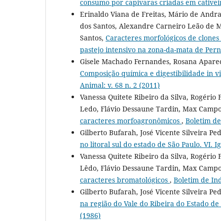
consumo por capivaras criadas em cative
Erinaldo Viana de Freitas, Mário de Andrad
dos Santos, Alexandre Carneiro Leão de Mel
Santos,
Caracteres morfológicos de clone
pastejo intensivo na zona-da-mata de Pe
Gisele Machado Fernandes, Rosana Aparecid
Composição química e digestibilidade in vi
Animal: v. 68 n. 2 (2011)
Vanessa Quitete Ribeiro da Silva, Rogério
Ledo, Flávio Dessaune Tardin, Max Camp
caracteres morfoagronômicos
,
Boletim de
Gilberto Bufarah, José Vicente Silveira P
no litoral sul do estado de São Paulo. VI. 
Vanessa Quitete Ribeiro da Silva, Rogério
Lêdo, Flávio Dessaune Tardin, Max Camp
caracteres bromatológicos
,
Boletim de Ind
Gilberto Bufarah, José Vicente Silveira P
na região do Vale do Ribeira do Estado de
(1986)