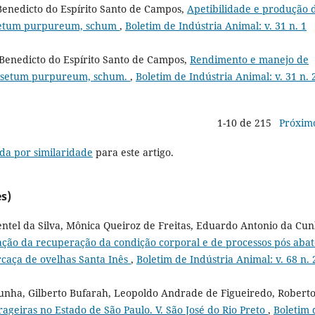
 Benedicto do Espírito Santo de Campos,
Apetibilidade e produção 
nisetum purpureum, schum
,
Boletim de Indústria Animal: v. 31 n. 1
, Benedicto do Espírito Santo de Campos,
Rendimento e manejo de
nnisetum purpureum, schum.
,
Boletim de Indústria Animal: v. 31 n. 
1-10 de 215
Próxim
da por similaridade
para este artigo.
s)
entel da Silva, Mônica Queiroz de Freitas, Eduardo Antonio da Cun
ação da recuperação da condição corporal e de processos pós abat
rcaça de ovelhas Santa Inês
,
Boletim de Indústria Animal: v. 68 n. 
Cunha, Gilberto Bufarah, Leopoldo Andrade de Figueiredo, Robert
ageiras no Estado de São Paulo. V. São José do Rio Preto
,
Boletim 