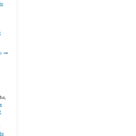
de
2
o
ha,
e
2
o
de