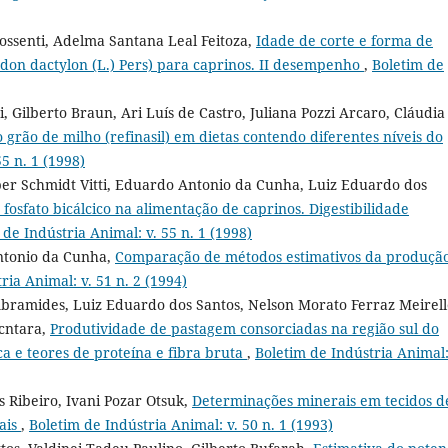
ssenti, Adelma Santana Leal Feitoza,
Idade de corte e forma de
odon dactylon (L.) Pers) para caprinos. II desempenho
,
Boletim de
, Gilberto Braun, Ari Luís de Castro, Juliana Pozzi Arcaro, Cláudia
grão de milho (refinasil) em dietas contendo diferentes níveis do
5 n. 1 (1998)
er Schmidt Vitti, Eduardo Antonio da Cunha, Luiz Eduardo dos
 fosfato bicálcico na alimentação de caprinos. Digestibilidade
 de Indústria Animal: v. 55 n. 1 (1998)
ntonio da Cunha,
Comparação de métodos estimativos da produçã
ria Animal: v. 51 n. 2 (1994)
bramides, Luiz Eduardo dos Santos, Nelson Morato Ferraz Meirell
cntara,
Produtividade de pastagem consorciadas na região sul do
ca e teores de proteína e fibra bruta
,
Boletim de Indústria Animal:
Ribeiro, Ivani Pozar Otsuk,
Determinações minerais em tecidos d
ais
,
Boletim de Indústria Animal: v. 50 n. 1 (1993)