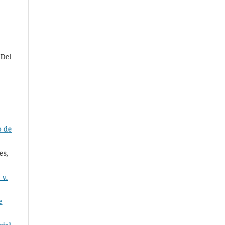
 Del
o de
es,
 v.
e