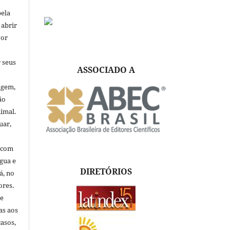
pela
 abrir
vor
 seus
ASSOCIADO A
igem,
ão
nimal.
uar,
, com
ngua e
DIRETÓRIOS
á, no
ores.
de
as aos
asos,