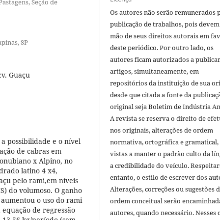
 Pastagens, Seção de
Os autores não serão remunerados 
publicação de trabalhos, pois devem
mão de seus direitos autorais em fa
mpinas, SP
deste periódico. Por outro lado, os
autores ficam autorizados a publicar
artigos, simultaneamente, em
cv. Guaçu
repositórios da instituição de sua or
desde que citada a fonte da publicaç
original seja Boletim de Indústria A
A revista se reserva o direito de efet
nos originais, alterações de ordem
a possibilidade e o nível
normativa, ortográfica e gramatical
tação de cabras em
vistas a manter o padrão culto da lí
lonubiano x Alpino, no
a credibilidade do veículo. Respeitar
rado latino 4 x4,
entanto, o estilo de escrever dos aut
uaçu pelo rami,em níveis
Alterações, correções ou sugestões 
MS) do volumoso. O ganho
e aumentou o uso do rami
ordem conceitual serão encaminhad
a equação de regressão
autores, quando necessário. Nesses c
 13,56 kg/período (sem