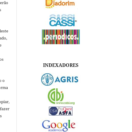
verão
s
deste
ado,
e
os
INDEXADORES
o o
forma
opiar,
 fazer
s