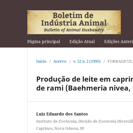
Página principal
Edição Atual
Edições Anter
Início
/
Acervo
/
v. 52 n. 2 (1995)
/
FORRAGICUL
Produção de leite em capri
de rami (Baehmeria nivea,
Luiz Eduardo dos Santos
Instituto de Zootecnia, Divisão de Zootecnia Diversif
Caprinos, Nova Odessa, SP