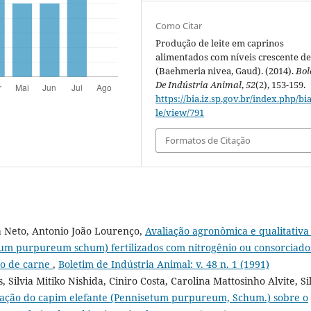
Como Citar
Produção de leite em caprinos
alimentados com níveis crescente d
(Baehmeria nivea, Gaud). (2014).
Bol
De Indústria Animal
,
52
(2), 153-159.
https://bia.iz.sp.gov.br/index.php/bia
le/view/791
Formatos de Citação
a Neto, Antonio João Lourenço,
Avaliação agronômica e qualitativa
tum purpureum schum) fertilizados com nitrogênio ou consorciado
ão de carne
,
Boletim de Indústria Animal: v. 48 n. 1 (1991)
Silvia Mitiko Nishida, Ciniro Costa, Carolina Mattosinho Alvite, Si
ação do capim elefante (Pennisetum purpureum, Schum.) sobre o