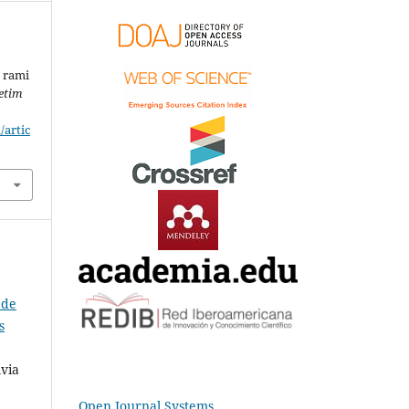
e rami
etim
/artic
 de
s
lvia
Open Journal Systems