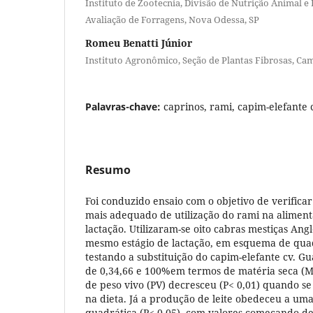
Instituto de Zootecnia, Divisão de Nutrição Animal e
Avaliação de Forragens, Nova Odessa, SP
Romeu Benatti Júnior
Instituto Agronômico, Seção de Plantas Fibrosas, Ca
Palavras-chave:
caprinos, rami, capim-elefante 
Resumo
Foi conduzido ensaio com o objetivo de verificar 
mais adequado de utilização do rami na alimen
lactação. Utilizaram-se oito cabras mestiças Ang
mesmo estágio de lactação, em esquema de quad
testando a substituição do capim-elefante cv. G
de 0,34,66 e 100%em termos de matéria seca (
de peso vivo (PV) decresceu (P< 0,01) quando s
na dieta. Já a produção de leite obedeceu a um
quadrática (P< 0,05), com valores começando de