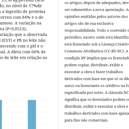
os artigos, depois de adequados, de
do, no nível de 57%de
ser submetidos a nova apreciação. A
a a ingestão de proteína
opiniões emitidas pelos autores dos
ocorreu com 84% e o de
lumoso. A variação na
artigos são de sua exclusiva
iva (P=0,0513),
responsabilidade. Todo o conteúdo 
ariação que a observada
periódico, exceto onde está identific
 (EST) e PB no leite não
está licenciado sob a Licença Creativ
ontecendo com o pH e o
Commons Attribution (CC-BY-NC). A
nal. A dieta com 66% de
 de leite em relação ao
condição BY implica que os licenciad
podem copiar, distribuir, exibir e
executar a obra e fazer trabalhos
derivados com base em que só se dã
autor ou licenciante os créditos na 
especificada por estes. A cláusula NC
significa que os licenciados podem c
distribuir, exibir e executar a obra e
trabalhos derivados com base apena
para fins não comerciais.