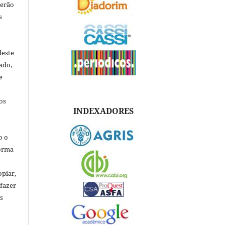
verão
s
deste
ado,
e
os
INDEXADORES
o o
forma
opiar,
 fazer
s