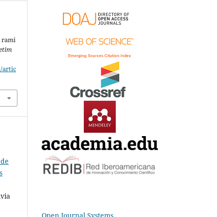
e rami
etim
/artic
 de
s
lvia
Open Journal Systems