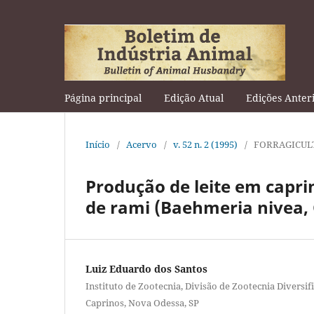
Página principal
Edição Atual
Edições Anter
Início
/
Acervo
/
v. 52 n. 2 (1995)
/
FORRAGICUL
Produção de leite em capri
de rami (Baehmeria nivea,
Luiz Eduardo dos Santos
Instituto de Zootecnia, Divisão de Zootecnia Diversif
Caprinos, Nova Odessa, SP