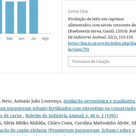
Como Citar
Produção de leite em caprinos
alimentados com níveis crescente d
(Baehmeria nivea, Gaud). (2014).
Bol
De Indústria Animal
,
52
(2), 153-159.
https://bia.iz.sp.gov.br/index.php/bia
le/view/791
Formatos de Citação
a Neto, Antonio João Lourenço,
Avaliação agronômica e qualitativa
tum purpureum schum) fertilizados com nitrogênio ou consorciado
ão de carne
,
Boletim de Indústria Animal: v. 48 n. 1 (1991)
Silvia Mitiko Nishida, Ciniro Costa, Carolina Mattosinho Alvite, Si
ação do capim elefante (Pennisetum purpureum, Schum.) sobre o