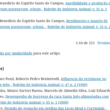
 Benedicto do Espírito Santo de Campos,
Apetibilidade e produção 
nisetum purpureum, schum
,
Boletim de Indústria Animal: v. 31 n. 1
, Benedicto do Espírito Santo de Campos,
Rendimento e manejo de
nnisetum purpureum, schum.
,
Boletim de Indústria Animal: v. 31 n. 
1-10 de 215
Próxim
da por similaridade
para este artigo.
s)
ues Pozzi, Roberto Pedro Benintendi,
Influencia da verminose no
e leite
,
Boletim de Indústria Animal: v. 47 n. 2 (1990)
a, Mauro Sartori Bueno, Marcelo de Almeida Silva, Luiz Eduard
es,
Desempenho de borregas da raça Santa Inês alimentadas com
etim de Indústria Animal: v. 65 n. 1 (2008)
to,
Período de gestação em ovelhas das raças Ideal e Corriedale
,