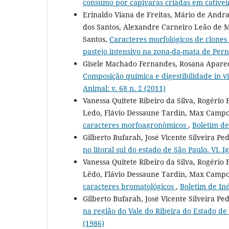
consumo por capivaras criadas em cative
Erinaldo Viana de Freitas, Mário de Andrad
dos Santos, Alexandre Carneiro Leão de Mel
Santos,
Caracteres morfológicos de clone
pastejo intensivo na zona-da-mata de Pe
Gisele Machado Fernandes, Rosana Aparecid
Composição química e digestibilidade in vi
Animal: v. 68 n. 2 (2011)
Vanessa Quitete Ribeiro da Silva, Rogério
Ledo, Flávio Dessaune Tardin, Max Camp
caracteres morfoagronômicos
,
Boletim de
Gilberto Bufarah, José Vicente Silveira P
no litoral sul do estado de São Paulo. VI. 
Vanessa Quitete Ribeiro da Silva, Rogério
Lêdo, Flávio Dessaune Tardin, Max Camp
caracteres bromatológicos
,
Boletim de Ind
Gilberto Bufarah, José Vicente Silveira P
na região do Vale do Ribeira do Estado de
(1986)