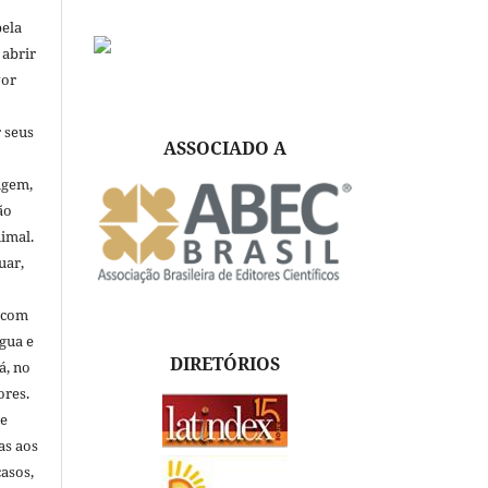
pela
 abrir
vor
 seus
ASSOCIADO A
igem,
ão
nimal.
uar,
, com
ngua e
DIRETÓRIOS
á, no
ores.
de
as aos
asos,