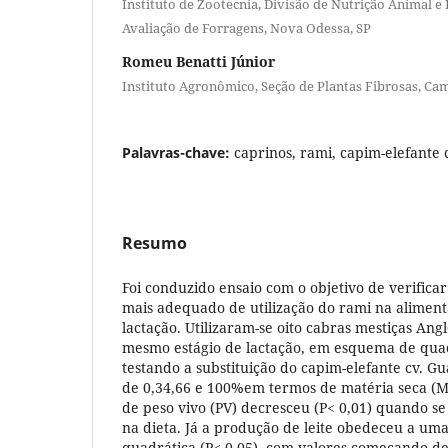
Instituto de Zootecnia, Divisão de Nutrição Animal e
Avaliação de Forragens, Nova Odessa, SP
Romeu Benatti Júnior
Instituto Agronômico, Seção de Plantas Fibrosas, Ca
Palavras-chave:
caprinos, rami, capim-elefante 
Resumo
Foi conduzido ensaio com o objetivo de verificar 
mais adequado de utilização do rami na alimen
lactação. Utilizaram-se oito cabras mestiças Ang
mesmo estágio de lactação, em esquema de quad
testando a substituição do capim-elefante cv. G
de 0,34,66 e 100%em termos de matéria seca (
de peso vivo (PV) decresceu (P< 0,01) quando s
na dieta. Já a produção de leite obedeceu a um
quadrática (P< 0,05), com valores começando de