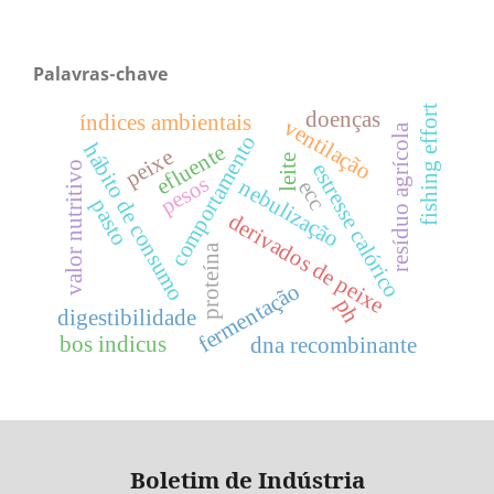
Palavras-chave
fishing effort
doenças
índices ambientais
ventilação
resíduo agrícola
comportamento
hábito de consumo
efluente
peixe
leite
valor nutritivo
estresse calórico
pesos
nebulização
ecc
pasto
derivados de peixe
proteína
fermentação
ph
digestibilidade
bos indicus
dna recombinante
Boletim de Indústria