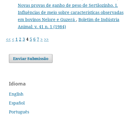
Novas provas de ganho de peso de Sertãozinho. I.
Influências de meio sobre características observadas
em bovinos Nelore e Guzerá
,
Boletim de Indústria
Animal: v. 41 n. 1 (1984)
<<
<
1
2
3
4
5
6
7
>
>>
Enviar Submissão
Idioma
English
Español
Português