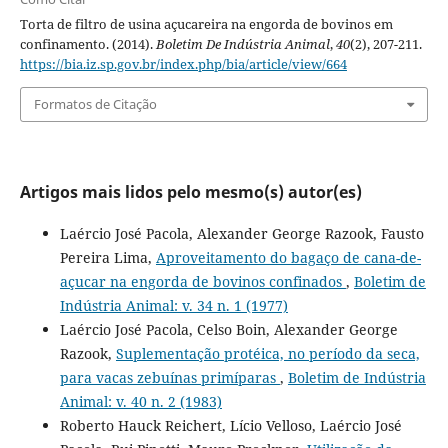
Torta de filtro de usina açucareira na engorda de bovinos em
confinamento. (2014).
Boletim De Indústria Animal
,
40
(2), 207-211.
https://bia.iz.sp.gov.br/index.php/bia/article/view/664
Formatos de Citação
Artigos mais lidos pelo mesmo(s) autor(es)
Laércio José Pacola, Alexander George Razook, Fausto
Pereira Lima,
Aproveitamento do bagaço de cana-de-
açucar na engorda de bovinos confinados
,
Boletim de
Indústria Animal: v. 34 n. 1 (1977)
Laércio José Pacola, Celso Boin, Alexander George
Razook,
Suplementação protéica, no período da seca,
para vacas zebuínas primíparas
,
Boletim de Indústria
Animal: v. 40 n. 2 (1983)
Roberto Hauck Reichert, Lício Velloso, Laércio José