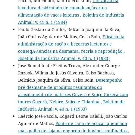
Pacola, Rui Pinotti, Mauro Procknor,
Utilização da
levedura desidratada de cana-de-açúcar na
alimentação de vacas leiteiras
,
Boletim de Indústria
Animal: v. 41 n. 1 (1984)
Paulo Gastão da Cunha, Delcácio Joaquim da Silva,
João Carlos Aguiar de Mattos, Celso Boin,
Eficácia da
administração de ração a bezerras lactentes e
conseqÃ¼ências na desmama, recria e reprodução
,
Boletim de Indústria Animal: v. 40 n. 1 (1983)
José Benedito de Freitas Trovo, Alexander George
Razook, Wilma de Jesus Oliveira, Celso Barbosa,
Delcácio Joaquim da Silva, Celso Boin,
Desempenho
pré-desmame de produtos resultantes do
acasalamento de matrizes Guzerá e Suíço-Guzerá com
touros Guzerá, Nelore, Suíço e Chianina
,
Boletim de
Indústria Animal: v. 40 n. 1 (1983)
Laércio José Pacola, Edgard Leone Caielli, João Carlos
Aguiar de Mattos,
Ponta de cana-de-açúcar queimada
mais palha de soja na engorda de bovinos confinados
,