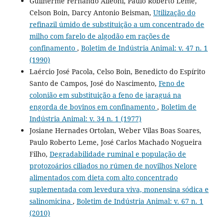
Guilherme Fernando Alleoni, Paulo Roberto Leme,
Celson Boin, Darcy Antonio Beisman,
Utilização do
refinazil úmido de substituição a um concentrado de
milho com farelo de algodão em rações de
confinamento
,
Boletim de Indústria Animal: v. 47 n. 1
(1990)
Laércio José Pacola, Celso Boin, Benedicto do Espírito
Santo de Campos, José do Nascimento,
Feno de
colonião em substituição a feno de jaraguá na
engorda de bovinos em confinamento
,
Boletim de
Indústria Animal: v. 34 n. 1 (1977)
Josiane Hernades Ortolan, Weber Vilas Boas Soares,
Paulo Roberto Leme, José Carlos Machado Nogueira
Filho,
Degradabilidade ruminal e população de
protozoários ciliados no rúmen de novilhos Nelore
alimentados com dieta com alto concentrado
suplementada com levedura viva, monensina sódica e
salinomicina
,
Boletim de Indústria Animal: v. 67 n. 1
(2010)