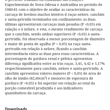
Experimentais de Nova Odessa e Andradina no período de
1980-81 com o objetivo de avaliar as características da
carcaça de bovinos machos inteiros d raças nelore, canchim
e santa-getrúdis terminados em confinamento: as duas
últimas apresentaram carcaças mais pesadas (P <0,05) em
ralação o à nelore, e esta, o mesmo rendimento de carcaça
que a canchim, sendo ambas superiores (P <0,05) à santa-
gertrúdis. Foi observada a menor porcentagem de dianteiro
e maior de ponta de agulha (P < 0,05) na raça santa-
gertrudis em relação à nelore, ficando a canchim
intermediaria entra as duas para essas características. A
porcentagem de gordura renal e pélvica apresentou
diferença significativa entre as trás raças. 3,41, 4,42 e 5,17%
respectivamente para canchim, nelore e santa-gertrúdis. A
canchim apresentou valores maiores (P < 0,05) de área de
2
olho de lombo (82,60cm
) e menores de espessura de
gordura (P <0,05) e foi superior em relação ao total da
porção comestível produzida e aos indicadores
quantitativos da carcaça.
Downloads