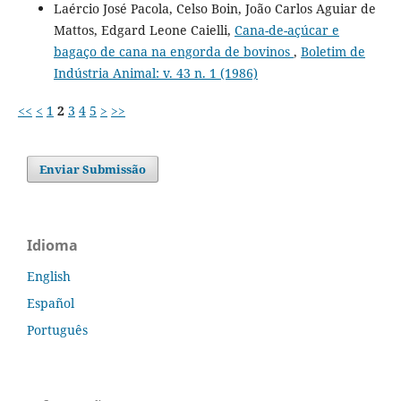
Laércio José Pacola, Celso Boin, João Carlos Aguiar de
Mattos, Edgard Leone Caielli,
Cana-de-açúcar e
bagaço de cana na engorda de bovinos
,
Boletim de
Indústria Animal: v. 43 n. 1 (1986)
<<
<
1
2
3
4
5
>
>>
Enviar Submissão
Idioma
English
Español
Português