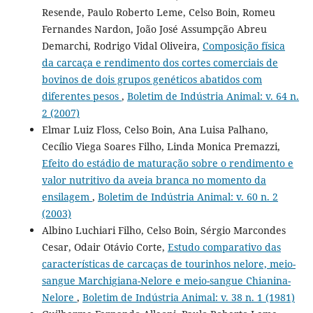
Resende, Paulo Roberto Leme, Celso Boin, Romeu
Fernandes Nardon, João José Assumpção Abreu
Demarchi, Rodrigo Vidal Oliveira,
Composição física
da carcaça e rendimento dos cortes comerciais de
bovinos de dois grupos genéticos abatidos com
diferentes pesos
,
Boletim de Indústria Animal: v. 64 n.
2 (2007)
Elmar Luiz Floss, Celso Boin, Ana Luisa Palhano,
Cecílio Viega Soares Filho, Linda Monica Premazzi,
Efeito do estádio de maturação sobre o rendimento e
valor nutritivo da aveia branca no momento da
ensilagem
,
Boletim de Indústria Animal: v. 60 n. 2
(2003)
Albino Luchiari Filho, Celso Boin, Sérgio Marcondes
Cesar, Odair Otávio Corte,
Estudo comparativo das
características de carcaças de tourinhos nelore, meio-
sangue Marchigiana-Nelore e meio-sangue Chianina-
Nelore
,
Boletim de Indústria Animal: v. 38 n. 1 (1981)