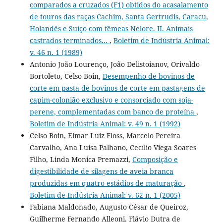
comparados a cruzados (F1) obtidos do acasalamento
de touros das raças Cachim, Santa Gertrudis, Caracu,
Holandês e Suíço com fêmeas Nelore. II. Animais
castrados terminados...
,
Boletim de Indústria Animal:
v. 46 n. 1 (1989)
Antonio João Lourenço, João Delistoianov, Orivaldo
Bortoleto, Celso Boin,
Desempenho de bovinos de
corte em pasta de bovinos de corte em pastagens de
capim-colonião exclusivo e consorciado com soja-
perene, complementadas com banco de proteína
,
Boletim de Indústria Animal: v. 49 n. 1 (1992)
Celso Boin, Elmar Luiz Floss, Marcelo Pereira
Carvalho, Ana Luisa Palhano, Cecílio Viega Soares
Filho, Linda Monica Premazzi,
Composição e
digestibilidade de silagens de aveia branca
produzidas em quatro estádios de maturação
,
Boletim de Indústria Animal: v. 62 n. 1 (2005)
Fabiana Maldonado, Augusto César de Queiroz,
Guilherme Fernando Alleoni, Flávio Dutra de