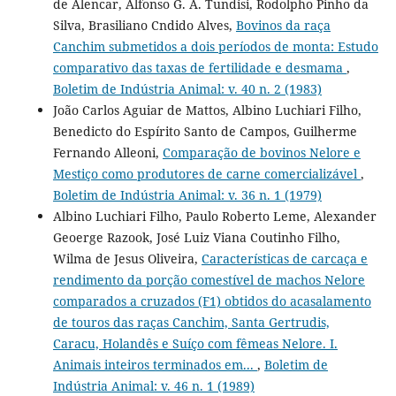
de Alencar, Alfonso G. A. Tundisi, Rodolpho Pinho da
Silva, Brasiliano Cndido Alves,
Bovinos da raça
Canchim submetidos a dois períodos de monta: Estudo
comparativo das taxas de fertilidade e desmama
,
Boletim de Indústria Animal: v. 40 n. 2 (1983)
João Carlos Aguiar de Mattos, Albino Luchiari Filho,
Benedicto do Espírito Santo de Campos, Guilherme
Fernando Alleoni,
Comparação de bovinos Nelore e
Mestiço como produtores de carne comercializável
,
Boletim de Indústria Animal: v. 36 n. 1 (1979)
Albino Luchiari Filho, Paulo Roberto Leme, Alexander
Geoerge Razook, José Luiz Viana Coutinho Filho,
Wilma de Jesus Oliveira,
Características de carcaça e
rendimento da porção comestível de machos Nelore
comparados a cruzados (F1) obtidos do acasalamento
de touros das raças Canchim, Santa Gertrudis,
Caracu, Holandês e Suíço com fêmeas Nelore. I.
Animais inteiros terminados em...
,
Boletim de
Indústria Animal: v. 46 n. 1 (1989)