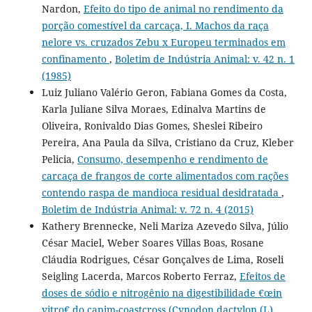
Nardon,
Efeito do tipo de animal no rendimento da
porção comestível da carcaça, I. Machos da raça
nelore vs. cruzados Zebu x Europeu terminados em
confinamento
,
Boletim de Indústria Animal: v. 42 n. 1
(1985)
Luiz Juliano Valério Geron, Fabiana Gomes da Costa,
Karla Juliane Silva Moraes, Edinalva Martins de
Oliveira, Ronivaldo Dias Gomes, Sheslei Ribeiro
Pereira, Ana Paula da Silva, Cristiano da Cruz, Kleber
Pelicia,
Consumo, desempenho e rendimento de
carcaça de frangos de corte alimentados com rações
contendo raspa de mandioca residual desidratada
,
Boletim de Indústria Animal: v. 72 n. 4 (2015)
Kathery Brennecke, Neli Mariza Azevedo Silva, Júlio
César Maciel, Weber Soares Villas Boas, Rosane
Cláudia Rodrigues, César Gonçalves de Lima, Roseli
Seigling Lacerda, Marcos Roberto Ferraz,
Efeitos de
doses de sódio e nitrogênio na digestibilidade €œin
vitro€ do capim-coastcross (Cynodon dactylon (L)