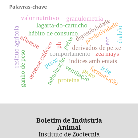
Palavras-chave
valor nutritivo
granulometria
digestibilidade
produtividade
lagarta-do-cartucho
dialelo
resíduo agrícola
hábito de consumo
efluente
peixe
ecc
estresse calórico
ph
derivados de peixe
ganho de peso
comportamento
zea mays
nebulização
pesos
índices ambientais
ventilação
leite
fermentação
pasto
proteína
Boletim de Indústria
Animal
Instituto de Zootecnia