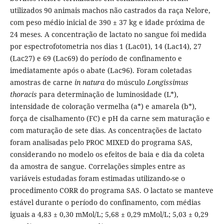
utilizados 90 animais machos não castrados da raça Nelore,
com peso médio inicial de 390 ± 37 kg e idade próxima de
24 meses. A concentração de lactato no sangue foi medida
por espectrofotometria nos dias 1 (Lac01), 14 (Lac14), 27
(Lac27) e 69 (Lac69) do período de confinamento e
imediatamente após o abate (Lac96). Foram coletadas
amostras de carne
in natura
do músculo
Longissimus
thoracis
para determinação de luminosidade (L*),
intensidade de coloração vermelha (a*) e amarela (b*),
força de cisalhamento (FC) e pH da carne sem maturação e
com maturação de sete dias. As concentrações de lactato
foram analisadas pelo PROC MIXED do programa SAS,
considerando no modelo os efeitos de baia e dia da coleta
da amostra de sangue. Correlações simples entre as
variáveis estudadas foram estimadas utilizando-se o
procedimento CORR do programa SAS. O lactato se manteve
estável durante o período do confinamento, com médias
iguais a 4,83 ± 0,30 mMol/L; 5,68 ± 0,29 mMol/L; 5,03 ± 0,29