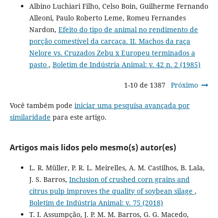
Albino Luchiari Filho, Celso Boin, Guilherme Fernando
Alleoni, Paulo Roberto Leme, Romeu Fernandes
Nardon,
Efeito do tipo de animal no rendimento de
porção comestível da carcaça. II. Machos da raça
Nelore vs. Cruzados Zebu x Europeu terminados a
pasto
,
Boletim de Indústria Animal: v. 42 n. 2 (1985)
1-10 de 1387
Próximo
Você também pode
iniciar uma pesquisa avançada por
similaridade
para este artigo.
Artigos mais lidos pelo mesmo(s) autor(es)
L. R. Müller, P. R. L. Meirelles, A. M. Castilhos, B. Lala,
J. S. Barros,
Inclusion of crushed corn grains and
citrus pulp improves the quality of soybean silage
,
Boletim de Indústria Animal: v. 75 (2018)
T. I. Assumpção, J. P. M. M. Barros, G. G. Macedo,