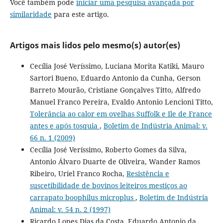
Você também pode
iniciar uma pesquisa avançada por
similaridade
para este artigo.
Artigos mais lidos pelo mesmo(s) autor(es)
Cecília José Veríssimo, Luciana Morita Katiki, Mauro
Sartori Bueno, Eduardo Antonio da Cunha, Gerson
Barreto Mourão, Cristiane Gonçalves Titto, Alfredo
Manuel Franco Pereira, Evaldo Antonio Lencioni Titto,
Tolerância ao calor em ovelhas Suffolk e Ile de France
antes e após tosquia
,
Boletim de Indústria Animal: v.
66 n. 1 (2009)
Cecília José Veríssimo, Roberto Gomes da Silva,
Antonio Álvaro Duarte de Oliveira, Wander Ramos
Ribeiro, Uriel Franco Rocha,
Resistência e
suscetibilidade de bovinos leiteiros mestiços ao
carrapato boophilus microplus
,
Boletim de Indústria
Animal: v. 54 n. 2 (1997)
Ricardo Lopes Dias da Costa, Eduardo Antonio da