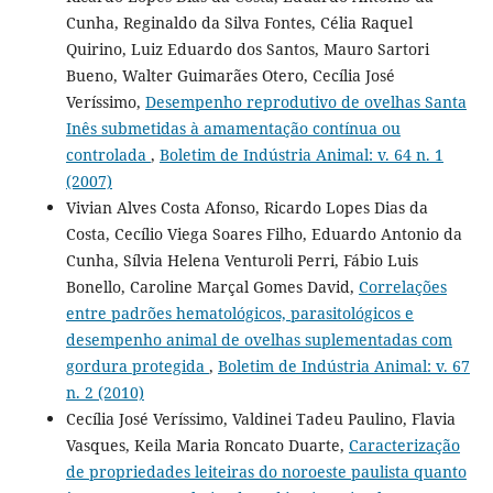
Cunha, Reginaldo da Silva Fontes, Célia Raquel
Quirino, Luiz Eduardo dos Santos, Mauro Sartori
Bueno, Walter Guimarães Otero, Cecília José
Veríssimo,
Desempenho reprodutivo de ovelhas Santa
Inês submetidas à amamentação contínua ou
controlada
,
Boletim de Indústria Animal: v. 64 n. 1
(2007)
Vivian Alves Costa Afonso, Ricardo Lopes Dias da
Costa, Cecílio Viega Soares Filho, Eduardo Antonio da
Cunha, Sílvia Helena Venturoli Perri, Fábio Luis
Bonello, Caroline Marçal Gomes David,
Correlações
entre padrões hematológicos, parasitológicos e
desempenho animal de ovelhas suplementadas com
gordura protegida
,
Boletim de Indústria Animal: v. 67
n. 2 (2010)
Cecília José Veríssimo, Valdinei Tadeu Paulino, Flavia
Vasques, Keila Maria Roncato Duarte,
Caracterização
de propriedades leiteiras do noroeste paulista quanto