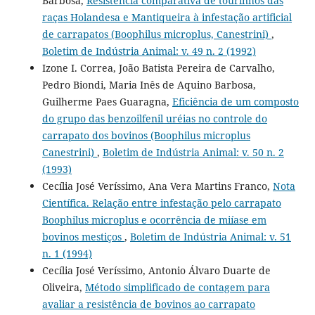
Barbosa,
Resistência comparativa de tourinhos das
raças Holandesa e Mantiqueira à infestação artificial
de carrapatos (Boophilus microplus, Canestrini)
,
Boletim de Indústria Animal: v. 49 n. 2 (1992)
Izone I. Correa, João Batista Pereira de Carvalho,
Pedro Biondi, Maria Inês de Aquino Barbosa,
Guilherme Paes Guaragna,
Eficiência de um composto
do grupo das benzoilfenil uréias no controle do
carrapato dos bovinos (Boophilus microplus
Canestrini)
,
Boletim de Indústria Animal: v. 50 n. 2
(1993)
Cecília José Veríssimo, Ana Vera Martins Franco,
Nota
Científica. Relação entre infestação pelo carrapato
Boophilus microplus e ocorrência de miíase em
bovinos mestiços
,
Boletim de Indústria Animal: v. 51
n. 1 (1994)
Cecília José Veríssimo, Antonio Álvaro Duarte de
Oliveira,
Método simplificado de contagem para
avaliar a resistência de bovinos ao carrapato