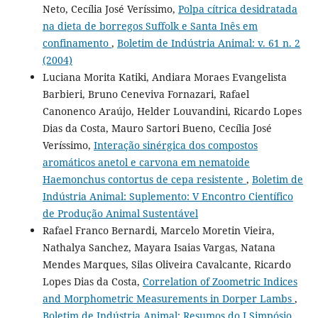
Neto, Cecília José Veríssimo,
Polpa cítrica desidratada
na dieta de borregos Suffolk e Santa Inês em
confinamento
,
Boletim de Indústria Animal: v. 61 n. 2
(2004)
Luciana Morita Katiki, Andiara Moraes Evangelista
Barbieri, Bruno Ceneviva Fornazari, Rafael
Canonenco Araújo, Helder Louvandini, Ricardo Lopes
Dias da Costa, Mauro Sartori Bueno, Cecília José
Veríssimo,
Interação sinérgica dos compostos
aromáticos anetol e carvona em nematoide
Haemonchus contortus de cepa resistente
,
Boletim de
Indústria Animal: Suplemento: V Encontro Científico
de Produção Animal Sustentável
Rafael Franco Bernardi, Marcelo Moretin Vieira,
Nathalya Sanchez, Mayara Isaias Vargas, Natana
Mendes Marques, Silas Oliveira Cavalcante, Ricardo
Lopes Dias da Costa,
Correlation of Zoometric Indices
and Morphometric Measurements in Dorper Lambs
,
Boletim de Indústria Animal: Resumos do I Simpósio