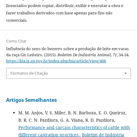
licenciados podem copiar, distribuir, exibir e executar a obra e
fazer trabalhos derivados com base apenas para fins não
comerciais.
Como Citar
Influência do sexo do bezerro sobre a produção de leite em vacas
da raça Gir Leiteiro. (2015).
Boletim De Indústria Animal
,
71
, 34-34.
https://bia.iz.sp.gov.br/index.php/bia/article/view/406
Formatos de Citação
Artigos Semelhantes
M. M. Anjos, V. S. Miler, B. N. Barboza, E. O. Queiroz,
B. R. C. N. Pazdiora, G. A. Viana, R. D. Pazdiora,
Performance and carcass characteristics of cattle with
different castration practices
,
Boletim de Indústria