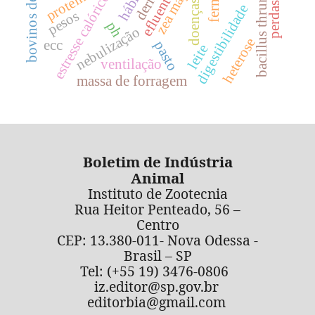
bacillus thruringiensis
bovinos de corte
zea mays
proteína
efluente
estresse calórico
doenças
digestibilidade
pesos
ph
nebulização
heterose
ecc
pasto
leite
ventilação
massa de forragem
Boletim de Indústria
Animal
Instituto de Zootecnia
Rua Heitor Penteado, 56 –
Centro
CEP: 13.380-011- Nova Odessa -
Brasil – SP
Tel: (+55 19) 3476-0806
iz.editor@sp.gov.br
editorbia@gmail.com