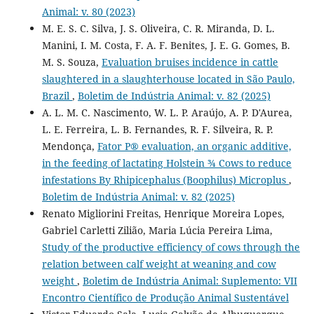
Animal: v. 80 (2023)
M. E. S. C. Silva, J. S. Oliveira, C. R. Miranda, D. L.
Manini, I. M. Costa, F. A. F. Benites, J. E. G. Gomes, B.
M. S. Souza,
Evaluation bruises incidence in cattle
slaughtered in a slaughterhouse located in São Paulo,
Brazil
,
Boletim de Indústria Animal: v. 82 (2025)
A. L. M. C. Nascimento, W. L. P. Araújo, A. P. D'Aurea,
L. E. Ferreira, L. B. Fernandes, R. F. Silveira, R. P.
Mendonça,
Fator P® evaluation, an organic additive,
in the feeding of lactating Holstein ¾ Cows to reduce
infestations By Rhipicephalus (Boophilus) Microplus
,
Boletim de Indústria Animal: v. 82 (2025)
Renato Migliorini Freitas, Henrique Moreira Lopes,
Gabriel Carletti Zilião, Maria Lúcia Pereira Lima,
Study of the productive efficiency of cows through the
relation between calf weight at weaning and cow
weight
,
Boletim de Indústria Animal: Suplemento: VII
Encontro Científico de Produção Animal Sustentável