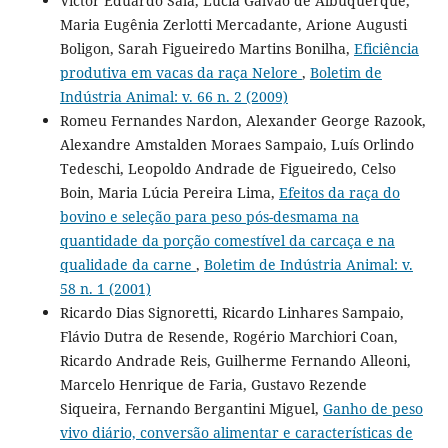
Victor Eduardo Sala, Lucia Galvão de Albuquerque,
Maria Eugênia Zerlotti Mercadante, Arione Augusti
Boligon, Sarah Figueiredo Martins Bonilha,
Eficiência
produtiva em vacas da raça Nelore
,
Boletim de
Indústria Animal: v. 66 n. 2 (2009)
Romeu Fernandes Nardon, Alexander George Razook,
Alexandre Amstalden Moraes Sampaio, Luís Orlindo
Tedeschi, Leopoldo Andrade de Figueiredo, Celso
Boin, Maria Lúcia Pereira Lima,
Efeitos da raça do
bovino e seleção para peso pós-desmama na
quantidade da porção comestível da carcaça e na
qualidade da carne
,
Boletim de Indústria Animal: v.
58 n. 1 (2001)
Ricardo Dias Signoretti, Ricardo Linhares Sampaio,
Flávio Dutra de Resende, Rogério Marchiori Coan,
Ricardo Andrade Reis, Guilherme Fernando Alleoni,
Marcelo Henrique de Faria, Gustavo Rezende
Siqueira, Fernando Bergantini Miguel,
Ganho de peso
vivo diário, conversão alimentar e características de