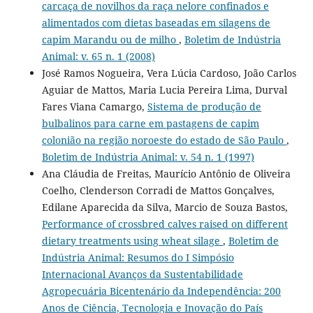
carcaça de novilhos da raça nelore confinados e
alimentados com dietas baseadas em silagens de
capim Marandu ou de milho
,
Boletim de Indústria
Animal: v. 65 n. 1 (2008)
José Ramos Nogueira, Vera Lúcia Cardoso, João Carlos
Aguiar de Mattos, Maria Lucia Pereira Lima, Durval
Fares Viana Camargo,
Sistema de produção de
bulbalinos para carne em pastagens de capim
colonião na região noroeste do estado de São Paulo
,
Boletim de Indústria Animal: v. 54 n. 1 (1997)
Ana Cláudia de Freitas, Maurício Antônio de Oliveira
Coelho, Clenderson Corradi de Mattos Gonçalves,
Edilane Aparecida da Silva, Marcio de Souza Bastos,
Performance of crossbred calves raised on different
dietary treatments using wheat silage
,
Boletim de
Indústria Animal: Resumos do I Simpósio
Internacional Avanços da Sustentabilidade
Agropecuária Bicentenário da Independência: 200
Anos de Ciência, Tecnologia e Inovação do País