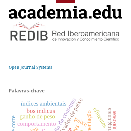
Open Journal Systems
Palavras-chave
hábito de consumo
derivados de peixe
índices ambientais
efluentes
bos indicus
fermentação
perdas gasosas
ganho de peso
peixe
comportamento