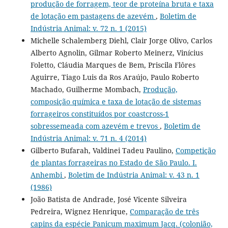
produção de forragem, teor de proteína bruta e taxa
de lotação em pastagens de azevém
,
Boletim de
Indústria Animal: v. 72 n. 1 (2015)
Michelle Schalemberg Diehl, Clair Jorge Olivo, Carlos
Alberto Agnolin, Gilmar Roberto Meinerz, Vinícius
Foletto, Cláudia Marques de Bem, Priscila Flôres
Aguirre, Tiago Luis da Ros Araújo, Paulo Roberto
Machado, Guilherme Mombach,
Produção,
composição química e taxa de lotação de sistemas
forrageiros constituídos por coastcross-1
sobressemeada com azevém e trevos
,
Boletim de
Indústria Animal: v. 71 n. 4 (2014)
Gilberto Bufarah, Valdinei Tadeu Paulino,
Competição
de plantas forrageiras no Estado de São Paulo. I.
Anhembi
,
Boletim de Indústria Animal: v. 43 n. 1
(1986)
João Batista de Andrade, José Vicente Silveira
Pedreira, Wignez Henrique,
Comparação de três
capins da espécie Panicum maximum Jacq. (colonião,