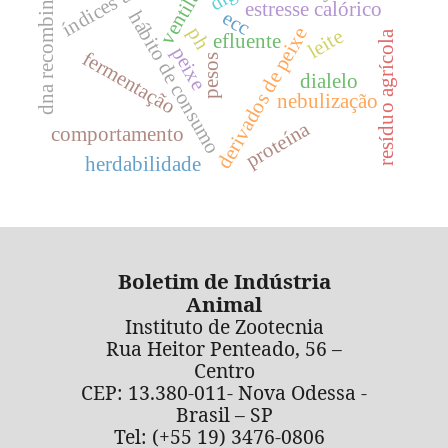
ventilação
dna recombinante
estresse calórico
ecc
hábito de consumo
ph
derivados de peixe
leite
resíduo agrícola
efluente
peixe
fermentação
pesos
dialelo
nebulização
proteína
comportamento
herdabilidade
Boletim de Indústria
Animal
Instituto de Zootecnia
Rua Heitor Penteado, 56 –
Centro
CEP: 13.380-011- Nova Odessa -
Brasil – SP
Tel: (+55 19) 3476-0806