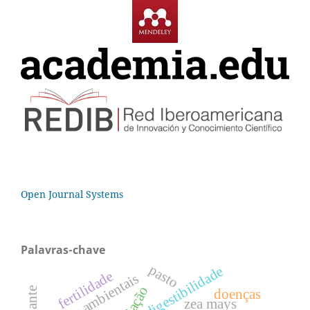
Open Journal Systems
Palavras-chave
pasto
digestibilidade
fertilidade
índices ambientais
doenças
zea mays