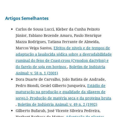
Artigos Semelhantes
Carlos de Sousa Lucci, Kleber da Cunha Peixoto
Júnior, Fabiano Rezende Amaro, Paulo Henrique
Mazza Rodrigues, Tatiana Ferrante de Almeida,
Marcos Veiga Santos,
Efeitos de níveis e de tempos de
adaptação a lasalocida sódica sobre a degradabilidade
ruminal do feno de Coast-cross (Cynodon dactylon) e
do farelo de soja em bovinos
,
Boletim de Indústria
Animal: v. 58 n. 1 (2001)
Dora Duarte de Carvalho, João Batista de Andrade,
Pedro Biondi, Gesiel Gilberto Junqueira,
Estádio de
maturação na produção e qualidade da silagem de
sorgo.I- Produção de matéria seca e da proteína bruta
,
Boletim de Indústria Animal: v. 49 n. 2 (1992)
Gilberto Bufarah, José Vicente Silveira Pedreira,
Herbert Barbosa de Mattos,
Adaptação de plantas