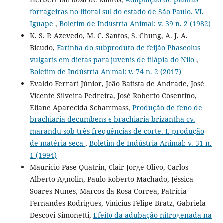
forrageiras no litoral sul do estado de São Paulo. VI.
Iguape
,
Boletim de Indústria Animal: v. 39 n. 2 (1982)
K. S. P. Azevedo, M. C. Santos, S. Chung, A. J. A.
Bicudo,
Farinha do subproduto de feijão Phaseolus
vulgaris em dietas para juvenis de tilápia do Nilo
,
Boletim de Indústria Animal: v. 74 n. 2 (2017)
Evaldo Ferrari Júnior, João Batista de Andrade, José
Vicente Silveira Pedreira, José Roberto Cosentino,
Eliane Aparecida Schammass,
Produção de feno de
brachiaria decumbens e brachiaria brizantha cv.
marandu sob três frequências de corte. I. produção
de matéria seca
,
Boletim de Indústria Animal: v. 51 n.
1 (1994)
Mauricio Pase Quatrin, Clair Jorge Olivo, Carlos
Alberto Agnolin, Paulo Roberto Machado, Jéssica
Soares Nunes, Marcos da Rosa Correa, Patrícia
Fernandes Rodrigues, Vinicius Felipe Bratz, Gabriela
Descovi Simonetti,
Efeito da adubação nitrogenada na