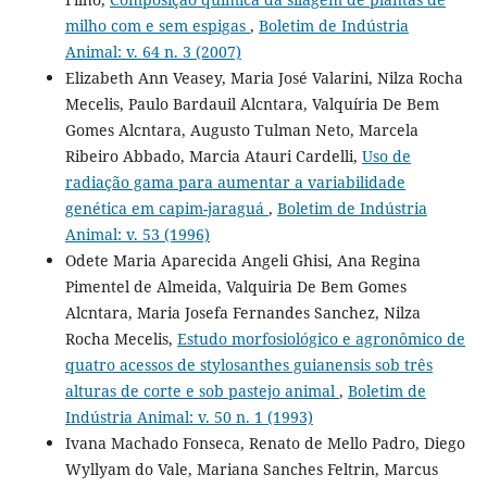
milho com e sem espigas
,
Boletim de Indústria
Animal: v. 64 n. 3 (2007)
Elizabeth Ann Veasey, Maria José Valarini, Nilza Rocha
Mecelis, Paulo Bardauil Alcntara, Valquíria De Bem
Gomes Alcntara, Augusto Tulman Neto, Marcela
Ribeiro Abbado, Marcia Atauri Cardelli,
Uso de
radiação gama para aumentar a variabilidade
genética em capim-jaraguá
,
Boletim de Indústria
Animal: v. 53 (1996)
Odete Maria Aparecida Angeli Ghisi, Ana Regina
Pimentel de Almeida, Valquiria De Bem Gomes
Alcntara, Maria Josefa Fernandes Sanchez, Nilza
Rocha Mecelis,
Estudo morfosiológico e agronômico de
quatro acessos de stylosanthes guianensis sob três
alturas de corte e sob pastejo animal
,
Boletim de
Indústria Animal: v. 50 n. 1 (1993)
Ivana Machado Fonseca, Renato de Mello Padro, Diego
Wyllyam do Vale, Mariana Sanches Feltrin, Marcus