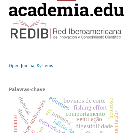
Open Journal Systems
Palavras-chave
efluentes
doenças
bovinos de corte
heterose
índices ambientais
fishing effort
ecc
dialelo
proteína
comportamento
fermentação
ventilação
derivados de peixe
hábito de consumo
digestibilidade