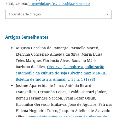
71
(4), 303-308.
https://doi.org/10.17523/bia.v71n4p303
Formatos de Citação
Artigos Semelhantes
Augusta Carolina de Camargo Carmello Moreti,
Etelvina Conceição Almeida da Silva, Maria Luísa
Teles Marques Florêncio Alves, Ronaldo Mário
Barbosa da Silva,
Observações sobre a polinização
entomófila da cultura de soja (Glycine max MERRIL)
,
Boletim de Indústria Animal: v. 55 n. 1 (1998)
Josiane Aparecida de Lima, Antônio Ricardo
Evangelista, Fernanda Lopes, Evaldo Ferrari Júnior,
Romeu Fernandes Nardon, Ivani Pozar Otsuk,
Hiromitsu Gervásio Ishikawa, João de Aguirre, Patrícia
Helena Nogueira Turco, Joaquim Adelino de Azevedo
Filho,
Composição química da silagem de plantas de