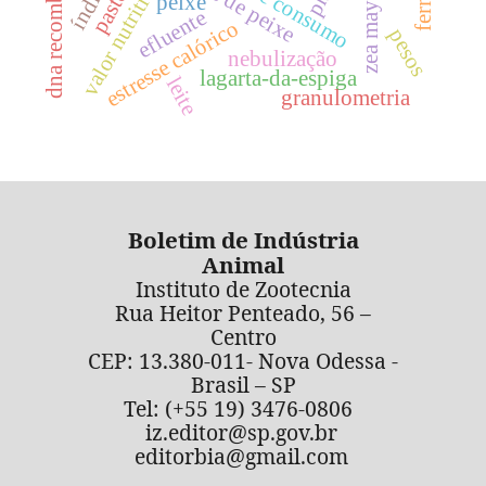
dna recombinante
valor nutritivo
pasto
ph
peixe
zea mays
efluente
estresse calórico
pesos
nebulização
lagarta-da-espiga
leite
granulometria
Boletim de Indústria
Animal
Instituto de Zootecnia
Rua Heitor Penteado, 56 –
Centro
CEP: 13.380-011- Nova Odessa -
Brasil – SP
Tel: (+55 19) 3476-0806
iz.editor@sp.gov.br
editorbia@gmail.com