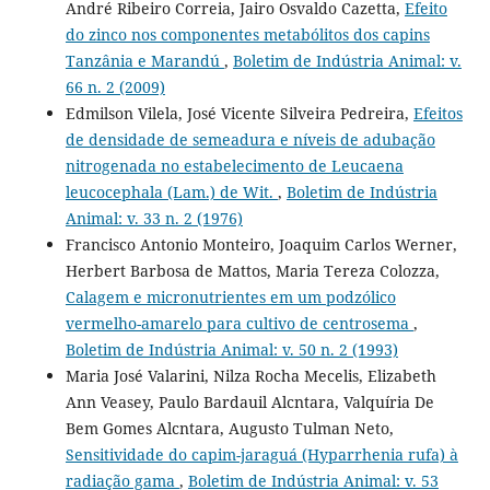
André Ribeiro Correia, Jairo Osvaldo Cazetta,
Efeito
do zinco nos componentes metabólitos dos capins
Tanzânia e Marandú
,
Boletim de Indústria Animal: v.
66 n. 2 (2009)
Edmilson Vilela, José Vicente Silveira Pedreira,
Efeitos
de densidade de semeadura e níveis de adubação
nitrogenada no estabelecimento de Leucaena
leucocephala (Lam.) de Wit.
,
Boletim de Indústria
Animal: v. 33 n. 2 (1976)
Francisco Antonio Monteiro, Joaquim Carlos Werner,
Herbert Barbosa de Mattos, Maria Tereza Colozza,
Calagem e micronutrientes em um podzólico
vermelho-amarelo para cultivo de centrosema
,
Boletim de Indústria Animal: v. 50 n. 2 (1993)
Maria José Valarini, Nilza Rocha Mecelis, Elizabeth
Ann Veasey, Paulo Bardauil Alcntara, Valquíria De
Bem Gomes Alcntara, Augusto Tulman Neto,
Sensitividade do capim-jaraguá (Hyparrhenia rufa) à
radiação gama
,
Boletim de Indústria Animal: v. 53