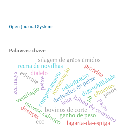
Open Journal Systems
Palavras-chave
silagem de grãos úmidos
proteína
recria de novilhas
fermentação
efluente
dialelo
comportamento
nebulização
zea mays
digestibilidade
derivados de peixe
peixe
efluentes
ventilação
pesos
hábito de consumo
ph
leite
pasto
estresse calórico
doenças
bovinos de corte
ganho de peso
ecc
lagarta-da-espiga