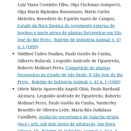
Luiz Viana Coutinho Filho, Olga Fischman Gompertz,
Olga Maria Ripinskas Russomano, Mário Carlos
Meireles, Benedicto do Espírito Santo de Campos,
Estudo da flora fúngica do tegumento externo de
bovinos e parte aérea de plantas forrageiras em São
José do Rio Preto
,
Boletim de Indústria Animal: v. 47
n. 1 (1990)
Valdinei Tadeu Paulino, Paulo Gastão da Cunha,
Gilberto Bufarah, Leopoldo Andrade de Figueiredo,
Roberto Molinari Peres,
Competição de plantas
forrageiras no Estado de São Paulo. V. São José do Rio
Preto
,
Boletim de Indústria Animal: v. 43 n. 1 (1986)
Odete Maria Aparecida Angeli Ghisi, Paulo Bardauil
Alcntara, Leopoldo Andrade de Figueiredo, Roberto
Molinari Peres, Paulo Gastão da Cunha, Vanderley
Benedito de Oliveira Leite, Maria Rita Dallalana
Camillotti,
Avaliação agronômica de Galactia striata
(jacó.) urb. sob dois níveis de adubação, em Nova
Odessa, SP
,
Boletim de Indústria Animal: v. 42 n. 1