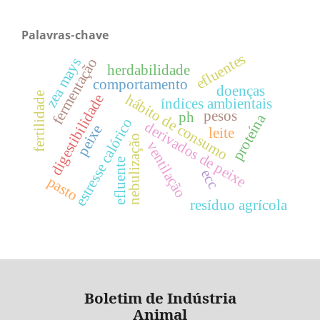
Palavras-chave
efluentes
zea mays
fermentação
herdabilidade
comportamento
doenças
fertilidade
hábito de consumo
digestibilidade
índices ambientais
pesos
ph
proteína
estresse calórico
derivados de peixe
peixe
leite
nebulização
ventilação
efluente
ecc
pasto
resíduo agrícola
Boletim de Indústria
Animal