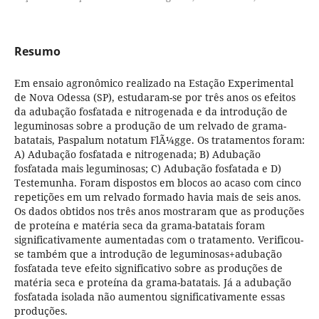
Resumo
Em ensaio agronômico realizado na Estação Experimental
de Nova Odessa (SP), estudaram-se por três anos os efeitos
da adubação fosfatada e nitrogenada e da introdução de
leguminosas sobre a produção de um relvado de grama-
batatais, Paspalum notatum FlÃ¼gge. Os tratamentos foram:
A) Adubação fosfatada e nitrogenada; B) Adubação
fosfatada mais leguminosas; C) Adubação fosfatada e D)
Testemunha. Foram dispostos em blocos ao acaso com cinco
repetições em um relvado formado havia mais de seis anos.
Os dados obtidos nos três anos mostraram que as produções
de proteína e matéria seca da grama-batatais foram
significativamente aumentadas com o tratamento. Verificou-
se também que a introdução de leguminosas+adubação
fosfatada teve efeito significativo sobre as produções de
matéria seca e proteína da grama-batatais. Já a adubação
fosfatada isolada não aumentou significativamente essas
produções.