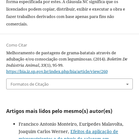
forma especificada por estes. A cláusula NC significa que os
licenciados podem copiar, distribuir, exibir e executar a obra e
fazer trabalhos derivados com base apenas para fins não
comerciais.
Como Citar
Melhoramento de pastagens de grama-batatais através de
adubação e/ou consociação com leguminosas. (2014).
Boletim De
Indústria Animal
,
33
(1), 95-99.
https://bia.iz.sp.gov.br/index.php/bia/article/view/260
Formatos de Citação
Artigos mais lidos pelo mesmo(s) autor(es)
Francisco Antonio Monteiro, Eurípedes Malavolta,
Joaquim Carlos Werner,
Efeitos da aplicação de
micronutrientes e de níveis de calagem em