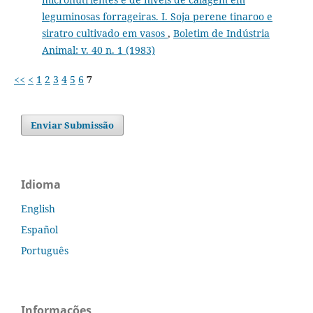
leguminosas forrageiras. I. Soja perene tinaroo e
siratro cultivado em vasos
,
Boletim de Indústria
Animal: v. 40 n. 1 (1983)
<<
<
1
2
3
4
5
6
7
Enviar Submissão
Idioma
English
Español
Português
Informações