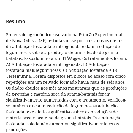
Resumo
Em ensaio agronômico realizado na Estação Experimental
de Nova Odessa (SP), estudaram-se por três anos os efeitos
da adubação fosfatada e nitrogenada e da introdução de
leguminosas sobre a produção de um relvado de grama-
batatais, Paspalum notatum FlÃ¼gge. Os tratamentos foram:
A) Adubação fosfatada e nitrogenada; B) Adubação
fosfatada mais leguminosas; C) Adubação fosfatada e D)
Testemunha. Foram dispostos em blocos ao acaso com cinco
repetições em um relvado formado havia mais de seis anos.
Os dados obtidos nos três anos mostraram que as produções
de proteína e matéria seca da grama-batatais foram
significativamente aumentadas com o tratamento. Verificou-
se também que a introdução de leguminosas+adubação
fosfatada teve efeito significativo sobre as produções de
matéria seca e proteína da grama-batatais. Já a adubação
fosfatada isolada não aumentou significativamente essas
produções.