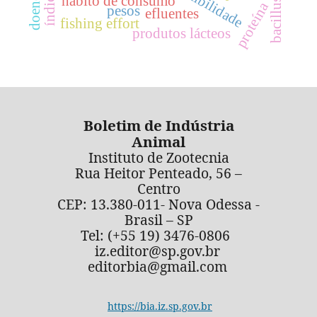
digestibilidade
doenças
hábito de consumo
proteína
pesos
efluentes
fishing effort
produtos lácteos
Boletim de Indústria
Animal
Instituto de Zootecnia
Rua Heitor Penteado, 56 –
Centro
CEP: 13.380-011- Nova Odessa -
Brasil – SP
Tel: (+55 19) 3476-0806
iz.editor@sp.gov.br
editorbia@gmail.com
https://bia.iz.sp.gov.br