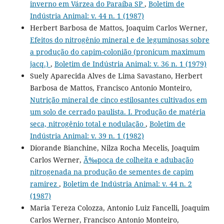
inverno em Várzea do Paraíba SP
,
Boletim de
Indústria Animal: v. 44 n. 1 (1987)
Herbert Barbosa de Mattos, Joaquim Carlos Werner,
Efeitos do nitrogênio mineral e de leguminosas sobre
a produção do capim-colonião (pronicum maximum
jacq.)
,
Boletim de Indústria Animal: v. 36 n. 1 (1979)
Suely Aparecida Alves de Lima Savastano, Herbert
Barbosa de Mattos, Francisco Antonio Monteiro,
Nutrição mineral de cinco estilosantes cultivados em
um solo de cerrado paulista. I. Produção de matéria
seca, nitrogênio total e nodulação
,
Boletim de
Indústria Animal: v. 39 n. 1 (1982)
Diorande Bianchine, Nilza Rocha Mecelis, Joaquim
Carlos Werner,
Ã‰poca de colheita e adubação
nitrogenada na produção de sementes de capim
ramirez
,
Boletim de Indústria Animal: v. 44 n. 2
(1987)
Maria Tereza Colozza, Antonio Luiz Fancelli, Joaquim
Carlos Werner, Francisco Antonio Monteiro,