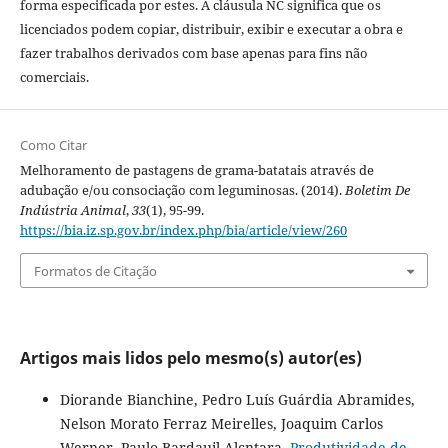
forma especificada por estes. A cláusula NC significa que os
licenciados podem copiar, distribuir, exibir e executar a obra e
fazer trabalhos derivados com base apenas para fins não
comerciais.
Como Citar
Melhoramento de pastagens de grama-batatais através de
adubação e/ou consociação com leguminosas. (2014).
Boletim De
Indústria Animal
,
33
(1), 95-99.
https://bia.iz.sp.gov.br/index.php/bia/article/view/260
Formatos de Citação
Artigos mais lidos pelo mesmo(s) autor(es)
Diorande Bianchine, Pedro Luís Guárdia Abramides,
Nelson Morato Ferraz Meirelles, Joaquim Carlos
Werner, Paulo Bardauil Alcntara,
Produtividade de