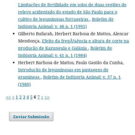
Limitações de fertilidade em solos de duas regiões de
relevo acidentado do estado de São Paulo para o
cultivo de leguminosas forrageiras
,
Boletim de
Indústria Animal: v. 48 n. 1 (1991)
Gilberto Bufarah, Herbert Barbosa de Mattos, Alencar
Mendonça,
Efeito da freqÃ¼ência e altura de corte na
produção de Kazungula e Galáxia
,
Boletim de
Indústria Animal: v. 41 n. 1 (1984)
Herbert Barbosa de Mattos, Paulo Gastão da Cunha,
Introdução de leguminosas em pastagens de
gramíneas
,
Boletim de Indústria Animal: v. 37 n. 1
(1980)
<<
<
1
2
3
4
5
6
7
>
>>
Enviar Submissão