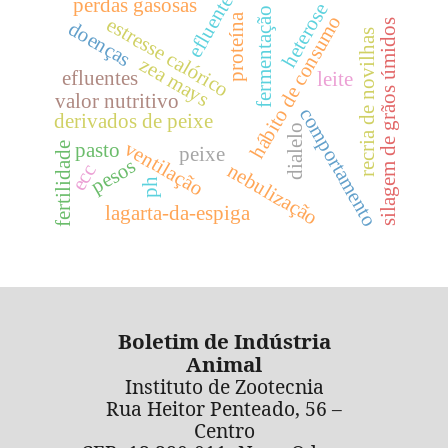
efluente
perdas gasosas
heterose
fermentação
hábito de consumo
proteína
estresse calórico
silagem de grãos úmidos
doenças
recria de novilhas
zea mays
efluentes
leite
valor nutritivo
comportamento
derivados de peixe
dialelo
ventilação
pasto
fertilidade
peixe
pesos
nebulização
ecc
ph
lagarta-da-espiga
Boletim de Indústria
Animal
Instituto de Zootecnia
Rua Heitor Penteado, 56 –
Centro