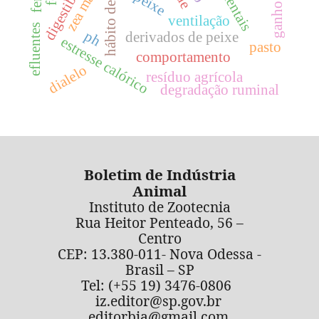
zea mays
peixe
ventilação
efluentes
ph
derivados de peixe
estresse calórico
pasto
comportamento
dialelo
resíduo agrícola
degradação ruminal
Boletim de Indústria
Animal
Instituto de Zootecnia
Rua Heitor Penteado, 56 –
Centro
CEP: 13.380-011- Nova Odessa -
Brasil – SP
Tel: (+55 19) 3476-0806
iz.editor@sp.gov.br
editorbia@gmail.com