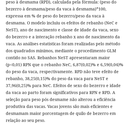
peso à desmama (RPD), calculada pela fórmula: (peso do
bezerro à desmama/peso da vaca à desmama)*100,
expressa em % de peso do bezerro/peso da vaca à
desmama. O modelo incluiu os efeitos de rebanho (NeC e
NeST), ano de nascimento e classe de idade da vaca, sexo
do bezerro e a interação rebanho x ano de nascimento da
vaca. As análises estatísticas foram realizadas pelo método
dos quadrados mínimos, mediante o procedimento GLM
contido no SAS. Rebanhos NeST apresentaram maior
(p<0,01) RPN que o rebanho NeC, 6,87(0,02)% e 6,59(0,04)%
do peso da vaca, respectivamente. RPD não teve efeito de
rebanho, 38,25(0,15)% do peso da vaca para NeST e
37,96(0,25)% para NeC. Efeitos de sexo do bezerro e idade
da vaca ao parto foram significativos para RPN e RPD. A
seleção para peso pós desmame não alterou a eficiência
produtiva das vacas. Vacas jovens são mais eficientes e
desmamam maior porcentagem de quilo de bezerro em
relação ao seu peso.