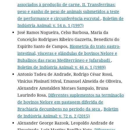
associados à produção de carne. II. Transferrinas:
peso e ganho de peso de animais submetidos a teste
de performance e circunferência escrotal
,
Boletim de
Indústria Animal: v. 54 n. 1 (1997)
José Ramos Nogueira, Celso Barbosa, Maria da
Conceição Rodrigues Ribeiro Gazzetta, Benedicto do
Espírito Santo de Campos,
Biometria do trato gastro-
intestinal, vísceras e glândulas de bovinos Nelore e
Bubalinos das raças Mediterrâneo e Jafarabadi
,
Boletim de Indústria Animal: v. 46 n. 1 (1989)
Antonio Tadeu de Andrade, Rodrigo César Rossi,
Vinicius Pissinati Stival, Emanuel Almeida de Oliveira,
Alexandre Amstalden Moraes Sampaio, Bruna
Laurindo Rosa,
Diferentes suplementos na terminação
de bovinos Nelore em pastagem diferida de
Brachiaria decumbens no período da seca
,
Boletim
de Indústria Animal: v. 72 n. 2 (2015)
Alexander George Razook, Leopoldo Andrade de
Figueiredo, Luiz Martins Bonilha Neto,
Diferenças