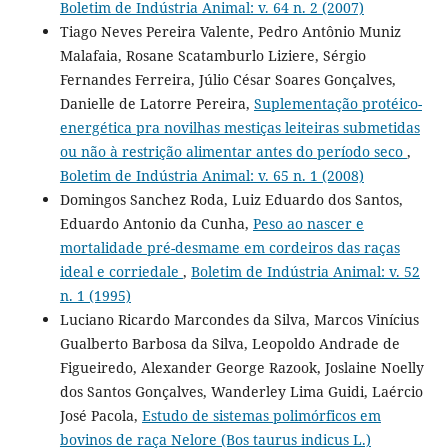
Boletim de Indústria Animal: v. 64 n. 2 (2007)
Tiago Neves Pereira Valente, Pedro Antônio Muniz
Malafaia, Rosane Scatamburlo Liziere, Sérgio
Fernandes Ferreira, Júlio César Soares Gonçalves,
Danielle de Latorre Pereira,
Suplementação protéico-
energética pra novilhas mestiças leiteiras submetidas
ou não à restrição alimentar antes do período seco
,
Boletim de Indústria Animal: v. 65 n. 1 (2008)
Domingos Sanchez Roda, Luiz Eduardo dos Santos,
Eduardo Antonio da Cunha,
Peso ao nascer e
mortalidade pré-desmame em cordeiros das raças
ideal e corriedale
,
Boletim de Indústria Animal: v. 52
n. 1 (1995)
Luciano Ricardo Marcondes da Silva, Marcos Vinícius
Gualberto Barbosa da Silva, Leopoldo Andrade de
Figueiredo, Alexander George Razook, Joslaine Noelly
dos Santos Gonçalves, Wanderley Lima Guidi, Laércio
José Pacola,
Estudo de sistemas polimórficos em
bovinos de raça Nelore (Bos taurus indicus L.)