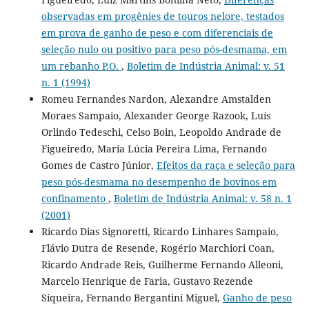
observadas em progênies de touros nelore, testados
em prova de ganho de peso e com diferenciais de
seleção nulo ou positivo para peso pós-desmama, em
um rebanho P.O.
,
Boletim de Indústria Animal: v. 51
n. 1 (1994)
Romeu Fernandes Nardon, Alexandre Amstalden
Moraes Sampaio, Alexander George Razook, Luís
Orlindo Tedeschi, Celso Boin, Leopoldo Andrade de
Figueiredo, Maria Lúcia Pereira Lima, Fernando
Gomes de Castro Júnior,
Efeitos da raça e seleção para
peso pós-desmama no desempenho de bovinos em
confinamento
,
Boletim de Indústria Animal: v. 58 n. 1
(2001)
Ricardo Dias Signoretti, Ricardo Linhares Sampaio,
Flávio Dutra de Resende, Rogério Marchiori Coan,
Ricardo Andrade Reis, Guilherme Fernando Alleoni,
Marcelo Henrique de Faria, Gustavo Rezende
Siqueira, Fernando Bergantini Miguel,
Ganho de peso