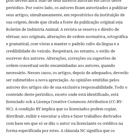
pois devem abrir mão de seus direitos autorais em favor deste
periódico. Por outro lado, os autores ficam autorizados a publicar
seus artigos, simultaneamente, em repositórios da instituição de
sua origem, desde que citada a fonte da publicação original seja
Boletim de Indústria Animal. A revista se reserva o direito de
efetuar, nos originais, alterações de ordem normativa, ortográfica
e gramatical, com vistas a manter o padrão culto da língua e a
credibilidade do veículo. Respeitará, no entanto, o estilo de
escrever dos autores. Alterações, correções ou sugestões de
ordem conceitual serão encaminhadas aos autores, quando
necessário. Nesses casos, os artigos, depois de adequados, deverão
ser submetidos a nova apreciação. As opiniões emitidas pelos
autores dos artigos são de sua exclusiva responsabilidade. Todo o
conteúdo deste periódico, exceto onde está identificado, está
licenciado sob a Licença Creative Commons Attribution (CC-BY-
NC). A condição BY implica que os licenciados podem copiar,
distribuir, exibir e executar a obra e fazer trabalhos derivados
com base em que só se dão o autor ou licenciante os créditos na
forma especificada por estes. A cláusula NC significa que os