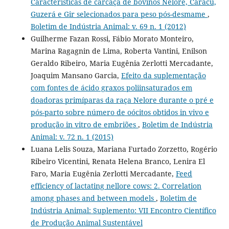
Características de carcaça de bovinos Nelore, Caracu,
Guzerá e Gir selecionados para peso pós-desmame
,
Boletim de Indústria Animal: v. 69 n. 1 (2012)
Guilherme Fazan Rossi, Fábio Morato Monteiro,
Marina Ragagnin de Lima, Roberta Vantini, Enilson
Geraldo Ribeiro, Maria Eugênia Zerlotti Mercadante,
Joaquim Mansano Garcia,
Efeito da suplementação
com fontes de ácido graxos poliinsaturados em
doadoras primíparas da raça Nelore durante o pré e
pós-parto sobre número de oócitos obtidos in vivo e
produção in vitro de embriões
,
Boletim de Indústria
Animal: v. 72 n. 1 (2015)
Luana Lelis Souza, Mariana Furtado Zorzetto, Rogério
Ribeiro Vicentini, Renata Helena Branco, Lenira El
Faro, Maria Eugênia Zerlotti Mercadante,
Feed
efficiency of lactating nellore cows: 2. Correlation
among phases and between models
,
Boletim de
Indústria Animal: Suplemento: VII Encontro Científico
de Produção Animal Sustentável