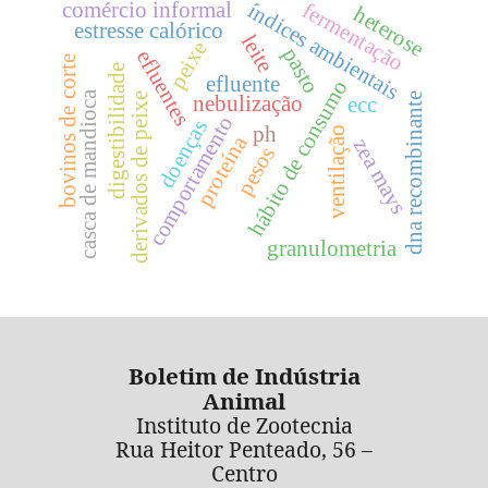
índices ambientais
fermentação
comércio informal
heterose
estresse calórico
leite
peixe
pasto
efluentes
bovinos de corte
digestibilidade
efluente
hábito de consumo
casca de mandioca
derivados de peixe
dna recombinante
nebulização
ecc
comportamento
doenças
ph
ventilação
proteína
zea mays
pesos
granulometria
Boletim de Indústria
Animal
Instituto de Zootecnia
Rua Heitor Penteado, 56 –
Centro