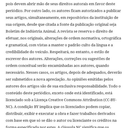
pois devem abrir mão de seus direitos autorais em favor deste
periódico. Por outro lado, os autores ficam autorizados a publicar
seus artigos, simultaneamente, em repositórios da instituição de
sua origem, desde que citada a fonte da publicação original seja
Boletim de Indústria Animal. A revista se reserva o direito de
efetuar, nos originais, alterações de ordem normativa, ortográfica
e gramatical, com vistas a manter o padrão culto da língua e a
credibilidade do veículo. Respeitará, no entanto, o estilo de
escrever dos autores. Alterações, correções ou sugestões de
ordem conceitual serão encaminhadas aos autores, quando
necessário. Nesses casos, os artigos, depois de adequados, deverão
ser submetidos a nova apreciação. As opiniões emitidas pelos
autores dos artigos são de sua exclusiva responsabilidade. Todo o
conteúdo deste periódico, exceto onde está identificado, está
licenciado sob a Licença Creative Commons Attribution (CC-BY-
NC). A condição BY implica que os licenciados podem copiar,
distribuir, exibir e executar a obra e fazer trabalhos derivados
com base em que só se dão o autor ou licenciante os créditos na
forma especificada por estes. A cláusula NC significa que os