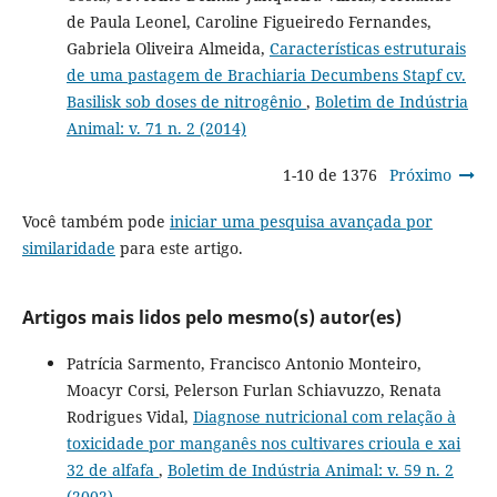
de Paula Leonel, Caroline Figueiredo Fernandes,
Gabriela Oliveira Almeida,
Características estruturais
de uma pastagem de Brachiaria Decumbens Stapf cv.
Basilisk sob doses de nitrogênio
,
Boletim de Indústria
Animal: v. 71 n. 2 (2014)
1-10 de 1376
Próximo
Você também pode
iniciar uma pesquisa avançada por
similaridade
para este artigo.
Artigos mais lidos pelo mesmo(s) autor(es)
Patrícia Sarmento, Francisco Antonio Monteiro,
Moacyr Corsi, Pelerson Furlan Schiavuzzo, Renata
Rodrigues Vidal,
Diagnose nutricional com relação à
toxicidade por manganês nos cultivares crioula e xai
32 de alfafa
,
Boletim de Indústria Animal: v. 59 n. 2
(2002)