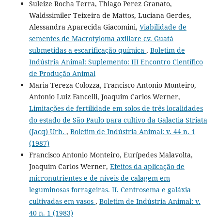
Suleize Rocha Terra, Thiago Perez Granato,
Waldssimiler Teixeira de Mattos, Luciana Gerdes,
Alessandra Aparecida Giacomini,
Viabilidade de
sementes de Macrotyloma axillare cv. Guatá
submetidas a escarificação química
,
Boletim de
Indústria Animal: Suplemento: III Encontro Científico
de Produção Animal
Maria Tereza Colozza, Francisco Antonio Monteiro,
Antonio Luiz Fancelli, Joaquim Carlos Werner,
Limitações de fertilidade em solos de três localidades
do estado de São Paulo para cultivo da Galactia Striata
(Jacq) Urb.
,
Boletim de Indústria Animal: v. 44 n. 1
(1987)
Francisco Antonio Monteiro, Eurípedes Malavolta,
Joaquim Carlos Werner,
Efeitos da aplicação de
micronutrientes e de níveis de calagem em
leguminosas forrageiras. II. Centrosema e galáxia
cultivadas em vasos
,
Boletim de Indústria Animal: v.
40 n. 1 (1983)