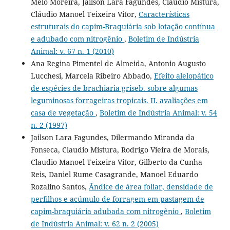
Melo Moreira, Jailson Lara Fagundes, Cláudio Mistura,
Cláudio Manoel Teixeira Vitor,
Características
estruturais do capim-Braquiária sob lotação contínua
e adubado com nitrogênio
,
Boletim de Indústria
Animal: v. 67 n. 1 (2010)
Ana Regina Pimentel de Almeida, Antonio Augusto
Lucchesi, Marcela Ribeiro Abbado,
Efeito alelopático
de espécies de brachiaria griseb. sobre algumas
leguminosas forrageiras tropicais. II. avaliações em
casa de vegetação
,
Boletim de Indústria Animal: v. 54
n. 2 (1997)
Jailson Lara Fagundes, Dilermando Miranda da
Fonseca, Claudio Mistura, Rodrigo Vieira de Morais,
Claudio Manoel Teixeira Vitor, Gilberto da Cunha
Reis, Daniel Rume Casagrande, Manoel Eduardo
Rozalino Santos,
Ãndice de área foliar, densidade de
perfilhos e acúmulo de forragem em pastagem de
capim-braquiária adubada com nitrogênio
,
Boletim
de Indústria Animal: v. 62 n. 2 (2005)