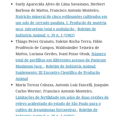
Suely Aparecida Alves de Lima Savastano, Herbert
Barbosa de Mattos, Francisco Antonio Monteiro,
Nutrição mineral de cinco estilosantes cultivados em
um solo de cerrado paulista. I. Produção de matéria
seca, nitrogênio total e nodulação
,
Boletim de
Indústria Animal: v. 39 n. 1 (1982)
Thiago Perez Granato, Suleize Rocha Terra, Fábio
Prudêncio de Campos, Waldssimiler Teixeira de
Mattos, Luciana Gerdes, Ivani Pozar Otsuk,
Número
total de perfilhos em diferentes acessos de Panicum
Maximum Jacq.
,
Boletim de Indústria Animal:
Suplemento: III Encontro Científico de Produção
Animal
Maria Tereza Colozza, Antonio Luiz Fancelli, Joaquim
Carlos Werner, Francisco Antonio Monteiro,
Limitações de fertilidade em solos de duas regiões de
relevo acidentado do estado de São Paulo para o
cultivo de leguminosas forrageiras
,
Boletim de
Indústria Animal: v. 48 n. 1 (1991)