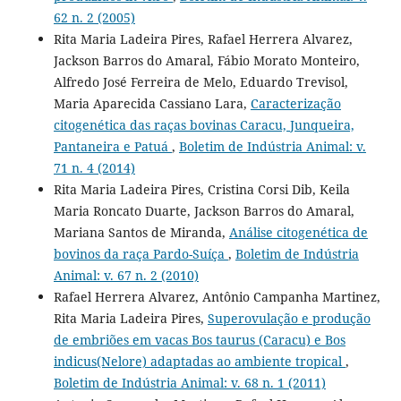
62 n. 2 (2005)
Rita Maria Ladeira Pires, Rafael Herrera Alvarez,
Jackson Barros do Amaral, Fábio Morato Monteiro,
Alfredo José Ferreira de Melo, Eduardo Trevisol,
Maria Aparecida Cassiano Lara,
Caracterização
citogenética das raças bovinas Caracu, Junqueira,
Pantaneira e Patuá
,
Boletim de Indústria Animal: v.
71 n. 4 (2014)
Rita Maria Ladeira Pires, Cristina Corsi Dib, Keila
Maria Roncato Duarte, Jackson Barros do Amaral,
Mariana Santos de Miranda,
Análise citogenética de
bovinos da raça Pardo-Suíça
,
Boletim de Indústria
Animal: v. 67 n. 2 (2010)
Rafael Herrera Alvarez, Antônio Campanha Martinez,
Rita Maria Ladeira Pires,
Superovulação e produção
de embriões em vacas Bos taurus (Caracu) e Bos
indicus(Nelore) adaptadas ao ambiente tropical
,
Boletim de Indústria Animal: v. 68 n. 1 (2011)