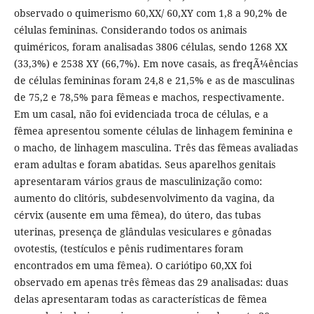
observado o quimerismo 60,XX/ 60,XY com 1,8 a 90,2% de
células femininas. Considerando todos os animais
quiméricos, foram analisadas 3806 células, sendo 1268 XX
(33,3%) e 2538 XY (66,7%). Em nove casais, as freqÃ¼ências
de células femininas foram 24,8 e 21,5% e as de masculinas
de 75,2 e 78,5% para fêmeas e machos, respectivamente.
Em um casal, não foi evidenciada troca de células, e a
fêmea apresentou somente células de linhagem feminina e
o macho, de linhagem masculina. Três das fêmeas avaliadas
eram adultas e foram abatidas. Seus aparelhos genitais
apresentaram vários graus de masculinização como:
aumento do clitóris, subdesenvolvimento da vagina, da
cérvix (ausente em uma fêmea), do útero, das tubas
uterinas, presença de glândulas vesiculares e gônadas
ovotestis, (testículos e pênis rudimentares foram
encontrados em uma fêmea). O cariótipo 60,XX foi
observado em apenas três fêmeas das 29 analisadas: duas
delas apresentaram todas as características de fêmea