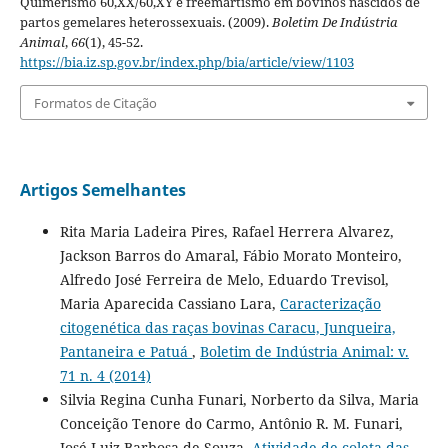
Quimerismo 60,XX/60,XY e freemartismo em bovinos nascidos de
partos gemelares heterossexuais. (2009).
Boletim De Indústria
Animal
,
66
(1), 45-52.
https://bia.iz.sp.gov.br/index.php/bia/article/view/1103
Formatos de Citação
Artigos Semelhantes
Rita Maria Ladeira Pires, Rafael Herrera Alvarez,
Jackson Barros do Amaral, Fábio Morato Monteiro,
Alfredo José Ferreira de Melo, Eduardo Trevisol,
Maria Aparecida Cassiano Lara,
Caracterização
citogenética das raças bovinas Caracu, Junqueira,
Pantaneira e Patuá
,
Boletim de Indústria Animal: v.
71 n. 4 (2014)
Silvia Regina Cunha Funari, Norberto da Silva, Maria
Conceição Tenore do Carmo, Antônio R. M. Funari,
José Luiz Barbosa de Souza,
Atividade de coleta das