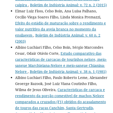
caipira
,
Boletim de Indústria Animal: v. 72 n. 2 (2015)
Elmar Luiz Floss, Celso Boin, Ana Luisa Palhano,
Cecílio Viega Soares Filho, Linda Monica Premazzi,
Efeito do estádio de maturação sobre o rendimento e
valor nutritivo da aveia branca no momento da
ensilagem
,
Boletim de Indústria Animal: v. 60 n. 2
(2003)
Albino Luchiari Filho, Celso Boin, Sérgio Marcondes
Cesar, Odair Otávio Corte,
Estudo comparativo das
características de carcaças de tourinhos nelore, meio-
sangue Marchigiana-Nelore e meio-sangue Chianina-
Nelore
,
Boletim de Indústria Animal: v. 38 n. 1 (1981)
Albino Luchiari Filho, Paulo Roberto Leme, Alexander
Geoerge Razook, José Luiz Viana Coutinho Filho,
Wilma de Jesus Oliveira,
Características de carcaça e
rendimento da porção comestível de machos Nelore
comparados a cruzados (F1) obtidos do acasalamento
de touros das raças Canchim, Santa Gertrudis,