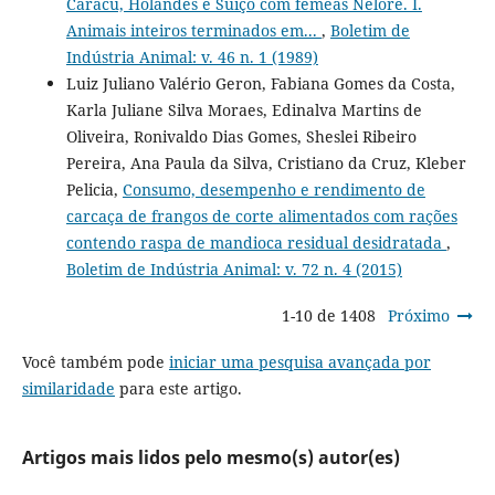
Caracu, Holandês e Suíço com fêmeas Nelore. I.
Animais inteiros terminados em...
,
Boletim de
Indústria Animal: v. 46 n. 1 (1989)
Luiz Juliano Valério Geron, Fabiana Gomes da Costa,
Karla Juliane Silva Moraes, Edinalva Martins de
Oliveira, Ronivaldo Dias Gomes, Sheslei Ribeiro
Pereira, Ana Paula da Silva, Cristiano da Cruz, Kleber
Pelicia,
Consumo, desempenho e rendimento de
carcaça de frangos de corte alimentados com rações
contendo raspa de mandioca residual desidratada
,
Boletim de Indústria Animal: v. 72 n. 4 (2015)
1-10 de 1408
Próximo
Você também pode
iniciar uma pesquisa avançada por
similaridade
para este artigo.
Artigos mais lidos pelo mesmo(s) autor(es)