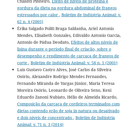
Chilanti Pinheiro,
Efeito de níveis de proteína e
gordura da dieta na gordura abdominal de frangos
estressados por calor
,
Boletim de Indústria Animal: v.
62 n. 4 (2005)
Érika Salgado Politi Braga Saldanha, Ariel Antonio
Mendes, Elisabeth Gonzales, Edivaldo Antonio Garcia,
Antonio de Pádua Deodato,
Efeitos de altos níveis de
lisina durante o período final de criação, sobre o
desempenho e rendimento de carcaça de frangos de
corte
,
Boletim de Indústria Animal: v. 58 n. 1 (2001)
Luis Gustavo Castro Alves, José Carlos da Silveira
Osório, Alexandre Rodrigo Mendes Fernandes,
Fernando Miranda de Vargas Júnior, Maria Teresa
Moreira Osório, Leonardo de Oliveira Seno, Keni
Eduardo Zanoni Nubiato, Hélio de Almeida Ricardo,
Composição da carcaça de cordeiros terminados com
dietas contendo grão de soja in natura ou desativado
e dois níveis de concentrado
,
Boletim de Indústria
Animal: v. 71 n. 3 (2014)