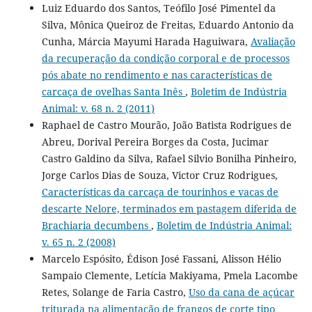
Luiz Eduardo dos Santos, Teófilo José Pimentel da
Silva, Mônica Queiroz de Freitas, Eduardo Antonio da
Cunha, Márcia Mayumi Harada Haguiwara,
Avaliação
da recuperação da condição corporal e de processos
pós abate no rendimento e nas características de
carcaça de ovelhas Santa Inês
,
Boletim de Indústria
Animal: v. 68 n. 2 (2011)
Raphael de Castro Mourão, João Batista Rodrigues de
Abreu, Dorival Pereira Borges da Costa, Jucimar
Castro Galdino da Silva, Rafael Silvio Bonilha Pinheiro,
Jorge Carlos Dias de Souza, Victor Cruz Rodrigues,
Características da carcaça de tourinhos e vacas de
descarte Nelore, terminados em pastagem diferida de
Brachiaria decumbens
,
Boletim de Indústria Animal:
v. 65 n. 2 (2008)
Marcelo Espósito, Édison José Fassani, Alisson Hélio
Sampaio Clemente, Letícia Makiyama, Pmela Lacombe
Retes, Solange de Faria Castro,
Uso da cana de açúcar
triturada na alimentação de frangos de corte tipo