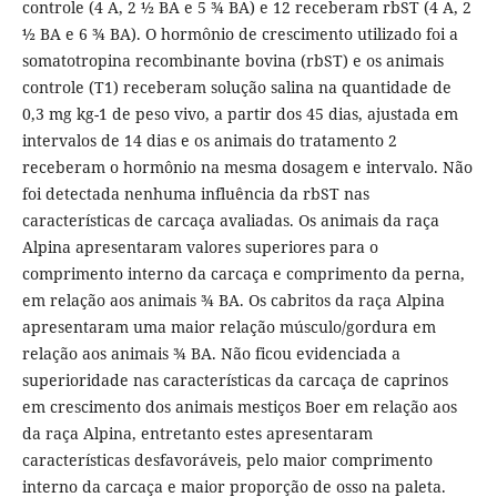
controle (4 A, 2 ½ BA e 5 ¾ BA) e 12 receberam rbST (4 A, 2
½ BA e 6 ¾ BA). O hormônio de crescimento utilizado foi a
somatotropina recombinante bovina (rbST) e os animais
controle (T1) receberam solução salina na quantidade de
0,3 mg kg-1 de peso vivo, a partir dos 45 dias, ajustada em
intervalos de 14 dias e os animais do tratamento 2
receberam o hormônio na mesma dosagem e intervalo. Não
foi detectada nenhuma influência da rbST nas
características de carcaça avaliadas. Os animais da raça
Alpina apresentaram valores superiores para o
comprimento interno da carcaça e comprimento da perna,
em relação aos animais ¾ BA. Os cabritos da raça Alpina
apresentaram uma maior relação músculo/gordura em
relação aos animais ¾ BA. Não ficou evidenciada a
superioridade nas características da carcaça de caprinos
em crescimento dos animais mestiços Boer em relação aos
da raça Alpina, entretanto estes apresentaram
características desfavoráveis, pelo maior comprimento
interno da carcaça e maior proporção de osso na paleta.