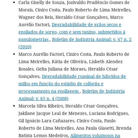
Carla Giselly de Souza, Jozivaldo Prudêncio Gomes de
Morais, Ciniro Costa, Paulo Roberto de Lima Meirelles,
Wagner dos Reis, Heraldo César Gonçalves, Marco
Aurélio Factori,
Degradabilidade de grãos secos e
ensilados de sorgo, com e sem tanino, submetidos à
ganulometrias
,
Boletim de Indústria Animal: v. 67 n. 2
(2010)
Marco Aurélio Factori, Ciniro Costa, Paulo Roberto de
Lima Meirelles, Kátia de Oliveira, Lisbeth Alendez
Rosales, Gelta Juliana de Moraes, Heraldo César
Gonçalves,
Degradabilidade ruminal de híbridos de
milho em função do estádio de colheita e
processamento na ensilagem
,
Boletim de Indústria
Animal: v. 65 n. 4 (2008)
Marcela Silva Ribeiro, Heraldo César Gonçalves,
Jakilane Jacque Leal de Menezes, Luciana Rodrigues,
Gil Ignácio Lara Cañazares, Ciniro Costa, Paulo
Roberto de Lima Meirelles, Ana Paula Giasetti, Brenda
Batista Lemos Medeiros,
Alimentos volumosos na