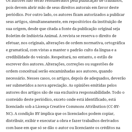
Os autores não serão remunerados pela publicação de trabalhos,
pois devem abrir mão de seus direitos autorais em favor deste
periódico. Por outro lado, os autores ficam autorizados a publicar
seus artigos, simultaneamente, em repositórios da instituição de
sua origem, desde que citada a fonte da publicação original seja
Boletim de Indústria Animal. A revista se reserva o direito de
efetuar, nos originais, alterações de ordem normativa, ortográfica
e gramatical, com vistas a manter o padrão culto da língua e a
credibilidade do veículo. Respeitará, no entanto, o estilo de
escrever dos autores. Alterações, correções ou sugestões de
ordem conceitual serão encaminhadas aos autores, quando
necessário. Nesses casos, os artigos, depois de adequados, deverão
ser submetidos a nova apreciação. As opiniões emitidas pelos
autores dos artigos são de sua exclusiva responsabilidade. Todo o
conteúdo deste periódico, exceto onde está identificado, está
licenciado sob a Licença Creative Commons Attribution (CC-BY-
NC). A condição BY implica que os licenciados podem copiar,
distribuir, exibir e executar a obra e fazer trabalhos derivados
com base em que só se dão o autor ou licenciante os créditos na