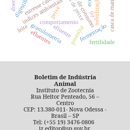
digestibilidade
hábito de consumo
casca de mandioca
estresse calórico
doenças
nebulização
índices ambientais
ecc
peixe
ph
comportamento
granulometria
fermentação
leite
efluente
proteína
efluentes
fertilidade
Boletim de Indústria
Animal
Instituto de Zootecnia
Rua Heitor Penteado, 56 –
Centro
CEP: 13.380-011- Nova Odessa -
Brasil – SP
Tel: (+55 19) 3476-0806
iz.editor@sp.gov.br