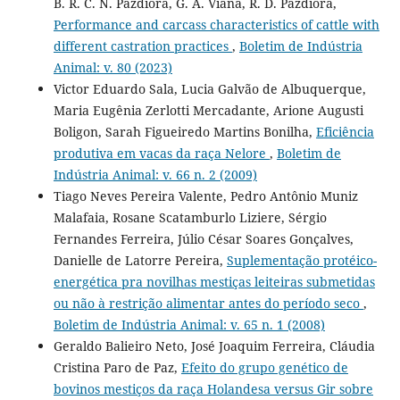
B. R. C. N. Pazdiora, G. A. Viana, R. D. Pazdiora,
Performance and carcass characteristics of cattle with
different castration practices
,
Boletim de Indústria
Animal: v. 80 (2023)
Victor Eduardo Sala, Lucia Galvão de Albuquerque,
Maria Eugênia Zerlotti Mercadante, Arione Augusti
Boligon, Sarah Figueiredo Martins Bonilha,
Eficiência
produtiva em vacas da raça Nelore
,
Boletim de
Indústria Animal: v. 66 n. 2 (2009)
Tiago Neves Pereira Valente, Pedro Antônio Muniz
Malafaia, Rosane Scatamburlo Liziere, Sérgio
Fernandes Ferreira, Júlio César Soares Gonçalves,
Danielle de Latorre Pereira,
Suplementação protéico-
energética pra novilhas mestiças leiteiras submetidas
ou não à restrição alimentar antes do período seco
,
Boletim de Indústria Animal: v. 65 n. 1 (2008)
Geraldo Balieiro Neto, José Joaquim Ferreira, Cláudia
Cristina Paro de Paz,
Efeito do grupo genético de
bovinos mestiços da raça Holandesa versus Gir sobre