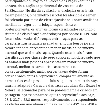
participantes do Projeto de Seleção das Raças Zebuínas e
Caracu, da Estação Experimental de Zootecnia de
Sertãozinho. No dia da avaliação andrológica os animais
foram pesados, o perímetro escrotal foi aferido e o sêmen
foi coletado por meio de eletroejaculador. Foram avaliados
motilidade, vigor e morfologia espermática e,
posteriormente, os animais foram classificados segundo o
sistema de classificação andrológica por pontos (CAP). Não
foram observadas diferenças entre raças para as
características seminais avaliadas, embora touros jovens
Nelore tenham apresentado menor média de perímetro
escrotal que as demais raças. Quando os animais foram
classificados por classes de peso corporal, foi observado que
os animais mais pesados apresentaram maior perímetro
escrotal, melhores características seminais e,
consequentemente, maior porcentagem deles foram
considerados aptos a reprodução, comparativamente às
demais classes de peso. Concluiu-se que os animais da raça
taurina adaptada Caracu e das raças zebuínas Gir, Guzerá e
Nelore, selecionados para peso pós-desmama e criados em
pastagem, apresentaram-se aptos a reprodução aos 23,2,
23,4, 22,7 e 22,8 meses, respectivamente, correspondendo
às idades em que atingiram peso médio de 452, 422, 470 e