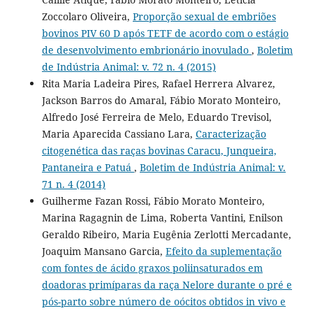
Zoccolaro Oliveira,
Proporção sexual de embriões
bovinos PIV 60 D após TETF de acordo com o estágio
de desenvolvimento embrionário inovulado
,
Boletim
de Indústria Animal: v. 72 n. 4 (2015)
Rita Maria Ladeira Pires, Rafael Herrera Alvarez,
Jackson Barros do Amaral, Fábio Morato Monteiro,
Alfredo José Ferreira de Melo, Eduardo Trevisol,
Maria Aparecida Cassiano Lara,
Caracterização
citogenética das raças bovinas Caracu, Junqueira,
Pantaneira e Patuá
,
Boletim de Indústria Animal: v.
71 n. 4 (2014)
Guilherme Fazan Rossi, Fábio Morato Monteiro,
Marina Ragagnin de Lima, Roberta Vantini, Enilson
Geraldo Ribeiro, Maria Eugênia Zerlotti Mercadante,
Joaquim Mansano Garcia,
Efeito da suplementação
com fontes de ácido graxos poliinsaturados em
doadoras primíparas da raça Nelore durante o pré e
pós-parto sobre número de oócitos obtidos in vivo e