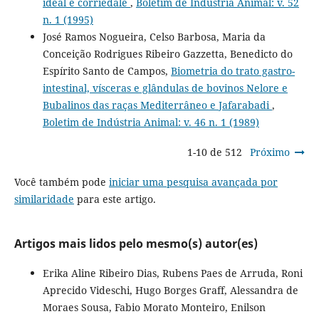
ideal e corriedale
,
Boletim de Indústria Animal: v. 52
n. 1 (1995)
José Ramos Nogueira, Celso Barbosa, Maria da
Conceição Rodrigues Ribeiro Gazzetta, Benedicto do
Espírito Santo de Campos,
Biometria do trato gastro-
intestinal, vísceras e glândulas de bovinos Nelore e
Bubalinos das raças Mediterrâneo e Jafarabadi
,
Boletim de Indústria Animal: v. 46 n. 1 (1989)
1-10 de 512
Próximo
Você também pode
iniciar uma pesquisa avançada por
similaridade
para este artigo.
Artigos mais lidos pelo mesmo(s) autor(es)
Erika Aline Ribeiro Dias, Rubens Paes de Arruda, Roni
Aprecido Videschi, Hugo Borges Graff, Alessandra de
Moraes Sousa, Fabio Morato Monteiro, Enilson