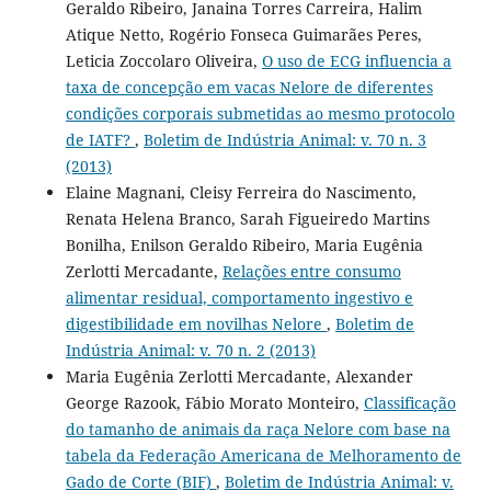
Geraldo Ribeiro, Janaina Torres Carreira, Halim
Atique Netto, Rogério Fonseca Guimarães Peres,
Leticia Zoccolaro Oliveira,
O uso de ECG influencia a
taxa de concepção em vacas Nelore de diferentes
condições corporais submetidas ao mesmo protocolo
de IATF?
,
Boletim de Indústria Animal: v. 70 n. 3
(2013)
Elaine Magnani, Cleisy Ferreira do Nascimento,
Renata Helena Branco, Sarah Figueiredo Martins
Bonilha, Enilson Geraldo Ribeiro, Maria Eugênia
Zerlotti Mercadante,
Relações entre consumo
alimentar residual, comportamento ingestivo e
digestibilidade em novilhas Nelore
,
Boletim de
Indústria Animal: v. 70 n. 2 (2013)
Maria Eugênia Zerlotti Mercadante, Alexander
George Razook, Fábio Morato Monteiro,
Classificação
do tamanho de animais da raça Nelore com base na
tabela da Federação Americana de Melhoramento de
Gado de Corte (BIF)
,
Boletim de Indústria Animal: v.