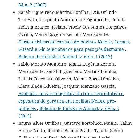
64 n. 2 (2007)
Sarah Figueiredo Martins Bonilha, Luís Orlindo
Tedeschi, Leopoldo Andrade de Figueiredo, Renata
Helena Branco, Joslaine Noely dos Santos Gonçalves
Cyrillo, Maria Eugênia Zerlotti Mercadante,
Características de carcaça de bovinos Nelore, Caracu,
Guzerá e Gir selecionados para peso pós-desmame
,
Boletim de Indústria Animal: v. 69 n. 1 (2012)
Fabio Morato Monteiro, Maria Eugênia Zerlotti
Mercadante, Sarah Figueiredo Martins Bonilha,
Letícia Zoccolaro Oliveira, Naiara Zoccal Saraiva,
Clara Slade Oliveira, Joaquim Manzano Garcia,
Avaliação ultrassonográfica do trato reprodutivo e
espessura de gordura em novilhas Nelore pré-
púberes
,
Boletim de Indústria Animal: v. 69 n. 2
(2012)
Bruna Alves Ortlibas, Gustavo Bortolucci Muniz, Halim
Atique Netto, Rodolfo Bilachi Prado, Tábata Salum
Calille Atique, Fábio Morato Monteiro, Letícia