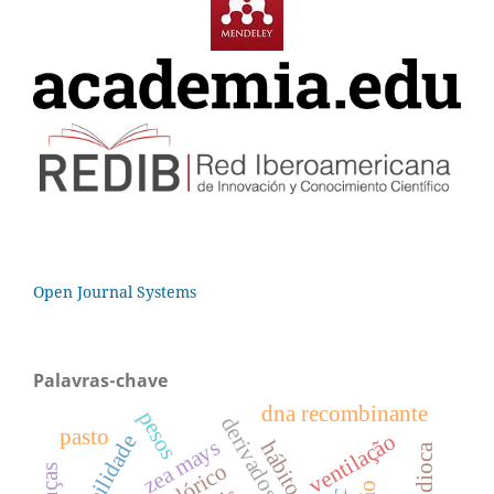
Open Journal Systems
Palavras-chave
dna recombinante
pesos
derivados de peixe
pasto
ventilação
zea mays