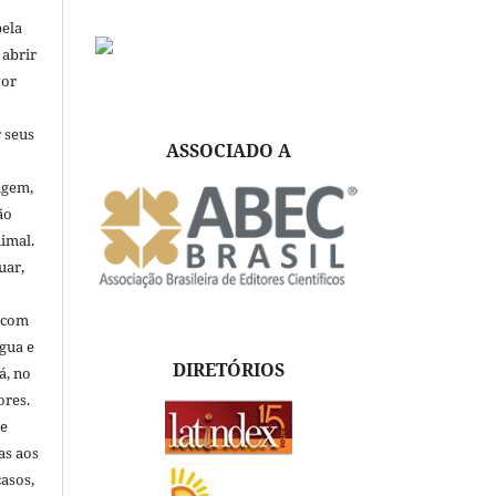
pela
 abrir
vor
 seus
ASSOCIADO A
igem,
ão
nimal.
uar,
, com
ngua e
DIRETÓRIOS
á, no
ores.
de
as aos
asos,