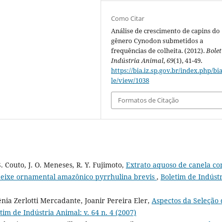
Como Citar
Análise de crescimento de capins do
gênero Cynodon submetidos a
frequências de colheita. (2012).
Bole
Indústria Animal
,
69
(1), 41-49.
https://bia.iz.sp.gov.br/index.php/bia
le/view/1038
Formatos de Citação
 S. Couto, J. O. Meneses, R. Y. Fujimoto,
Extrato aquoso de canela c
peixe ornamental amazônico pyrrhulina brevis
,
Boletim de Indúst
ia Zerlotti Mercadante, Joanir Pereira Eler,
Aspectos da Seleção 
tim de Indústria Animal: v. 64 n. 4 (2007)