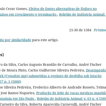
Paulo Cezar Gomes,
Efeitos de fontes alternativas de fósforo no
suínos em crescimento e terminação
,
Boletim de Indústria Animal: 
21-30 de 1384
Próxim
da por similaridade
para este artigo.
s)
ro da Silva, Carlos Augusto Brandão de Carvalho, André Fischer
pe de Moura Pinto, Carlos Guilherme Silveira Pedreira,
Desempenho
irk (Cynodon spp) submetidas a regimes de desfolha sob lotação
57 n. 1 (2000)
me Silveira Pedreira, Frederico Alberto de Andrade Rosseto, Telm
, José Ramos Nogueira,
Produção de leite de vacas mestiças mantid
tanzânia em São Paulo
,
Boletim de Indústria Animal: v. 63 n. 4 (200
Carneiro da Silva, Roberta Aparecida Carnevalli, André Fischer