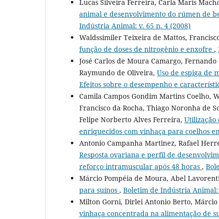
Lucas Silveira Ferreira, Carla Maris Macha
animal e desenvolvimento do rúmen de bez
Indústria Animal: v. 65 n. 4 (2008)
Waldssimiler Teixeira de Mattos, Francis
função de doses de nitrogênio e enxofre
,
José Carlos de Moura Camargo, Fernando 
Raymundo de Oliveira,
Uso de espiga de m
Efeitos sobre o desempenho e característ
Camila Campos Gondim Martins Coelho, Wal
Francisco da Rocha, Thiago Noronha de Sou
Felipe Norberto Alves Ferreira,
Utilização
enriquecidos com vinhaça para coelhos 
Antonio Campanha Martinez, Rafael Herrer
Resposta ovariana e perfil de desenvolvim
reforço intramuscular após 48 horas
,
Bole
Márcio Pompéia de Moura, Abel Lavorent
para suínos
,
Boletim de Indústria Animal: 
Milton Gorni, Dirlei Antonio Berto, Márc
vinhaça concentrada na alimentação de s