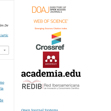
tim De
/artic
omo
ria
de
Open Journal Systems