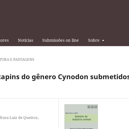
iores
Notícias
Submissões on line
Sobre
TURA E PASTAGENS
 capins do gênero Cynodon submetido
ltura Luiz de Queiroz,