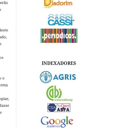
verão
s
deste
ado,
e
os
INDEXADORES
o o
forma
opiar,
 fazer
s