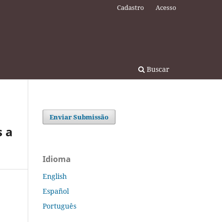
Cadastro
Acesso
Buscar
Enviar Submissão
s a
Idioma
English
Español
Português