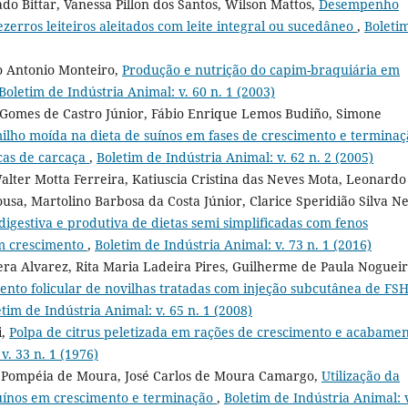
do Bittar, Vanessa Pillon dos Santos, Wilson Mattos,
Desempenho
erros leiteiros aleitados com leite integral ou sucedâneo
,
Boleti
co Antonio Monteiro,
Produção e nutrição do capim-braquiária em
Boletim de Indústria Animal: v. 60 n. 1 (2003)
Gomes de Castro Júnior, Fábio Enrique Lemos Budiño, Simone
ilho moída na dieta de suínos em fases de crescimento e terminaç
icas de carcaça
,
Boletim de Indústria Animal: v. 62 n. 2 (2005)
ter Motta Ferreira, Katiuscia Cristina das Neves Mota, Leonardo
sa, Martolino Barbosa da Costa Júnior, Clarice Speridião Silva Ne
 digestiva e produtiva de dietas semi simplificadas com fenos
em crescimento
,
Boletim de Indústria Animal: v. 73 n. 1 (2016)
a Alvarez, Rita Maria Ladeira Pires, Guilherme de Paula Nogueir
ento folicular de novilhas tratadas com injeção subcutânea de FSH
tim de Indústria Animal: v. 65 n. 1 (2008)
i,
Polpa de citrus peletizada em rações de crescimento e acabame
v. 33 n. 1 (1976)
io Pompéia de Moura, José Carlos de Moura Camargo,
Utilização da
uínos em crescimento e terminação
,
Boletim de Indústria Animal: 