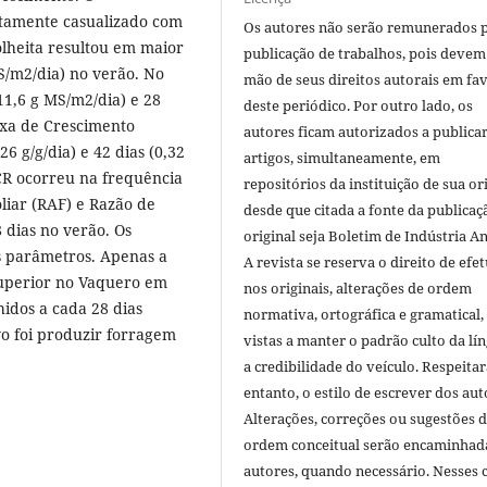
etamente casualizado com
Os autores não serão remunerados 
olheita resultou em maior
publicação de trabalhos, pois devem
S/m2/dia) no verão. No
mão de seus direitos autorais em fa
11,6 g MS/m2/dia) e 28
deste periódico. Por outro lado, os
axa de Crescimento
autores ficam autorizados a publicar
6 g/g/dia) e 42 dias (0,32
artigos, simultaneamente, em
CR ocorreu na frequência
repositórios da instituição de sua or
oliar (RAF) e Razão de
desde que citada a fonte da publicaç
 dias no verão. Os
original seja Boletim de Indústria A
s parâmetros. Apenas a
A revista se reserva o direito de efet
 superior no Vaquero em
nos originais, alterações de ordem
hidos a cada 28 dias
normativa, ortográfica e gramatical
o foi produzir forragem
vistas a manter o padrão culto da lí
a credibilidade do veículo. Respeitar
entanto, o estilo de escrever dos aut
Alterações, correções ou sugestões 
ordem conceitual serão encaminhad
autores, quando necessário. Nesses c