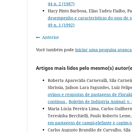
44 n. 2 (1987)
Hacy Pinto Barbosa, Elias Tadeu Fialho, 
desempenho e características do osso de 
49 n. 1 (1992)
Anterior
Você também pode
iniciar uma pesquisa avança
Artigos mais lidos pelo mesmo(s) autor(e
Roberta Aparecida Carnevalli, Sila Carnei
Sbrissia, Jaílson Lara Fagundes, Luiz Feli
ovinos e respostas de pastagens de Florak
contínua
,
Boletim de Indústria Animal: v. 
Maria Lúcia Pereira Lima, Carlos Guilher
Teresinha Berchielli, Paulo Roberto Leme
em pastagens de campi-elefante e capim-
Carlos Augusto Brandão de Carvalho, Sila 