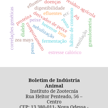
efluente
resíduo agrícola
doenças
digestibilidade
correlações genéticas
hábito de consumo
ecc
derivados de peixe
efluentes
proteína
ph
pasto
peixe
granulometria
heterose
comportamento
nebulização
dialelo
ventilação
leite
zea mays
fermentação
pesos
estresse calórico
Boletim de Indústria
Animal
Instituto de Zootecnia
Rua Heitor Penteado, 56 –
Centro
CEP: 13.380-011- Nova Odessa -